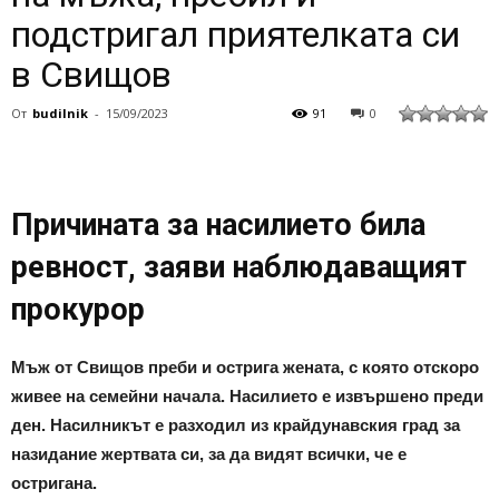
подстригал приятелката си
в Свищов
От
budilnik
-
15/09/2023
91
0
Причината за насилието била
ревност, заяви наблюдаващият
прокурор
Мъж от Свищов преби и острига жената, с която отскоро
живее на семейни начала. Насилието е извършено преди
ден. Насилникът е разходил из крайдунавския град за
назидание жертвата си, за да видят всички, че е
остригана.