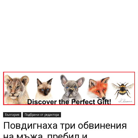
България
Подбрани от редактора
Повдигнаха три обвинения
на мъжа, пребил и