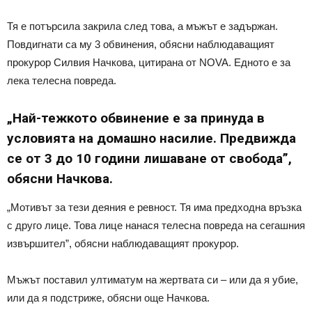
Тя е потърсила закрила след това, а мъжът е задържан.
Повдигнати са му 3 обвинения, обясни наблюдаващият
прокурор Силвия Начкова, цитирана от NOVA. Едното е за
лека телесна повреда.
„Най-тежкото обвинение е за принуда в
условията на домашно насилие. Предвижда
се от 3 до 10 години лишаване от свобода”,
обясни Начкова.
„Мотивът за тези деяния е ревност. Тя има предходна връзка
с друго лице. Това лице нанася телесна повреда на сегашния
извършител”, обясни наблюдаващият прокурор.
Мъжът поставил ултиматум на жертвата си – или да я убие,
или да я подстриже, обясни още Начкова.