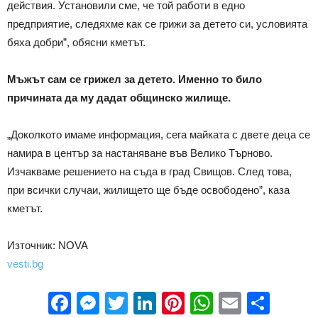
действия. Установили сме, че той работи в едно
предприятие, следяхме как се грижи за детето си, условията
бяха добри”, обясни кметът.
Мъжът сам се грижел за детето. Именно то било
причината да му дадат общинско жилище.
„Доколкото имаме информация, сега майката с двете деца се
намира в център за настаняване във Велико Търново.
Изчакваме решението на съда в град Свищов. След това,
при всички случаи, жилището ще бъде освободено”, каза
кметът.
Източник: NOVA
vesti.bg
Facebook
Messenger
Twitter
LinkedIn
Pinterest
WhatsApp
Email
Sha