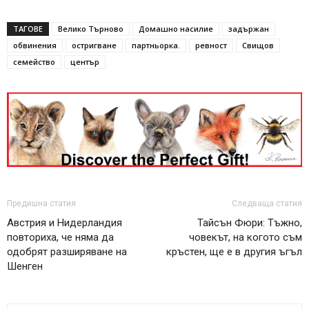
ТАГОВЕ
Велико Търново
Домашно насилие
задържан
обвинения
остригване
партньорка.
ревност
Свищов
семейство
център
Предишна статия
Следваща статия
Австрия и Нидерландия
Тайсън Фюри: Тъжно,
повториха, че няма да
човекът, на когото съм
одобрят разширяване на
кръстен, ще е в другия ъгъл
Шенген