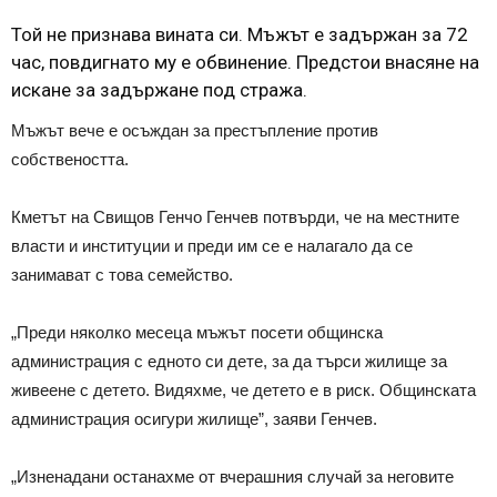
Той не признава вината си. Мъжът е задържан за 72
час, повдигнато му е обвинение. Предстои внасяне на
искане за задържане под стража.
Мъжът вече е осъждан за престъпление против
собствеността.
Кметът на Свищов Генчо Генчев потвърди, че на местните
власти и институции и преди им се е налагало да се
занимават с това семейство.
„Преди няколко месеца мъжът посети общинска
администрация с едното си дете, за да търси жилище за
живеене с детето. Видяхме, че детето е в риск. Общинската
администрация осигури жилище”, заяви Генчев.
„Изненадани останахме от вчерашния случай за неговите