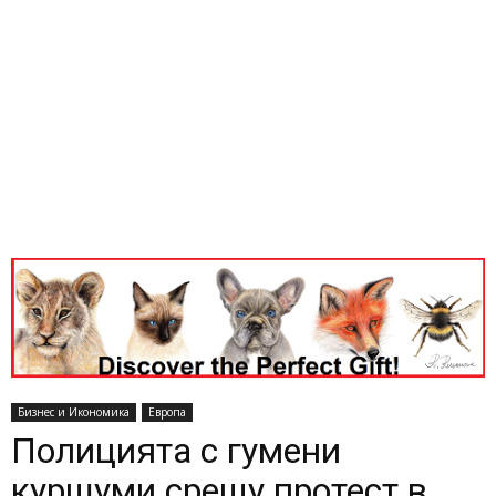
Бизнес и Икономика
Европа
Полицията с гумени
куршуми срещу протест в