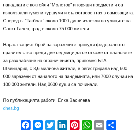
нападнати с коктейли “Молотов” и горящи предмети и са
използвали гумени куршуми и сълзотворен газ в самозащита.
Според в. “Тагблат” около 1000 души излезли по улиците на
Санкт Гален, град с около 75 000 жители.
Нарастващият брой на заразените принуди федералното
правителство преди две седмици да се откаже от плановете
за разхлабване на ограниченията, припомня БТА.
Швейцария, с 8,6 милиона жители, е регистрирала над 600
000 заразени от началото на пандемията, или 7000 случаи на
100 000 жители. Над 9600 души са починали.
По публикацията работи: Елка Василева
dnes.bg
Facebook
Messenger
Twitter
LinkedIn
Pinterest
WhatsApp
Email
Sha