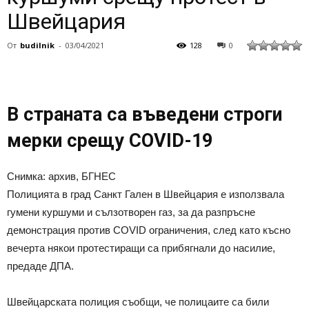
Швейцария
От
budilnik
-
03/04/2021
128
0
В страната са въведени строги
мерки срещу COVID-19
Снимка: архив, БГНЕС
Полицията в град Санкт Гален в Швейцария е използвала
гумени куршуми и сълзотворен газ, за да разпръсне
демонстрация против COVID ограничения, след като късно
вечерта някои протестиращи са прибягнали до насилие,
предаде ДПА.
Швейцарската полиция съобщи, че полицаите са били