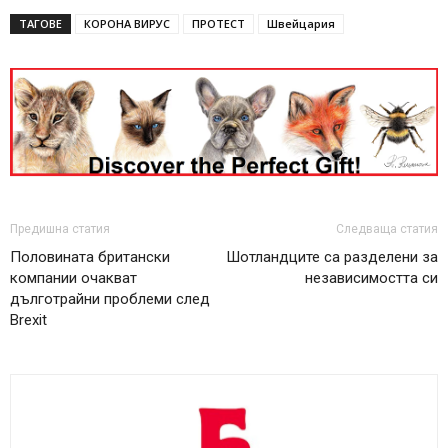
ТАГОВЕ
КОРОНА ВИРУС
ПРОТЕСТ
Швейцария
Предишна статия
Следваща статия
Половината британски
Шотландците са разделени за
компании очакват
независимостта си
дълготрайни проблеми след
Brexit