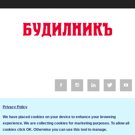
© 2016 Будилник. Всички права запазени.
Privacy Policy
Уебсайт изработка от Go Live UK
We have placed cookies on your device to enhance your browsing
Общи условия
experience. We are collecting cookies for marketing purposes. To allow all
Ние използваме бисквитки за да подобрим услугите си. Ако
cookies click OK. Otherwise you can use this tool to manage.
продължите да посещавате този сайт, ние приемаме, че се