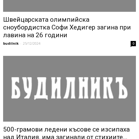
Швейцарската олимпийска
сноубордистка Софи Хедигер загина при
лавина на 26 години
budilnik
-
25/12/2024
0
500-грамови ледени късове се изсипаха
над Италия, има загинали от стихиите...