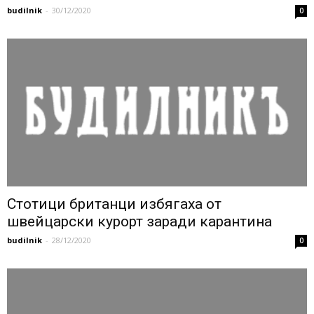
budilnik
-
30/12/2020
0
Стотици британци избягаха от
швейцарски курорт заради карантина
budilnik
-
28/12/2020
0