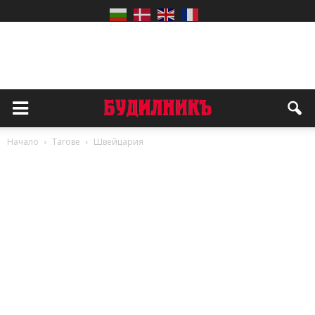
Начало
Тагове
Швейцария