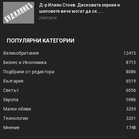
Д-р Илиян Стоев: Дисковата херния и
шиповете вече могат да се…...
25/07/2014
ПОПУЛЯРНИ КАТЕГОРИИ
Великобритания
12415
Бизнес и Икономика
8715
Подбрани от редактора
8086
България
6519
Светът
6056
Европа
5986
Малки обяви
3293
Технологии
3201
Мнение
1748