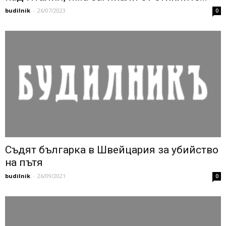
budilnik
-
26/07/2023
0
Съдят българка в Швейцария за убийство
на пътя
budilnik
-
26/09/2021
0