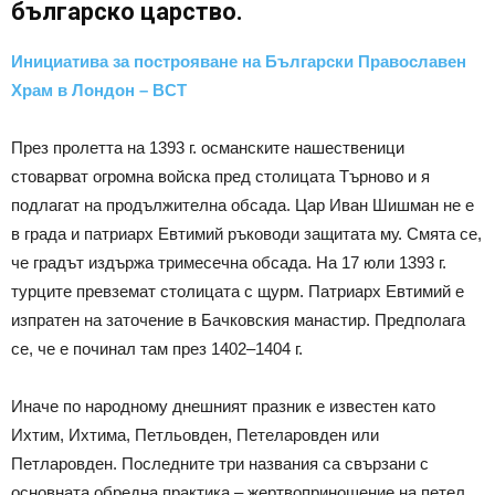
българско царство.
Инициатива за построяване на Български Православен
Храм в Лондон – BCT
През пролетта на 1393 г. османските нашественици
стоварват огромна войска пред столицата Търново и я
подлагат на продължителна обсада. Цар Иван Шишман не е
в града и патриарх Евтимий ръководи защитата му. Смята се,
че градът издържа тримесечна обсада. На 17 юли 1393 г.
турците превземат столицата с щурм. Патриарх Евтимий е
изпратен на заточение в Бачковския манастир. Предполага
се, че е починал там през 1402–1404 г.
Иначе по народному днешният празник е известен като
Ихтим, Ихтима, Петльовден, Петеларовден или
Петларовден. Последните три названия са свързани с
основната обредна практика – жертвоприношение на петел.