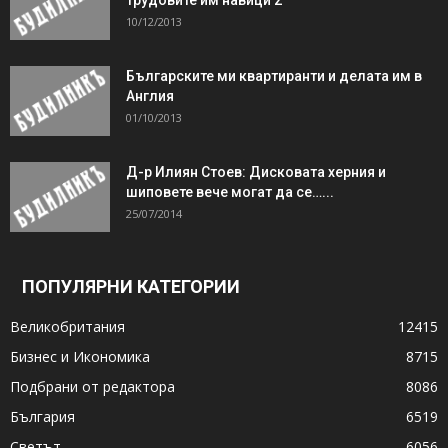
10/12/2013
Българските ми квартиранти и делата им в
Англия
01/10/2013
Д-р Илиян Стоев: Дисковата херния и
шиповете вече могат да се…...
25/07/2014
ПОПУЛЯРНИ КАТЕГОРИИ
Великобритания
12415
Бизнес и Икономика
8715
Подбрани от редактора
8086
България
6519
Светът
6056