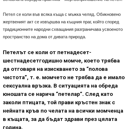
Петел се коли във всяка къща с мъжка челяд. Обикновено
жертвеният акт се извършва на къщния праг, който според
традиционните народни схващания разграничава усвоеното
пространство на дома от дивата природа.
Петелът се коли от петнадесет-
шестнадесетгодишно момче, което трябва
да отговаря на изискването за “полова
чистота”, т. е. момчето не трябва да е имало
сексуална връзка. В ситуацията на обреда
юношата се нарича “петелар”. След като
заколи птицата, той прави кръстен знак с
нейната кръв по челата на всички момченца
в къщата, за да бъдат здрави през цялата
година.