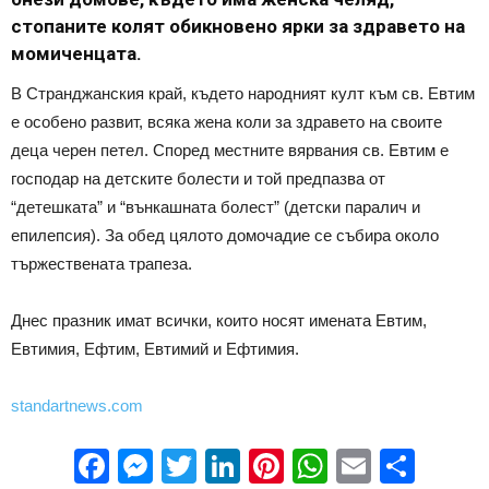
стопаните колят обикновено ярки за здравето на
момиченцата.
В Странджанския край, където народният култ към св. Евтим
е особено развит, всяка жена коли за здравето на своите
деца черен петел. Според местните вярвания св. Евтим е
господар на детските болести и той предпазва от
“детешката” и “вънкашната болест” (детски паралич и
епилепсия). За обед цялото домочадие се събира около
тържествената трапеза.
Днес празник имат всички, които носят имената Евтим,
Евтимия, Ефтим, Евтимий и Ефтимия.
standartnews.com
Facebook
Messenger
Twitter
LinkedIn
Pinterest
WhatsApp
Email
Sha