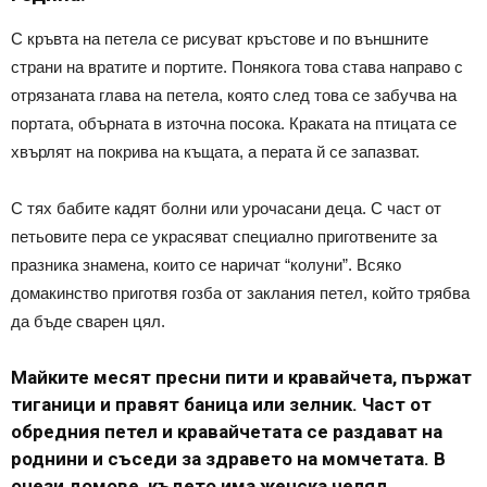
С кръвта на петела се рисуват кръстове и по външните
страни на вратите и портите. Понякога това става направо с
отрязаната глава на петела, която след това се забучва на
портата, обърната в източна посока. Краката на птицата се
хвърлят на покрива на къщата, а перата й се запазват.
С тях бабите кадят болни или урочасани деца. С част от
петьовите пера се украсяват специално приготвените за
празника знамена, които се наричат “колуни”. Всяко
домакинство приготвя гозба от заклания петел, който трябва
да бъде сварен цял.
Майките месят пресни пити и кравайчета, пържат
тиганици и правят баница или зелник. Част от
обредния петел и кравайчетата се раздават на
роднини и съседи за здравето на момчетата. В
онези домове, където има женска челяд,