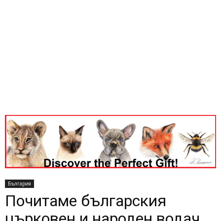
България
Почитаме българския
църковен и народен водач