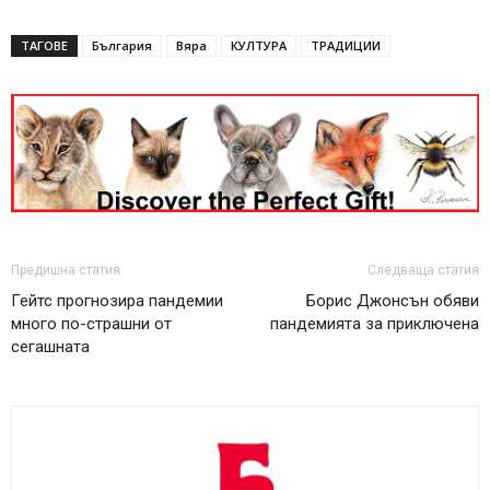
ТАГОВЕ
България
Вяра
КУЛТУРА
ТРАДИЦИИ
Предишна статия
Следваща статия
Гейтс прогнозира пандемии
Борис Джонсън обяви
много по-страшни от
пандемията за приключена
сегашната