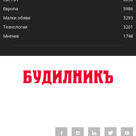
Европа
5986
Малки обяви
3293
Технологии
3201
Мнение
1748