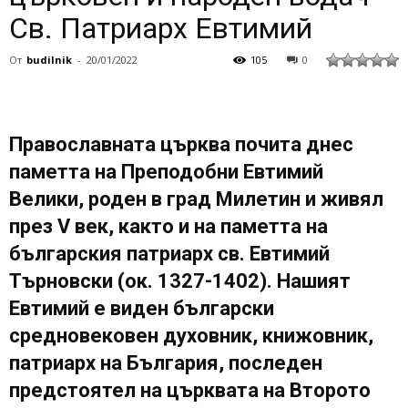
Св. Патриарх Евтимий
От
budilnik
-
20/01/2022
105
0
Православната църква почита днес
паметта на Преподобни Евтимий
Велики, роден в град Милетин и живял
през V век, както и на паметта на
българския патриарх св. Евтимий
Търновски (ок. 1327-1402). Нашият
Евтимий е виден български
средновековен духовник, книжовник,
патриарх на България, последен
предстоятел на църквата на Второто