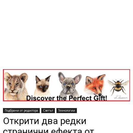
Подбрани от редактора
Светът
Технологии
Открити два редки
странични ефекта от