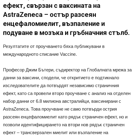
ефект, свързан с ваксината на
AstraZeneca – остър разсеян
енцефаломиелит, възпаление и
подуване в мозъка и гръбначния стълб.
Резултатите от проучването бяха публикувани в
международното списание Vaccine.
Професор Джим Бътери, съдиректор на Глобалната мрежа за
данни за ваксини, сподели, че откритието е подтикнало
изследователите да потвърдят независимо страничния
ефект, като са провели второ проучване с анализ на отделен
набор данни от 6.8 милиона австралийци, ваксинирани с
AstraZeneca. Това проучване не само потвърди острия
разсеян енцефаломиелит като рядък страничен ефект, но и
позволи идентифицирането на втори нов рядък страничен
ефект – трансверзален миелит или възпаление на