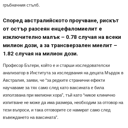
гръбначния стълб.
Според австралийското проучване, рискът
от остър разсеян енцефаломиелит е
изключително малък – 0.78 случая на всеки
милион дози, а за трансверзален миелит –
1.82 случая на милион дози.
Професор Бътери, който е и старши изследователски
анализатор в Института за изследвания на децата Мърдок в
Австралия, заяви, че “за редките странични ефекти
научаваме за тях само след като ваксината е била
използвана при милиони хора”, тъй като “никое клинично
изпитване не може да има размера, необходим за отговор на
тези въпроси, и така отговорите се намират само след
въвеждането на ваксината”.