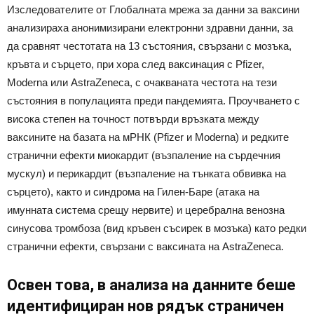
Изследователите от Глобалната мрежа за данни за ваксини
анализираха анонимизирани електронни здравни данни, за
да сравнят честотата на 13 състояния, свързани с мозъка,
кръвта и сърцето, при хора след ваксинация с Pfizer,
Moderna или AstraZeneca, с очакваната честота на тези
състояния в популацията преди пандемията. Проучването с
висока степен на точност потвърди връзката между
ваксините на базата на мРНК (Pfizer и Moderna) и редките
странични ефекти миокардит (възпаление на сърдечния
мускул) и перикардит (възпаление на тънката обвивка на
сърцето), както и синдрома на Гилен-Баре (атака на
имунната система срещу нервите) и церебрална венозна
синусова тромбоза (вид кръвен съсирек в мозъка) като редки
странични ефекти, свързани с ваксината на AstraZeneca.
Освен това, в анализа на данните беше
идентифициран нов рядък страничен