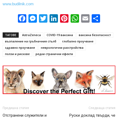
www.budilnik.com
Facebook
Messenger
Twitter
LinkedIn
Pinterest
WhatsApp
Email
Sha
ТАГОВЕ
AstraZeneca
COVID-19 ваксина
ваксина безопасност
възпаление на гръбначния стълб
глобално проучване
здравно проучване
неврологични разстройства
ползи и рискове
редки странични ефекти
Предишна статия
Следваща статия
Отстранени служители и
Руски доклад твърди, че