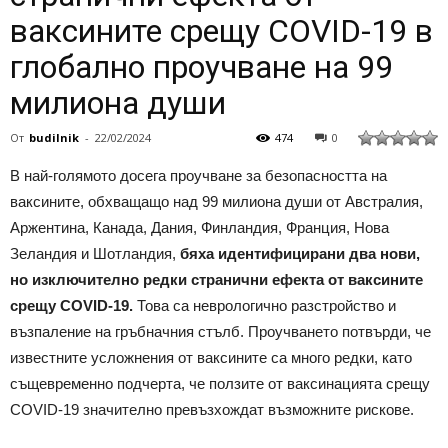
ваксините срещу COVID-19 в
глобално проучване на 99
милиона души
От
budilnik
-
22/02/2024
474
0
В най-голямото досега проучване за безопасността на
ваксините, обхващащо над 99 милиона души от Австралия,
Аржентина, Канада, Дания, Финландия, Франция, Нова
Зеландия и Шотландия,
бяха идентифицирани два нови,
но изключително редки странични ефекта от ваксините
срещу COVID-19.
Това са неврологично разстройство и
възпаление на гръбначния стълб. Проучването потвърди, че
известните усложнения от ваксините са много редки, като
същевременно подчерта, че ползите от ваксинацията срещу
COVID-19 значително превъзхождат възможните рискове.