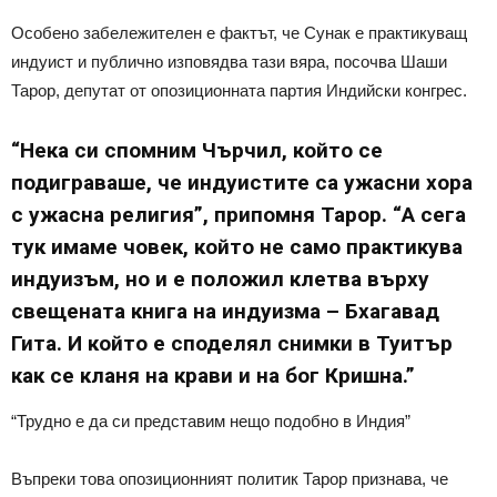
Особено забележителен е фактът, че Сунак е практикуващ
индуист и публично изповядва тази вяра, посочва Шаши
Тарор, депутат от опозиционната партия Индийски конгрес.
“Нека си спомним Чърчил, който се
подиграваше, че индуистите са ужасни хора
с ужасна религия”, припомня Тарор. “А сега
тук имаме човек, който не само практикува
индуизъм, но и е положил клетва върху
свещената книга на индуизма – Бхагавад
Гита. И който е споделял снимки в Туитър
как се кланя на крави и на бог Кришна.”
“Трудно е да си представим нещо подобно в Индия”
Въпреки това опозиционният политик Тарор признава, че