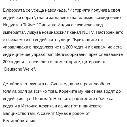
Еуфорията се усеща навсякъде. “Историята получава своя
индийски обрат”, гласи заглавието на големия всекидневник
Индустан Таймс. “Синът на Индия се извисява над
империята”, ликува новинарският канал NDTV. Настроението
е осезаемо и по индийските улици. “Британците ни
управляваха в продължение на 200 години и вярвам, че сега
индийците ще управляват Великобритания през следващите
200 години”, гласи един от коментарите, цитирани от
“Deutsche Welle”.
Детайлите от живота на Сунак едва ли играят особено
голяма роля за всичко това. Корените му наистина водят до
индийския щат Пенджаб. Неговите родителите обаче са
родени в Източна Африка и са част от индийското
малцинство там. А самият Сунак е родом от
Великобритания.