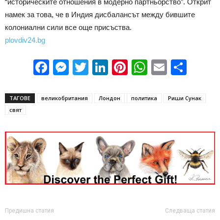
“историческите отношения в модерно партньорство”. Открит
намек за това, че в Индия дисбалансът между бившите
колониални сили все още присъства.
plovdiv24.bg
Facebook
Messenger
Twitter
LinkedIn
Pinterest
WhatsApp
Email
Sha
ТАГОВЕ
великобритания
Лондон
политика
Риши Сунак
свят
Предишна статия
Следваща статия