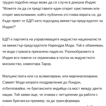
трудно подобно нещо може да се случи в днешна Индия:
“Можете ли да си представите един открит християнин или
открит мюсюлманин, който публично отстоява вярата си, да
бъде приет от БДП като подходящ министър-председател за
Индия?”
БДП е партията на управляващите индуистки националисти
на министър-председателя Нарендра Моди. Той е обвиняван,
че води страната прекалено надясно. Разнообразието в
Индия все повече се ограничава в полза на индуисткото
мнозинство, коментира Тарор.
Малцинствата или са асимилирани, или маргинализирани.
Самият Моди изпрати поздравления до Лондон,
отбелязвайки, че британските индийци са мост между двете
нации. Той заяви още, че очаква с нетърпение да работи с
новия британски премиер, за да трансформира