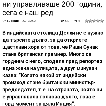
ни управляваше 200 години,
сега е наш ред
От
budilnik
-
27/10/2022
510
0
В индийската столица Делхи не е нужно
да търсите дълго, за да откриете
щастливи хора от това, че Риши Сунак
стана британски премиер. Много се
гордеем с него, споделя пред репортер
една жена на улицата, а друг минувач
казва: “Когато някой от индийски
произход стане британски министър-
председател, т.е. на страната, която ни
е управлявала толкова дълго, това е
горд момент за цяла Индия”.