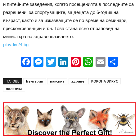
и питейните заведения, когато посещенията в последните са
разрешени, за спортуващите, за децата до 6-годишна
възраст, както и за изказващите се по време на семинари,
пресконференции и т.н. Това стана ясно от заповед на
министъра на здравеопазването.
plovdiv24.bg
Facebook
Messenger
Twitter
LinkedIn
Pinterest
WhatsApp
Email
Sha
ТАГОВЕ
България
ваксина
здраве
КОРОНА ВИРУС
политика