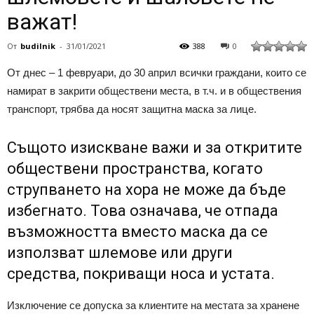
важат!
От
budilnik
-
31/01/2021
388
0
От днес – 1 февруари, до 30 април всички граждани, които се
намират в закрити обществени места, в т.ч. и в обществения
транспорт, трябва да носят защитна маска за лице.
Същото изискване важи и за откритите
обществени пространства, когато
струпването на хора не може да бъде
избегнато. Това означава, че отпада
възможността вместо маска да се
използват шлемове или други
средства, покриващи носа и устата.
Изключение се допуска за клиентите на местата за хранене