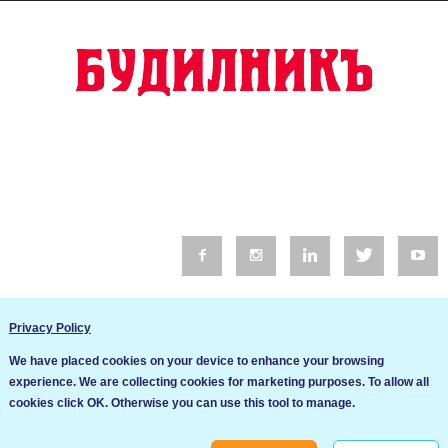
© 2016 Будилник. Всички права запазени.
Privacy Policy
Уебсайт изработка от Go Live UK
We have placed cookies on your device to enhance your browsing
Общи условия
experience. We are collecting cookies for marketing purposes. To allow all
Ние използваме бисквитки за да подобрим услугите си. Ако
cookies click OK. Otherwise you can use this tool to manage.
продължите да посещавате този сайт, ние приемаме, че се
Политика за сигурност и поверителност
съгласявате с използването им.