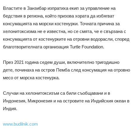
Властите в Занзибар изпратиха екип за управление на
бедствия в региона, който призова хората да избягват
консумацията на морски костенурки. Точната причина за
хелонитоксизма не е известна, но се смята, че е свързана с
консумацията от костенурките на отровни водорасли, според
благотворителната организация Turtle Foundation.
През 2021 година седем души, включително тригодишно
дете, починаха на остров Пемба след консумация на отровно
месо от морска костенурка.
Случаи на хелонитоксизъм са били съобщавани и в
Индонезия, Микронезия и на островите на Индийския океан в
Индия.
www.budilnik.com