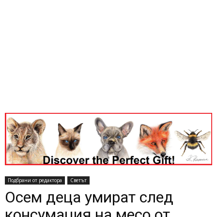
Подбрани от редактора
Светът
Осем деца умират след
консумация на месо от