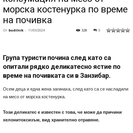
морска костенурка по време
на почивка
От
budilnik
-
11/03/2024
328
0
Група туристи почина след като са
опитали рядко деликатесно ястие по
време на почивката си в Занзибар.
Осем деца и една жена загинаха, след като са се насладили
на месо от морска костенурка.
Този деликатес е известен с това, че може да причини
хелонитоксизъм, вид хранително отравяне.