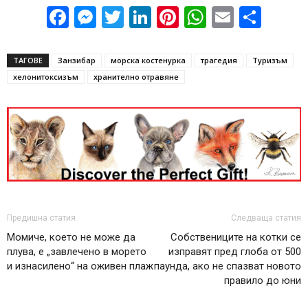
Facebook
Messenger
Twitter
LinkedIn
Pinterest
WhatsApp
Email
Sha
ТАГОВЕ
Занзибар
морска костенурка
трагедия
Туризъм
хелонитоксизъм
хранително отравяне
Предишна статия
Следваща статия
Момиче, което не може да
Собствениците на котки се
плува, е „завлечено в морето
изправят пред глоба от 500
и изнасилено“ на оживен плаж
паунда, ако не спазват новото
правило до юни