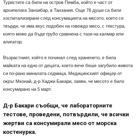
Туристите са били на остров Пемба, който е част от
архипелага Занзибар, в Танзания. Още 78 души са били
хоспитализирани след консумацията на месото, което се
твърди, че има вкус подобен на говеждо месо, с текстура,
която може да бъде грубо сравнена с тази на калмар или
алигатор.
Възрастният, който е починал след храненето, е била
майката на едно от децата, което вече беше загубило живота
си по-рано миналата седмица. Медицинският офицер от
окръг Мконай, д-р Хаджи Бакари, заяви, че месото е било
консумирано на 5 март.
Д-р Бакари съобщи, че лабораторните
тестове, проведени, потвърдили, че всички
жертви са консумирали месо от морска
костенурка.