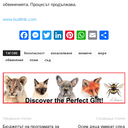
обвиненията. Процесът продължава.
www.budilnik.com
Facebook
Messenger
Twitter
LinkedIn
Pinterest
WhatsApp
Email
Sha
ТАГОВЕ
безопасност
изнасилване
момиче
море
обвинение
плаж
съд
Предишна статия
Следваща статия
Бюджетът на програмата за
Осем деца умират след