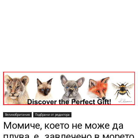
Великобритания
Подбрани от редактора
Момиче, което не може да
плува, е „завлечено в морето