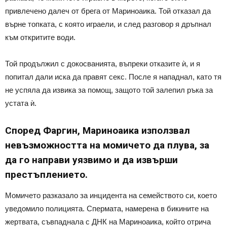
привлечено далеч от брега от Мариноаика. Той отказал да
върне топката, с която играели, и след разговор я дръпнал
към откритите води.
Той продължил с докосванията, въпреки отказите ѝ, и я
попитал дали иска да правят секс. После я нападнал, като тя
не успяла да извика за помощ, защото той залепил ръка за
устата ѝ.
Според Фаргин, Мариноаика използвал
невъзможността на момичето да плува, за
да го направи уязвимо и да извърши
престъплението.
Момичето разказало за инцидента на семейството си, което
уведомило полицията. Спермата, намерена в бикините на
жертвата, съвпаднала с ДНК на Мариноаика, който отрича