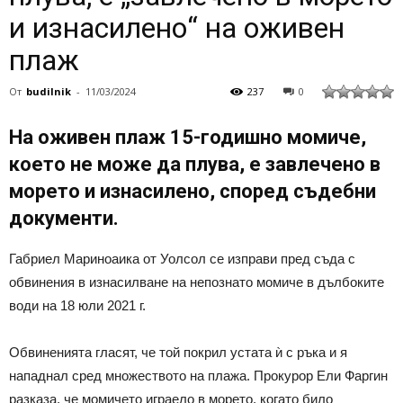
и изнасилено“ на оживен
плаж
От
budilnik
-
11/03/2024
237
0
На оживен плаж 15-годишно момиче,
което не може да плува, е завлечено в
морето и изнасилено, според съдебни
документи.
Габриел Мариноаика от Уолсол се изправи пред съда с
обвинения в изнасилване на непознато момиче в дълбоките
води на 18 юли 2021 г.
Обвиненията гласят, че той покрил устата ѝ с ръка и я
нападнал сред множеството на плажа. Прокурор Ели Фаргин
разказа, че момичето играело в морето, когато било