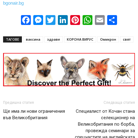
bgonair.bg
Facebook
Messenger
Twitter
LinkedIn
Pinterest
WhatsApp
Email
Sha
ТАГОВЕ
ваксина
здраве
КОРОНА ВИРУС
Омикрон
свят
Предишна статия
Следваща статия
Ще има ли нови ограничения
Специалист от Кочан стана
във Великобритания
селекционер на
Великобритания по борба,
провежда семинари за
спецчастите на английската