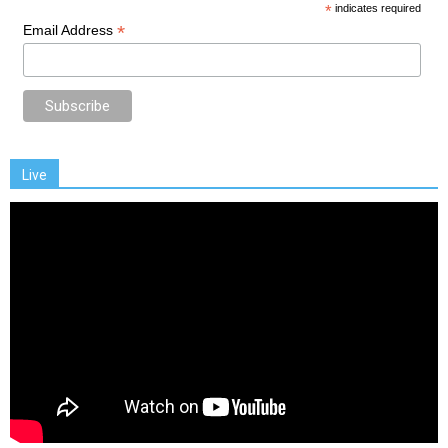
*
indicates required
*
Email Address
Live