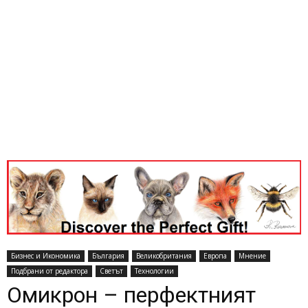
Бизнес и Икономика
България
Великобритания
Европа
Мнение
Подбрани от редактора
Светът
Технологии
Омикрон – перфектният