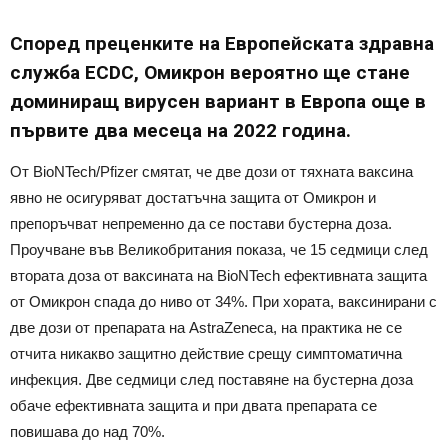
Според преценките на Европейската здравна
служба ECDC, Омикрон вероятно ще стане
доминиращ вирусен вариант в Европа още в
първите два месеца на 2022 година.
От BioNTech/Pfizer смятат, че две дози от тяхната ваксина
явно не осигуряват достатъчна защита от Омикрон и
препоръчват непременно да се постави бустерна доза.
Проучване във Великобритания показа, че 15 седмици след
втората доза от ваксината на BioNTech ефективната защита
от Омикрон спада до ниво от 34%. При хората, ваксинирани с
две дози от препарата на AstraZeneca, на практика не се
отчита никакво защитно действие срещу симптоматична
инфекция. Две седмици след поставяне на бустерна доза
обаче ефективната защита и при двата препарата се
повишава до над 70%.