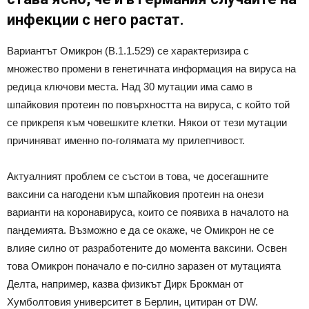
инфекции с него растат.
Вариантът Омикрон (B.1.1.529) се характеризира с
множество промени в генетичната информация на вируса на
редица ключови места. Над 30 мутации има само в
шпайковия протеин по повърхността на вируса, с който той
се прикрепя към човешките клетки. Някои от тези мутации
причиняват именно по-голямата му прилепчивост.
Актуалният проблем се състои в това, че досегашните
ваксини са нагодени към шпайковия протеин на онези
варианти на коронавируса, които се появиха в началото на
пандемията. Възможно е да се окаже, че Омикрон не се
влияе силно от разработените до момента ваксини. Освен
това Омикрон поначало е по-силно заразен от мутацията
Делта, например, казва физикът Дирк Брокман от
Хумболтовия университет в Берлин, цитиран от DW.