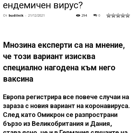
ендемичен вирус?
От
budilnik
-
21/12/2021
294
0
Мнозина експерти са на мнение,
че този вариант изисква
специално нагодена към него
ваксина
Европа регистрира все повече случаи на
зараза с новия вариант на коронавируса.
След като Омикрон се разпространи
бързо из Великобритания и Дания,
става ясно, че и в Германия случаите на