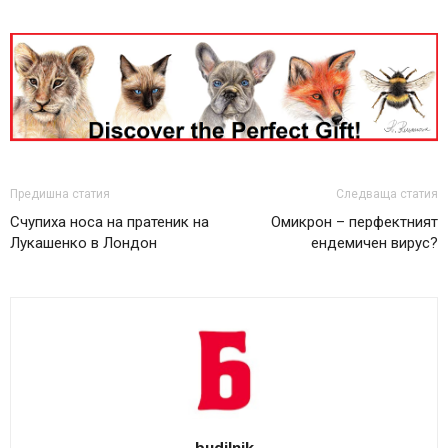
Предишна статия
Следваща статия
Счупиха носа на пратеник на
Омикрон – перфектният
Лукашенко в Лондон
ендемичен вирус?
budilnik