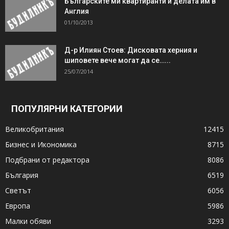
Българските ми квартиранти и делата им в
Англия
01/10/2013
Д-р Илиян Стоев: Дисковата херния и
шиповете вече могат да се…...
25/07/2014
ПОПУЛЯРНИ КАТЕГОРИИ
Великобритания
12415
Бизнес и Икономика
8715
Подбрани от редактора
8086
България
6519
Светът
6056
Европа
5986
Малки обяви
3293