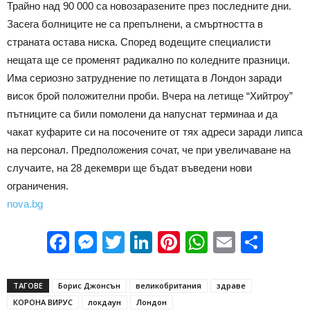
Трайно над 90 000 са новозаразените през последните дни.
Засега болниците не са препълнени, а смъртността в
страната остава ниска. Според водещите специалисти
нещата ще се променят радикално по коледните празници.
Има сериозно затруднение по летищата в Лондон заради
висок брой положителни проби. Вчера на летище “Хийтроу”
пътниците са били помолени да напуснат терминаа и да
чакат куфарите си на посочените от тях адреси заради липса
на персонал. Предположения сочат, че при увеличаване на
случаите, на 28 декември ще бъдат въведени нови
ограничения.
nova.bg
Facebook
Messenger
Twitter
LinkedIn
Pinterest
WhatsApp
Email
Sha
ТАГОВЕ
Борис Джонсън
великобритания
здраве
КОРОНА ВИРУС
локдаун
Лондон