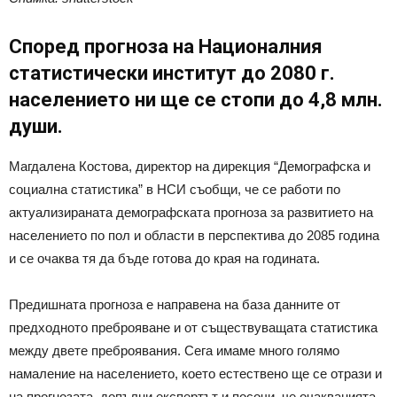
Според прогноза на Националния
статистически институт до 2080 г.
населението ни ще се стопи до 4,8 млн.
души.
Магдалена Костова, директор на дирекция “Демографска и
социална статистика” в НСИ съобщи, че се работи по
актуализираната демографската прогноза за развитието на
населението по пол и области в перспектива до 2085 година
и се очаква тя да бъде готова до края на годината.
Предишната прогноза е направена на база данните от
предходното преброяване и от съществуващата статистика
между двете преброявания. Сега имаме много голямо
намаление на населението, което естествено ще се отрази и
на прогнозата, допълни експертът и посочи, че очакванията