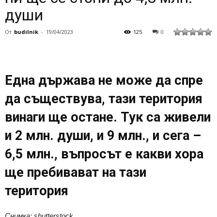
души
От
budilnik
-
19/04/2023
125
0
Една държава не може да спре
да съществува, тази територия
винаги ще остане. Тук са живели
и 2 млн. души, и 9 млн., и сега –
6,5 млн., въпросът е какви хора
ще пребивават на тази
територия
Снимка: shutterstock