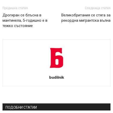
Предишна статия
Следваща статия
Дрогиран се блъсна в
Великобритания се стяга за
мантинела, 5-годишно е в
рекордна мигрантска вълна
тежко състояние
budilnik
ПОДОБНИ СТАТИИ