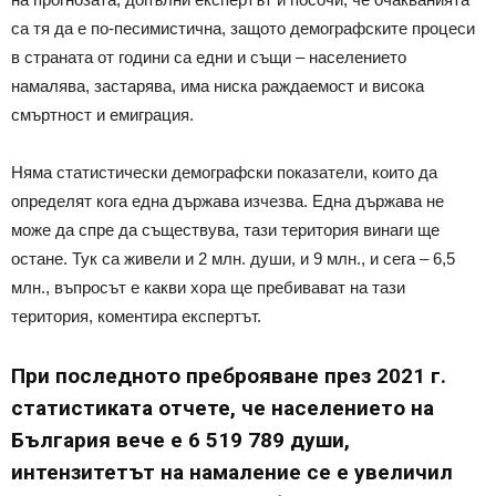
са тя да е по-песимистична, защото демографските процеси
в страната от години са едни и същи – населението
намалява, застарява, има ниска раждаемост и висока
смъртност и емиграция.
Няма статистически демографски показатели, които да
определят кога една държава изчезва. Една държава не
може да спре да съществува, тази територия винаги ще
остане. Тук са живели и 2 млн. души, и 9 млн., и сега – 6,5
млн., въпросът е какви хора ще пребивават на тази
територия, коментира експертът.
При последното преброяване през 2021 г.
статистиката отчете, че населението на
България вече е 6 519 789 души,
интензитетът на намаление се е увеличил