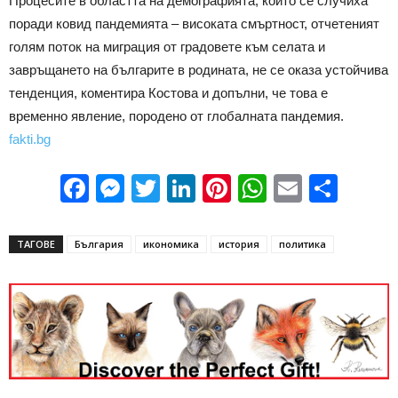
Процесите в областта на демографията, които се случиха
поради ковид пандемията – високата смъртност, отчетеният
голям поток на миграция от градовете към селата и
завръщането на българите в родината, не се оказа устойчива
тенденция, коментира Костова и допълни, че това е
временно явление, породено от глобалната пандемия.
fakti.bg
Facebook
Messenger
Twitter
LinkedIn
Pinterest
WhatsApp
Email
Sha
ТАГОВЕ
България
икономика
история
политика