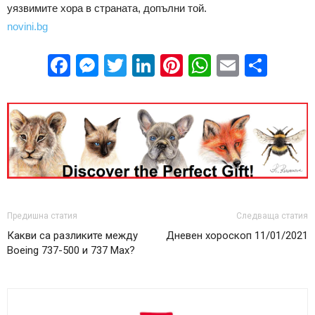
уязвимите хора в страната, допълни той.
novini.bg
Facebook
Messenger
Twitter
LinkedIn
Pinterest
WhatsApp
Email
Sha
Предишна статия
Следваща статия
Какви са разликите между
Дневен хороскоп 11/01/2021
Boeing 737-500 и 737 Max?