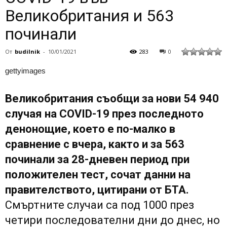
Великобритания и 563
починали
От
budilnik
-
10/01/2021
283
0
gettyimages
Великобритания съобщи за нови 54 940
случая на COVID-19 през последното
денонощие, което е по-малко в
сравнение с вчера, както и за 563
починали за 28-дневен период при
положителен тест, сочат данни на
правителството, цитирани от БТА.
Смъртните случаи са под 1000 през
четири последователни дни до днес, но