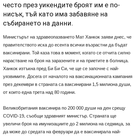
често през уикендите броят им е по-
нисък, тъй като има забавяне на
събирането на данни.
Министърът на здравеопазването Мат Ханкок заяви днес, че
правителството иска до есента всички възрастни да бъдат
ваксинирани. Той каза това в момент, когато се отчита силно
нарастване на броя на заразените и на приетите в болница.
Ханкок изтъкна пред Би Би Си, че ще се започне с най-
уязвимите. Досега от началото на ваксинационната кампания
през декември в страната са ваксинирани 1,5 милиона души,
от които една трета над 80 години.
Великобритания ваксинира по 200 000 души на ден срещу
COVID-19, съобщи здравният министър. Страната ще
увеличи броя на имунизациите до 2 милиона на седмица, за
да може до средата на февруари да е ваксинирала най-