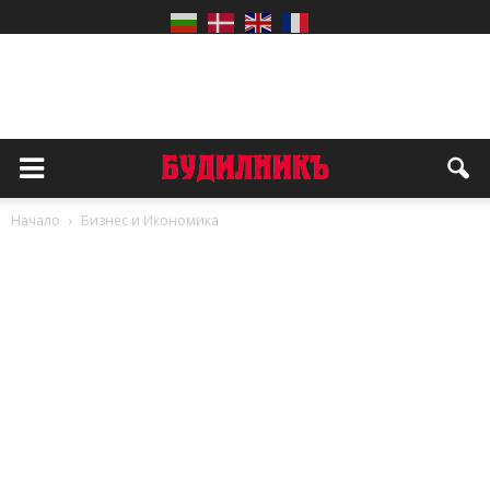
Начало
Бизнес и Икономика