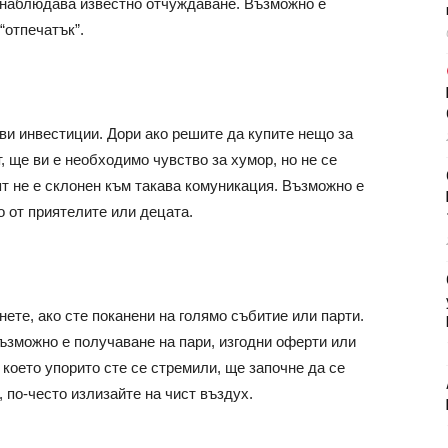
е наблюдава известно отчуждаване. Възможно е
“отпечатък”.
ви инвестиции. Дори ако решите да купите нещо за
, ще ви е необходимо чувство за хумор, но не се
т не е склонен към такава комуникация. Възможно е
о от приятелите или децата.
ете, ако сте поканени на голямо събитие или парти.
Възможно е получаване на пари, изгодни оферти или
 което упорито сте се стремили, ще започне да се
 по-често излизайте на чист въздух.