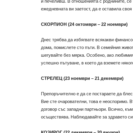
и печеливш. В отношенията с роднините, с
ежедневната ви заетост, да е оставила своя 
СКОРПИОН (24 октомври – 22 ноември)
Днес трябва да избягвате всякакви финансо
дома, помислете сто пъти. В семейния живот
шегувайте без мярка. Особено, ако любимия
успешно пътуване, в което да вземете няког
СТРЕЛЕЦ (23 ноември – 21 декември)
Препоръчително е да се постараете да блесн
Вие сте очарователни, това е неоспоримо. 
договор със западни партньори. Всичко, към
осъществява. Наблюдавайте за здравето си,
КОЗИРОГ (22 декември – 20 януари)