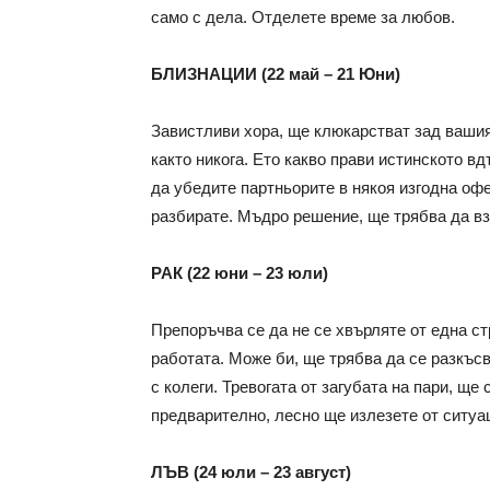
само с дела. Отделете време за любов.
БЛИЗНАЦИИ (22 май – 21 Юни)
Завистливи хора, ще клюкарстват зад вашия
както никога. Ето какво прави истинското в
да убедите партньорите в някоя изгодна офе
разбирате. Мъдро решение, ще трябва да в
РАК (22 юни – 23 юли)
Препоръчва се да не се хвърляте от една ст
работата. Може би, ще трябва да се разкъс
с колеги. Тревогата от загубата на пари, ще
предварително, лесно ще излезете от ситуа
ЛЪВ (24 юли – 23 август)