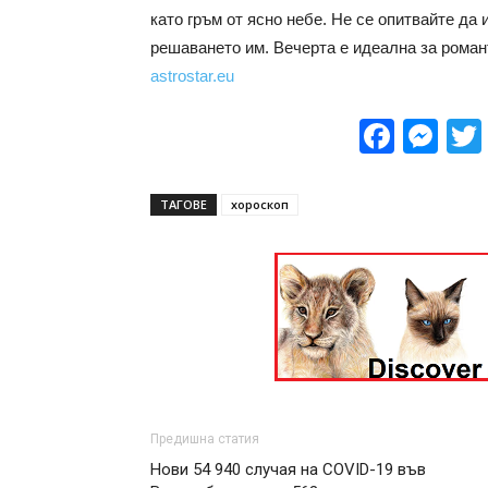
като гръм от ясно небе. Не се опитвайте да 
решаването им. Вечерта е идеална за роман
astrostar.eu
Face
Me
ТАГОВЕ
хороскоп
Предишна статия
Нови 54 940 случая на COVID-19 във