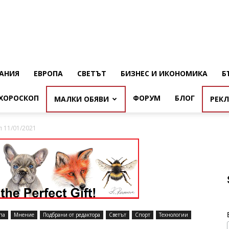
АНИЯ
ЕВРОПА
СВЕТЪТ
БИЗНЕС И ИКОНОМИКА
Б
ХОРОСКОП
ФОРУМ
БЛОГ
МАЛКИ ОБЯВИ
РЕК
 11/01/2021
па
Мнение
Подбрани от редактора
Светът
Спорт
Технологии