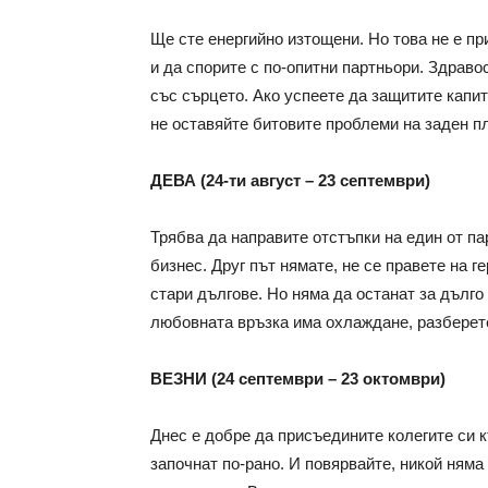
Ще сте енергийно изтощени. Но това не е пр
и да спорите с по-опитни партньори. Здрав
със сърцето. Ако успеете да защитите капи
не оставяйте битовите проблеми на заден пл
ДЕВА (24-ти август – 23 септември)
Трябва да направите отстъпки на един от па
бизнес. Друг път нямате, не се правете на 
стари дългове. Но няма да останат за дълго
любовната връзка има охлаждане, разберете
ВЕЗНИ (24 септември – 23 октомври)
Днес е добре да присъедините колегите си 
започнат по-рано. И повярвайте, никой няма