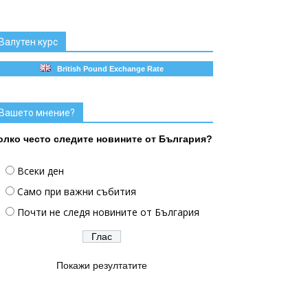
Валутен курс
British Pound Exchange Rate
Вашето мнение?
олко често следите новините от България?
Всеки ден
Само при важни събития
Почти не следя новините от България
Покажи резултатите