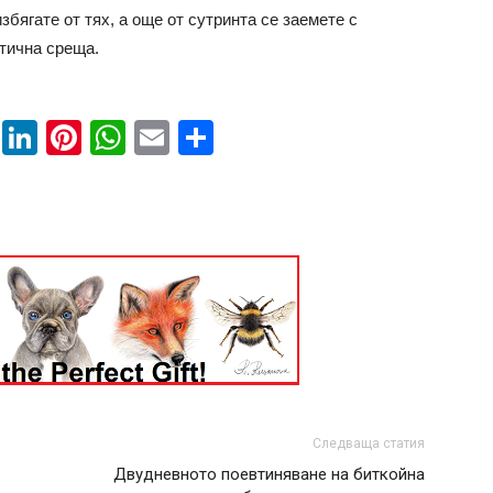
избягате от тях, а още от сутринта се заемете с
тична среща.
book
ssenger
Twitter
LinkedIn
Pinterest
WhatsApp
Email
Share
Следваща статия
Двудневното поевтиняване на биткойна