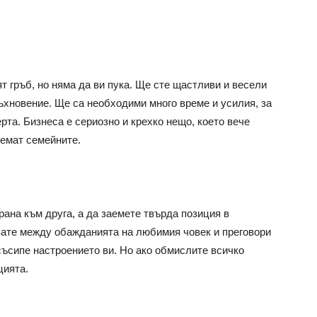
т гръб, но няма да ви пука. Ще сте щастливи и весели
дъхновение. Ще са необходими много време и усилия, за
рта. Бизнеса е сериозно и крехко нещо, което вече
земат семейните.
рана към друга, а да заемете твърда позиция в
вате между обажданията на любимия човек и преговори
 съсипе настроението ви. Но ако обмислите всичко
цията.