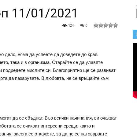
п 11/01/2021
124
0
но дело, няма да успеете да доведете до края.
ето, така и в организма. Старайте се да улавяте
и подредете мислите си. Благоприятно ще се развиват
рта да пазарувате. В любовта, не се връщайте към
могат да се сбъднат. Във всички начинания, ви очакват
аботата се очакват интересни срещи, както и
ания, засега се откажете, за да не се натоварвате