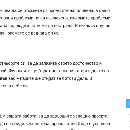
ичина да се откажете от проектите наполовина, а също
ословни проблеми не са изключени, ако имате проблеми
тала си, бюджетът няма да пострада. В никакъв случай
ан, заемете се веднага с тях.
ртньорите си, за да запазите своето достойнство и
герой. Финансите ще бъдат попълнени, от връщането на
 във вас – парите ще отидат за битови дела. В
 се в себе си.
към вашата работа, за да завършите успешно проекта,
 да се обиди. Освен това, проектът ще бъде е успешен