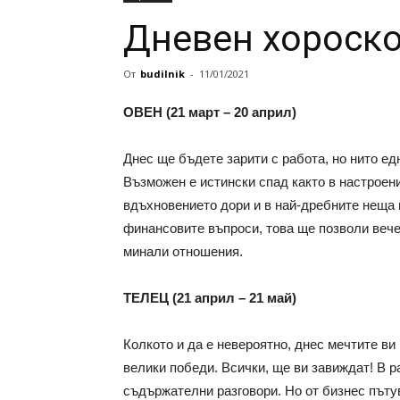
Дневен хороско
От
budilnik
-
11/01/2021
ОВЕН (21 март – 20 април)
Днес ще бъдете зарити с работа, но нито ед
Възможен е истински спад както в настроени
вдъхновението дори и в най-дребните неща 
финансовите въпроси, това ще позволи вече
минали отношения.
ТЕЛЕЦ (21 април – 21 май)
Колкото и да е невероятно, днес мечтите ви 
велики победи. Всички, ще ви завиждат! В р
съдържателни разговори. Но от бизнес пътув