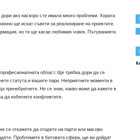
 дори ако наскоро сте имали много проблеми. Хората
оянно ще искат съвети за реализиране на проектите.
рмация, но тя ще касае любимия човек. Пътуванията
К
в професионалната област. Ще трябва дори да се
нете статута и вашите пари. Неприятните моменти в
да пренебрегнете. Не се знае, какво може да кажете в
за да избегнете конфликтите.
не се откажете да отидете на парти или масово
ладете. Проблемите в битовата сфера, ще ви дойдат