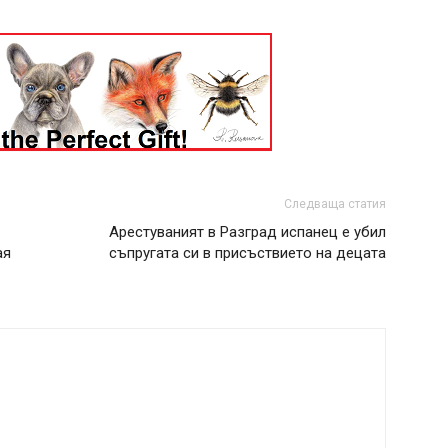
Следваща статия
Арестуваният в Разград испанец е убил
ая
съпругата си в присъствието на децата