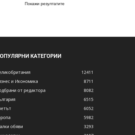
Покажи резултатите
ОПУЛЯРНИ КАТЕГОРИИ
еликобритания
12411
изнес и Икономика
8711
одбрани от редактора
8082
ългария
6515
ветът
6052
вропа
5982
алки обяви
3293