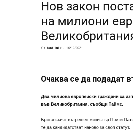
Нов закон поста
на милиони евр
Великобритани
От
budilnik
-
16/12/2021
Очаква се да подадат в
Два милиона европейски граждани са изп
във Великобритания, съобщи Таймс.
Британският вътрешен министър Прити Пате
те да кандидатстват наново за своя статут.