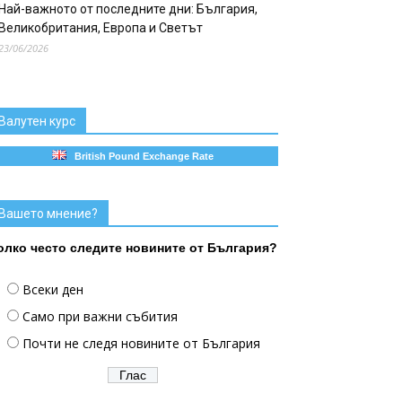
Най-важното от последните дни: България,
Великобритания, Европа и Светът
23/06/2026
Валутен курс
British Pound Exchange Rate
Вашето мнение?
олко често следите новините от България?
Всеки ден
Само при важни събития
Почти не следя новините от България