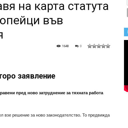
вя на карта статута
опейци във
я
1648
0
торо заявление
равени пред ново затруднение за тяхната работа
л взе решение за ново законодателство. То предвижда