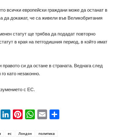
ето всички европейски граждани може да останат в
ва да докажат, че са живели във Великобритания
менен статут ще трябва да подадат повторно
статут в края на петгодишния период, в който имат
и правото си да остане в страната. Веднага след
го като незаконно.
азумението с ЕС.
book
ssenger
Twitter
LinkedIn
Pinterest
WhatsApp
Email
Share
я
ес
Лондон
политика