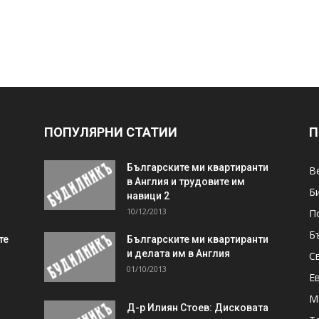
ПОПУЛЯРНИ СТАТИИ
П
Българските ми квартиранти
В
в Англия и трудовите им
Б
навици 2
10/12/2013
П
Б
те
Българските ми квартиранти
и делата им в Англия
С
01/10/2013
Е
М
Д-р Илиян Стоев: Дисковата