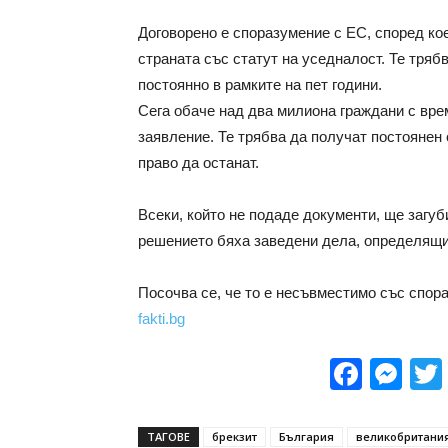
Договорено е споразумение с ЕС, според ко
страната със статут на уседналост. Те тряб
постоянно в рамките на пет години.
Сега обаче над два милиона граждани с вре
заявление. Те трябва да получат постоянен 
право да останат.
Всеки, който не подаде документи, ще загуб
решението бяха заведени дела, определящи 
Посочва се, че то е несъвместимо със спор
fakti.bg
Face
Me
ТАГОВЕ
брекзит
България
великобритани