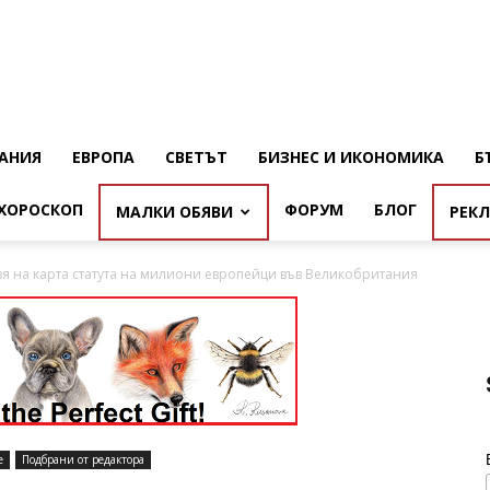
АНИЯ
ЕВРОПА
СВЕТЪТ
БИЗНЕС И ИКОНОМИКА
Б
ХОРОСКОП
ФОРУМ
БЛОГ
МАЛКИ ОБЯВИ
РЕК
вя на карта статута на милиони европейци във Великобритания
е
Подбрани от редактора