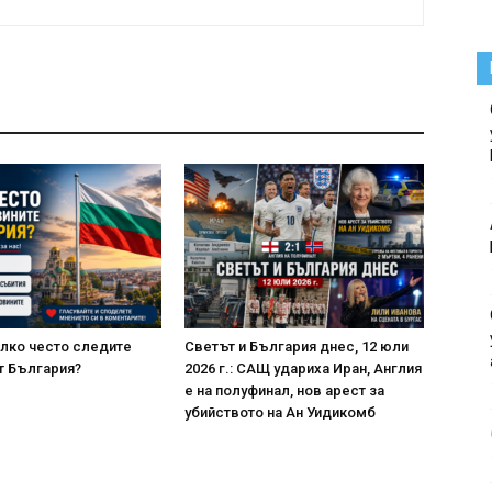
лко често следите
Светът и България днес, 12 юли
т България?
2026 г.: САЩ удариха Иран, Англия
е на полуфинал, нов арест за
убийството на Ан Уидикомб