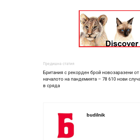
Предишна статия
Британия с рекорден брой новозаразени от
началото на пандемията – 78 610 нови случ
в сряда
budilnik