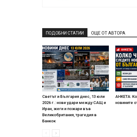
ПОДОБНИ СТАТИИ
ОЩЕ ОТ АВТОРА
Светът и България днес, 13 юли
АНКЕТА: Ко
2026 г.: нови удари между САЩ и
новините о
Иран, жеги и пожари във
Великобритания, трагедия в
Банкок