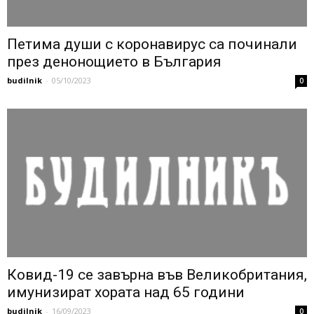
Петима души с коронавирус са починали
през денонощието в България
budilnik
-
05/10/2023
0
Ковид-19 се завърна във Великобритания,
имунизират хората над 65 години
budilnik
-
16/09/2023
0