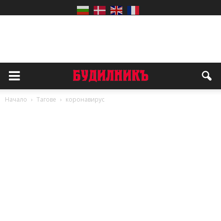
Начало
Тагове
коронавирус