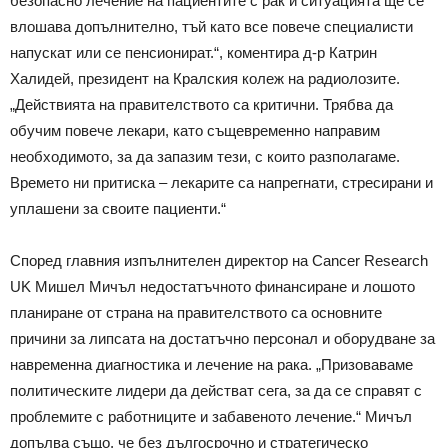
безопасно лечение на пациентите с рак и ситуацията ще се
влошава допълнително, тъй като все повече специалисти
напускат или се пенсионират.“, коментира д-р Катрин
Халидей, президент на Кралския колеж на радиолозите.
„Действията на правителството са критични. Трябва да
обучим повече лекари, като същевременно направим
необходимото, за да запазим тези, с които разполагаме.
Времето ни притиска – лекарите са напрегнати, стресирани и
уплашени за своите пациенти.“
Според главния изпълнителен директор на Cancer Research
UK Мишел Мичъл недостатъчното финансиране и лошото
планиране от страна на правителството са основните
причини за липсата на достатъчно персонал и оборудване за
навременна диагностика и лечение на рака. „Призоваваме
политическите лидери да действат сега, за да се справят с
проблемите с работниците и забавеното лечение.“ Мичъл
допълва също, че без дългосрочно и стратегическо