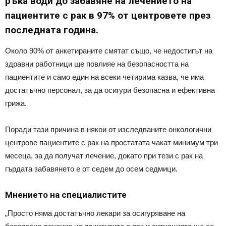
ръка води до забавяне на лечението на
пациентите с рак в 97% от центровете през
последната година.
Около 90% от анкетираните смятат също, че недостигът на
здравни работници ще повлияе на безопасността на
пациентите и само един на всеки четирима казва, че има
достатъчно персонал, за да осигури безопасна и ефективна
грижа.
Поради тази причина в някои от изследваните онкологични
центрове пациентите с рак на простатата чакат минимум три
месеца, за да получат лечение, докато при тези с рак на
гърдата забавянето е от седем до осем седмици.
Мнението на специалистите
„Просто няма достатъчно лекари за осигуряване на