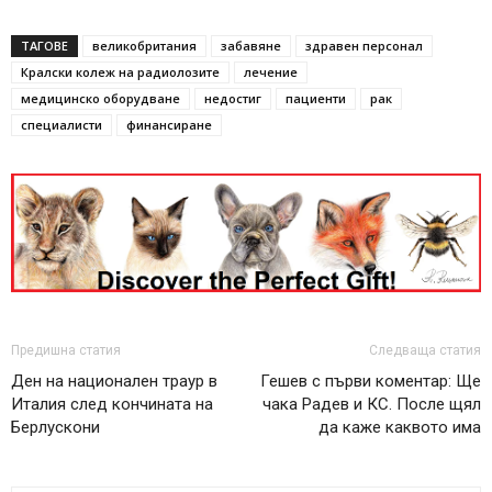
ТАГОВЕ
великобритания
забавяне
здравен персонал
Кралски колеж на радиолозите
лечение
медицинско оборудване
недостиг
пациенти
рак
специалисти
финансиране
Предишна статия
Следваща статия
Ден на национален траур в
Гешев с първи коментар: Ще
Италия след кончината на
чака Радев и КС. После щял
Берлускони
да каже каквото има