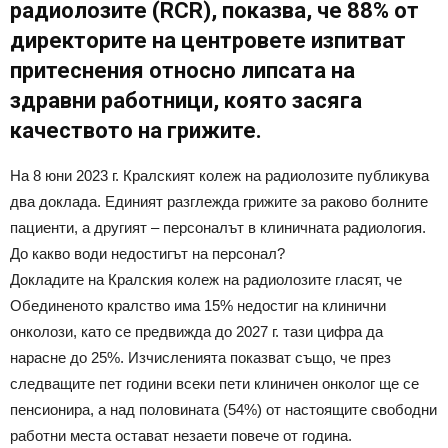
радиолозите (RCR), показва, че 88% от
директорите на центровете изпитват
притеснения относно липсата на
здравни работници, която засяга
качеството на грижите.
На 8 юни 2023 г. Кралският колеж на радиолозите публикува
два доклада. Единият разглежда грижите за раково болните
пациенти, а другият – персоналът в клиничната радиология.
До какво води недостигът на персонал?
Докладите на Кралския колеж на радиолозите гласят, че
Обединеното кралство има 15% недостиг на клинични
онколози, като се предвижда до 2027 г. тази цифра да
нарасне до 25%. Изчисленията показват също, че през
следващите пет години всеки пети клиничен онколог ще се
пенсионира, а над половината (54%) от настоящите свободни
работни места остават незаети повече от година.