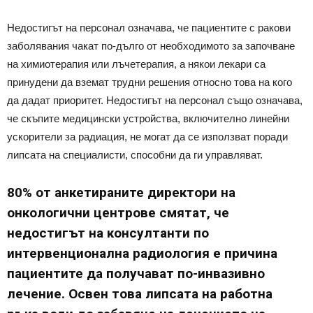
Недостигът на персонал означава, че пациентите с ракови
заболявания чакат по-дълго от необходимото за започване
на химиотерапия или лъчетерапия, а някои лекари са
принудени да вземат трудни решения относно това на кого
да дадат приоритет. Недостигът на персонал също означава,
че скъпите медицински устройства, включително линейни
ускорители за радиация, не могат да се използват поради
липсата на специалисти, способни да ги управляват.
80% от анкетираните директори на
онкологични центрове смятат, че
недостигът на консултанти по
интервенционална радиология е причина
пациентите да получават по-инвазивно
лечение. Освен това липсата на работна