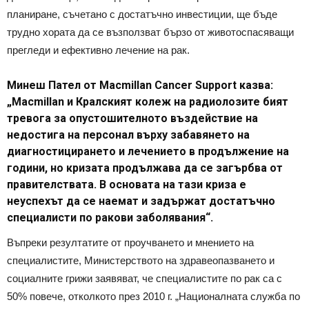
планиране, съчетано с достатъчно инвестиции, ще бъде
трудно хората да се възползват бързо от животоспасяващи
прегледи и ефективно лечение на рак.
Минеш Пател от Macmillan Cancer Support казва:
„Macmillan и Кралският колеж на радиолозите бият
тревога за опустошителното въздействие на
недостига на персонал върху забавянето на
диагностицирането и лечението в продължение на
години, но кризата продължава да се загърбва от
правителствата. В основата на тази криза е
неуспехът да се наемат и задържат достатъчно
специалисти по ракови заболявания“.
Въпреки резултатите от проучването и мнението на
специалистите, Министерството на здравеопазването и
социалните грижи заявяват, че специалистите по рак са с
50% повече, отколкото през 2010 г. „Националната служба по