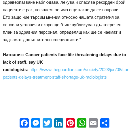
здравеопазване наблюдава, лекува и спасява рекорден брой
пациенти с рак, но знаем, че има още какво да се направи.
Ето защо ние търсим мнения относно нашата стратегия за
основни условия и скоро ще бъде публикуван дългосрочен
план за здравния персонал, определящ как ще се наемат и
задържат допълнително специалисти.“
Източник: Cancer patients face life-threatening delays due to
lack of staff, say UK
radiologists:
https://www.theguardian.com/society/2023/jun/08/can
patients-delays-treatment-staff-shortage-uk-radiologists
Facebook
Messenger
Twitter
LinkedIn
Pinterest
WhatsApp
Email
Sha