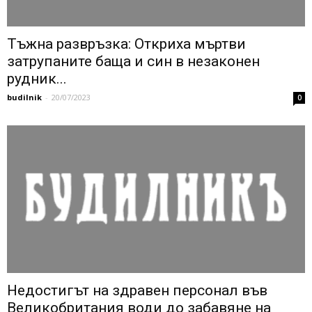
Тъжна развръзка: Откриха мъртви
затрупаните баща и син в незаконен
рудник...
budilnik
-
20/07/2023
0
Недостигът на здравен персонал във
Великобритания води до забавяне на