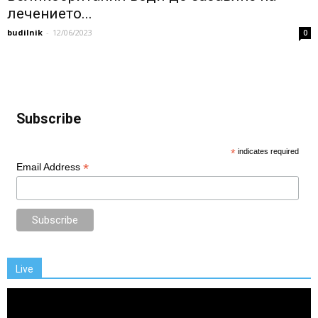
лечението...
budilnik
-
12/06/2023
0
Subscribe
*
indicates required
*
Email Address
Live