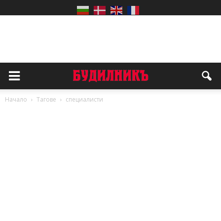
Начало
Тагове
специалисти