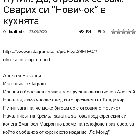
Сварих си ”Новичок” в
кухнята
От
budilnik
-
23/09/2020
134
0
https://www.instagram.com/p/CFcys39FhFC/?
utm_source=ig_embed
Алексей Навални
Източник: Instagram
Ирония и болезнен сарказъм от руския опозиционер Алексей
Навални, само часове след като президентът Владимир
Путин загатна, че може би сам се е отровил с Новичок.
Началникът на Кремъл загатна за това пред френския си
колега Еманюел Макрон по време на телефонен разговор, за
който съобщиха от френското издание “Ле Монд”.