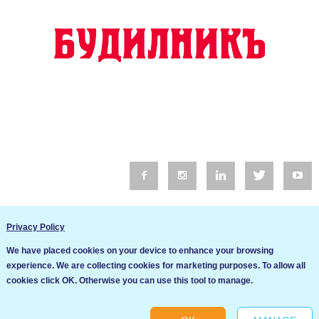
© 2016 Будилник. Всички права запазени.
Privacy Policy
Уебсайт изработка от Go Live UK
We have placed cookies on your device to enhance your browsing
Общи условия
experience. We are collecting cookies for marketing purposes. To allow all
Ние използваме бисквитки за да подобрим услугите си. Ако
cookies click OK. Otherwise you can use this tool to manage.
продължите да посещавате този сайт, ние приемаме, че се
Политика за сигурност и поверителност
съгласявате с използването им.