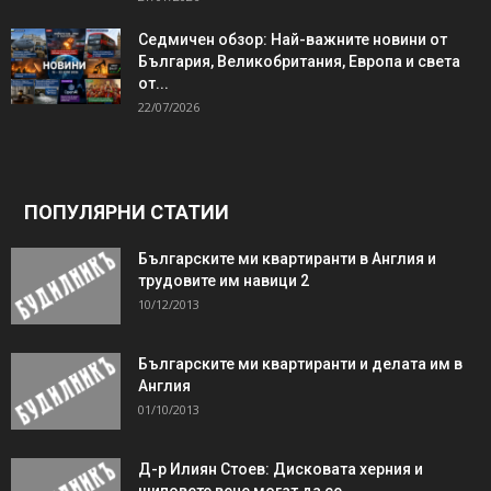
Седмичен обзор: Най-важните новини от
България, Великобритания, Европа и света
от...
22/07/2026
ПОПУЛЯРНИ СТАТИИ
Българските ми квартиранти в Англия и
трудовите им навици 2
10/12/2013
Българските ми квартиранти и делата им в
Англия
01/10/2013
Д-р Илиян Стоев: Дисковата херния и
шиповете вече могат да се…...