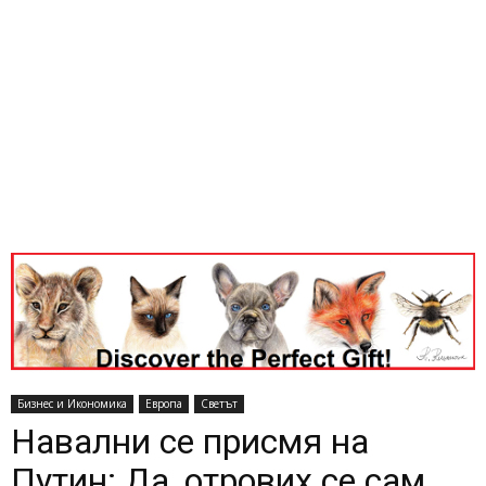
Бизнес и Икономика
Европа
Светът
Навални се присмя на
Путин: Да, отрових се сам.