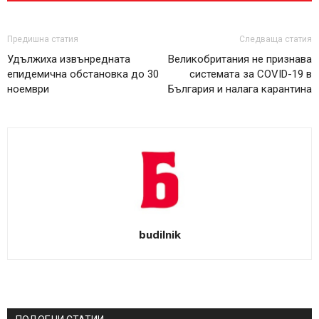
Предишна статия
Следваща статия
Удължиха извънредната
Великобритания не признава
епидемична обстановка до 30
системата за COVID-19 в
ноември
България и налага карантина
budilnik