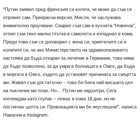
“Путин заявил пред френския си колега, че може да съм се
отровил сам. Прекрасна версия. Мисля, че заслужава
внимателно проучване. Сварил съм сам в кухнята “Новичок”,
отпил съм тихо малка глътка в самолета и изпаднал в кома.
Преди това съм се договорил с жена си, приятелите си и
колегите си, че ако Министерството на здравеопазването
настоява да бъда откаран за лечение в Германия, това няма
да бъде позволено, за да умра в болницата в Омск, да бъда
в моргата в Омск, където да установят причината за смъртта
ми. Живял съм достатъчно – това би била най-висшата цел
на пъкления ми план. Но… Путин ме надхитри. Сега
изглеждам като глупак – лежах в кома 18 дни, но не
постигнах целта си. Провокацията ми бе неуспешна!”, написа
Навални в Instagram.