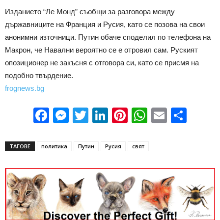
Изданието “Ле Монд” съобщи за разговора между
държавниците на Франция и Русия, като се позова на свои
анонимни източници. Путин обаче споделил по телефона на
Макрон, че Навални вероятно се е отровил сам. Руският
опозиционер не закъсня с отговора си, като се присмя на
подобно твърдение.
frognews.bg
Facebook
Messenger
Twitter
LinkedIn
Pinterest
WhatsApp
Email
Sha
ТАГОВЕ
политика
Путин
Русия
свят