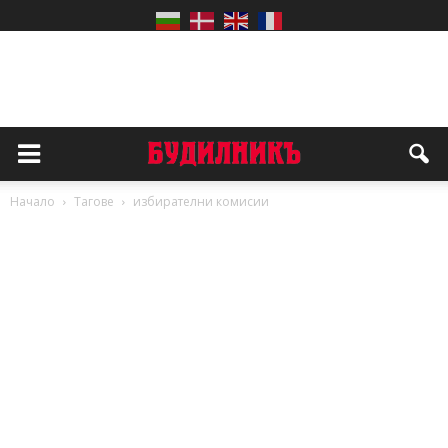
Начало
Тагове
избирателни комисии