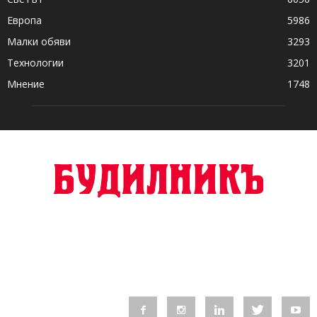
Европа
5986
Малки обяви
3293
Технологии
3201
Мнение
1748