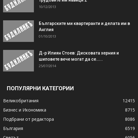
10/12/2013
Българските ми квартиранти и делата им в
Англия
01/10/2013
Д-р Илиян Стоев: Дисковата херния и
шиповете вече могат да се…...
25/07/2014
ПОПУЛЯРНИ КАТЕГОРИИ
Великобритания
12415
Бизнес и Икономика
8715
Подбрани от редактора
8086
България
6519
Светът
6056