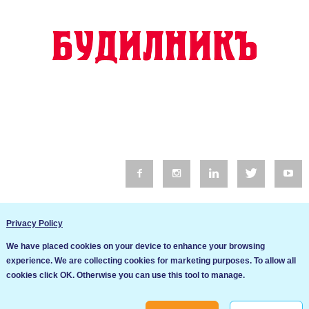
© 2016 Будилник. Всички права запазени.
Privacy Policy
Уебсайт изработка от Go Live UK
We have placed cookies on your device to enhance your browsing
Общи условия
experience. We are collecting cookies for marketing purposes. To allow all
Ние използваме бисквитки за да подобрим услугите си. Ако
cookies click OK. Otherwise you can use this tool to manage.
продължите да посещавате този сайт, ние приемаме, че се
Политика за сигурност и поверителност
съгласявате с използването им.