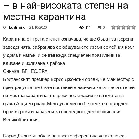
– в най-високата степен на
местна карантина
От
budilnik
-
21/10/2020
111
0
Карантина от трета степен означава, че ще бъдат затворени
заведенията, забранява се общуването извън семейния кръг
у дома и навън, и се въвежда специален правилник за
влизане и излизане в района
Снимка: БГНЕС/ЕРА
Британският премиер Борис Джонсън обяви, че Манчестър с
предградията ще бъде поставен в най-високата трета степен
на местна карантина, въпреки несъгласието на кмета на
града Анди Бърнам. Междувременно бе отчетен рекорден
брой жертви и заразени за последното денонощие във
Великобритания.
Борис Джонсън обяви на пресконференция, че ако не се