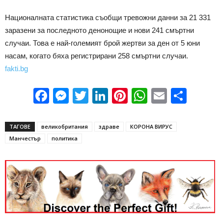
Националната статистика съобщи тревожни данни за 21 331
заразени за последното денонощие и нови 241 смъртни
случаи. Това е най-големият брой жертви за ден от 5 юни
насам, когато бяха регистрирани 258 смъртни случаи.
fakti.bg
Facebook
Messenger
Twitter
LinkedIn
Pinterest
WhatsApp
Email
Sha
ТАГОВЕ
великобритания
здраве
КОРОНА ВИРУС
Манчестър
политика