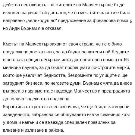
действа сега животът на жителите на Манчестър ще бъде
изложен на риск. Той допълни, че на местните власти е било
направено „великодушно“ предложение за финансова помощ,
но Анди Бърнам я е отказал.
Кметът на Манчестър заяви от своя страна, че не е било
предложено достатъчно, за да бъдат защитени най-бедните
в неговата община. Бърнам иска допълнителна помощ от 65
милиона паунда, за да бъдат посрещнати по-строгите мерки,
които ще увеличат бедността, бездомните по улиците и ще
затруднят бизнеса, по неговите думи. Бърнам смята да внесе
въпроса в парламента с надежда Манчестър и предградията
да получат адекватна подкрепа.
Карантина от трета степен означава, че ще бъдат затворени
заведенията, забранява се общуването извън семейния кръг
у дома и навън и се въвежда специален правилник за
влизане и излизане в района.