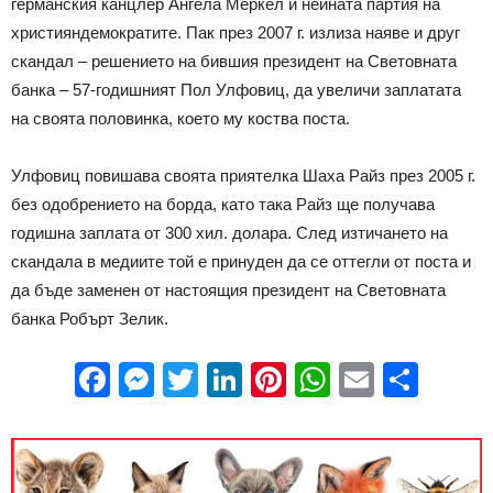
германския канцлер Ангела Меркел и нейната партия на
християндемократите. Пак през 2007 г. излиза наяве и друг
скандал – решението на бившия президент на Световната
банка – 57-годишният Пол Улфовиц, да увеличи заплатата
на своята половинка, което му коства поста.
Улфовиц повишава своята приятелка Шаха Райз през 2005 г.
без одобрението на борда, като така Райз ще получава
годишна заплата от 300 хил. долара. След изтичането на
скандала в медиите той е принуден да се оттегли от поста и
да бъде заменен от настоящия президент на Световната
банка Робърт Зелик.
Facebook
Messenger
Twitter
LinkedIn
Pinterest
WhatsApp
Email
Sha