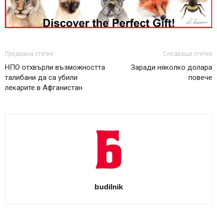
Предишна статия
Следваща статия
НПО отхвърли възможността
Заради няколко долара
талибани да са убили
повече
лекарите в Афганистан
budilnik