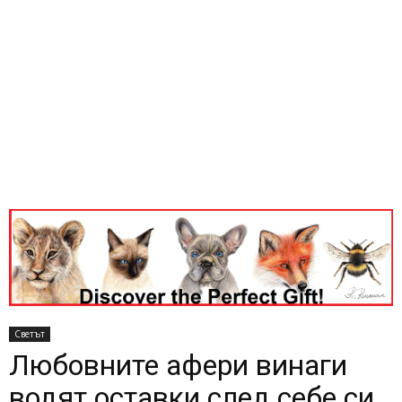
Светът
Любовните афери винаги
водят оставки след себе си