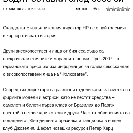
От
budilnik
-
09/08/2010
400
0
Скандалът с изпълнителния директор НР не е най-големият
в корпоративната история.
Други високопоставени лица от бизнеса също са
прекрачвали етичните и моралните норми. През 2007 г. в
германската преса излиза информация за голям сексскандал
с високопоставени лица на “Фолксваген”.
Според тях директори на различни отдели канят за сметка на
фирмите модели и актриси, като не пестят средства –
самолетни билети първа класа от Бразилия до Париж,
престой в петзвездни хотели и други. Част от обвиненията са
подадени от 35-годишната бразилка и танцьорка в нощен
клуб Джозелия. Шефът човешки ресурси Петер Херц