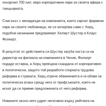
похарчил 700 хил. евро корпоративни пари за своята афера с
танцьорката.
Списъкът с мениджъри на компанията, които харчат фирмени
пари за своите любовници, не се изчерпва само с Херц,
подобни начинания предприемат Хелмут Шустер и Клаус
Фолкерт.
В резултат от действията си Шустер загуби поста си на
директор на филиала на компанията в Чехия, Фолкерт
подаде оставка, а Херц превърна скандала от корпоративен
в политически, защото той разработи спорната трудова
реформа в страната. Херц отрече обвиненията и ги обяви за
политическа атака срещу него от профсъюзите, които не
искат да се приеме предложената от него реформа.
Новините около него удрят негативно върху рейтинга на