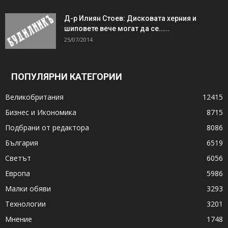
Д-р Илиян Стоев: Дисковата херния и
шиповете вече могат да се…...
25/07/2014
ПОПУЛЯРНИ КАТЕГОРИИ
Великобритания
12415
Бизнес и Икономика
8715
Подбрани от редактора
8086
България
6519
Светът
6056
Европа
5986
Малки обяви
3293
Технологии
3201
Мнение
1748