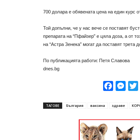
700 долара е обявената цена на един курс о
Той допълни, че у нас вече се поставят буст
препарата на “Пфайзер” е цяла доза, а от т
на “Астра Зенека” могат да поставят трета д
По публикацията работи: Петя Славова
dnes.bg
Face
Me
ТАГОВЕ
България
ваксина
здраве
КОР