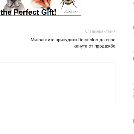
Следваща статия
Мигрантите принудиха Decathlon да спре
канута от продажба