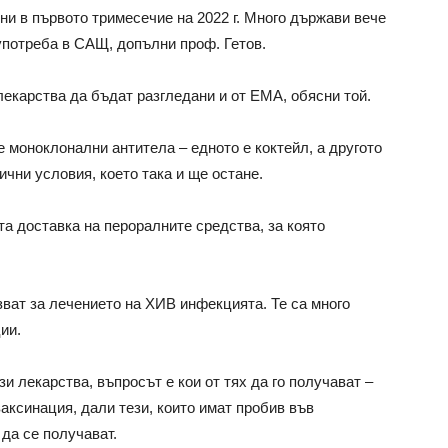
ни в първото тримесечие на 2022 г. Много държави вече
 употреба в САЩ, допълни проф. Гетов.
лекарства да бъдат разгледани и от ЕМА, обясни той.
 моноклонални антитела – едното е коктейл, а другото
ични условия, което така и ще остане.
 доставка на пероралните средства, за която
зват за лечението на ХИВ инфекцията. Те са много
ии.
и лекарства, въпросът е кои от тях да го получават –
ваксинация, дали тези, които имат пробив във
да се получават.