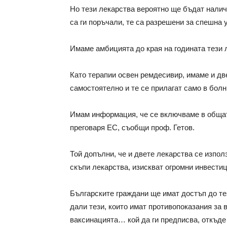
Но тези лекарства вероятно ще бъдат налич
са ги поръчали, те са разрешени за спешна
Имаме амбицията до края на годината тези 
Като терапии освен ремдесивир, имаме и две
самостоятелно и те се прилагат само в болн
Имам информация, че се включваме в общата
преговаря ЕС, съобщи проф. Гетов.
Той допълни, че и двете лекарства се изпол
скъпи лекарства, изискват огромни инвестиц
Българските граждани ще имат достъп до тез
дали тези, които имат противопоказания за 
ваксинацията… кой да ги предписва, откъде 