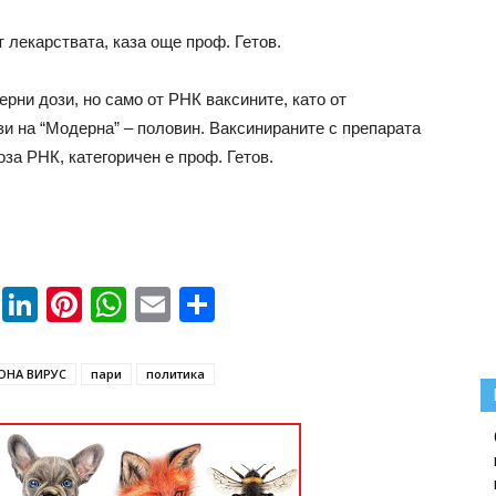
т лекарствата, каза още проф. Гетов.
ерни дози, но само от РНК ваксините, като от
ози на “Модерна” – половин. Ваксинираните с препарата
оза РНК, категоричен е проф. Гетов.
book
ssenger
Twitter
LinkedIn
Pinterest
WhatsApp
Email
Share
ОНА ВИРУС
пари
политика