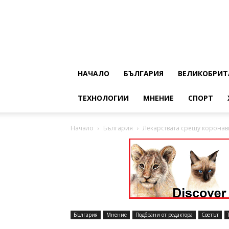
НАЧАЛО
БЪЛГАРИЯ
ВЕЛИКОБРИТ
ТЕХНОЛОГИИ
МНЕНИЕ
СПОРТ
Начало
България
Лекарствата срещу коронав
България
Мнение
Подбрани от редактора
Светът