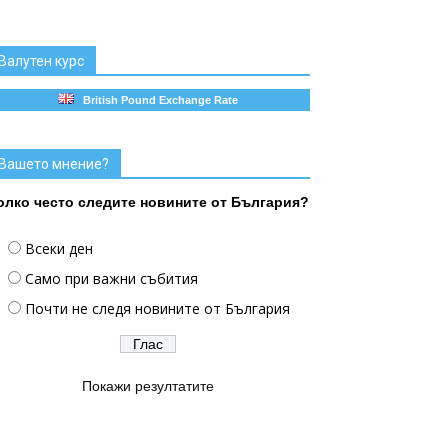
Валутен курс
British Pound Exchange Rate
Вашето мнение?
олко често следите новините от България?
Всеки ден
Само при важни събития
Почти не следя новините от България
Покажи резултатите