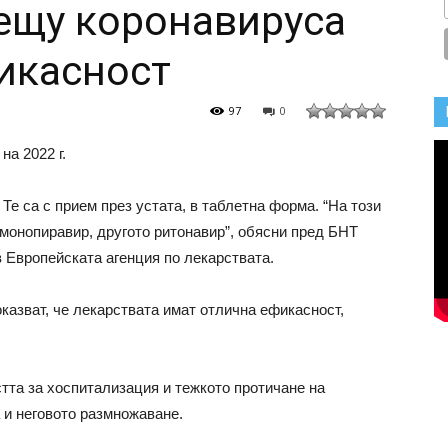
ещу коронавируса
фикасност
97
0
на 2022 г.
е са с прием през устата, в таблетна форма. “На този
 монопиравир, другото ритонавир”, обясни пред БНТ
в Европейската агенция по лекарствата.
казват, че лекарствата имат отлична ефикасност,
тта за хоспитализация и тежкото протичане на
 и неговото размножаване.