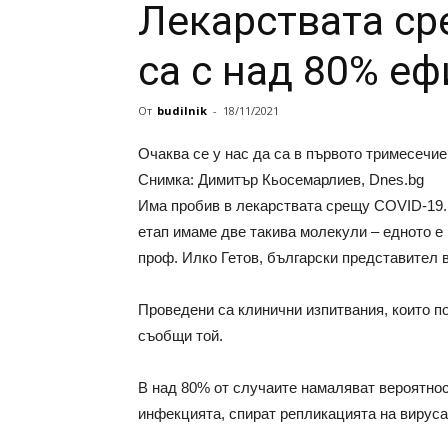
Лекарствата ср
са с над 80% е
От
budilnik
-
18/11/2021
Очаква се у нас да са в първото тримесечие 
Снимка: Димитър Кьосемарлиев, Dnes.bg
Има пробив в лекарствата срещу COVID-19. Т
етап имаме две такива молекули – едното е
проф. Илко Гетов, български представител 
Проведени са клинични изпитвания, които по
съобщи той.
В над 80% от случаите намаляват вероятнос
инфекцията, спират репликацията на вируса