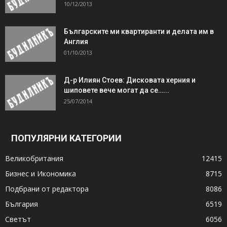
10/12/2013
Българските ми квартиранти и делата им в
Англия
01/10/2013
Д-р Илиян Стоев: Дисковата херния и
шиповете вече могат да се…...
25/07/2014
ПОПУЛЯРНИ КАТЕГОРИИ
Великобритания
12415
Бизнес и Икономика
8715
Подбрани от редактора
8086
България
6519
Светът
6056