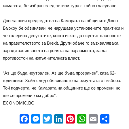
камарата, бе избран след четири тура с тайно гласуване.
Досегашния председател на Камарата на общините Джон
Бъркоу бе обвиняван, че нарушава установените практики и
че толерира депутатите, които искат да осуетят плановете
на правителството за Brexit. Други обаче го възхваляваха
заради засилването на ролята на парламента, за да
противостои на изпълнителната власт.
“Аз ще бъда неутрален. Аз ще бъда прозрачен”, каза 62-
годишният Хойл след обявяването на резултата от избора.
Той подчерта, че Камарата на общините ще се промени, но
ще се промени към добро”.
ECONOMIC.BG
Facebook
Messenger
Twitter
LinkedIn
Pinterest
WhatsApp
Email
Sha