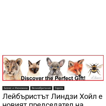
Бизнес и Икономика
Великобритания
Европа
Лейбъристът Линдзи Хойл е
новият председател на