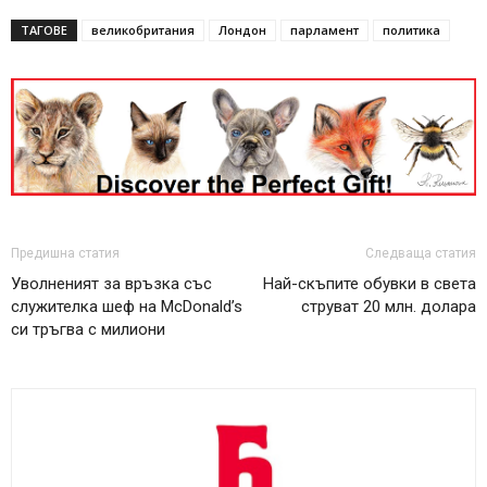
ТАГОВЕ
великобритания
Лондон
парламент
политика
Предишна статия
Следваща статия
Уволненият за връзка със
Най-скъпите обувки в света
служителка шеф на McDonald’s
струват 20 млн. долара
си тръгва с милиони