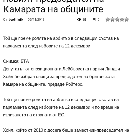
Камарата на общините
От
budilnik
-
05/11/2019
62
0
Той ще поеме ролята на арбитър в следващия състав на
парламента след изборите на 12 декември
Снимка: БТА
Депутатът от опозиционната Лейбъристка партия Линдзи
Хойл бе избран снощи за председател на британската
Камара на общините, предаде Ройтерс.
Той ще поеме ролята на арбитър в следващия състав на
парламента след изборите на 12 декември и по време на
излизането на страната от ЕС.
Хойл, който от 2010 г. досега беше заместник-председател на