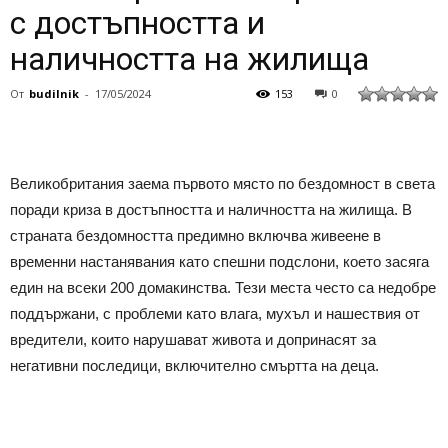
с достъпността и
наличността на жилища
От
budilnik
-
17/05/2024
153
0
Великобритания заема първото място по бездомност в света
поради криза в достъпността и наличността на жилища. В
страната бездомността предимно включва живеене в
временни настанявания като спешни подслони, което засяга
един на всеки 200 домакинства. Тези места често са недобре
поддържани, с проблеми като влага, мухъл и нашествия от
вредители, които нарушават живота и допринасят за
негативни последици, включително смъртта на деца.