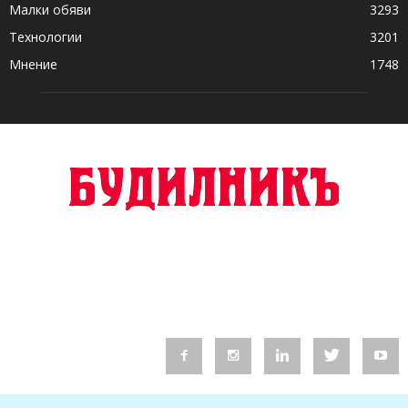
Малки обяви
3293
Технологии
3201
Мнение
1748