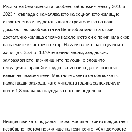
Ръстът на бездомността, особено забележим между 2010 и
2023 г., съвпада с намаляването на социалното жилищно
строителство и недостатъчното строителство на нови
домове. Неспособността на Великобритания да строи
достатъчно жилища спрямо населението си е причинила скок
на наемите в частния сектор. Намаляването на социалните
жилища с 25% от 1970-те години насам, заедно със
замразяването на жилищните помощи, е влошило
ситуацията, правейки трудно за мнозина да си позволят
наеми на пазарни цени. Местните съвети се сблъскват с
нарастващи разходи, като миналата година са похарчили
почти 1,8 милиарда паунда за спешни подслони.
Инициативи като подхода “първо жилище”, който предоставя
незабавно постоянно жилище на тези, които губят домовете