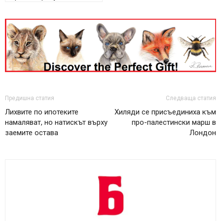
Предишна статия
Следваща статия
Лихвите по ипотеките
Хиляди се присъединиха към
намаляват, но натискът върху
про-палестински марш в
заемите остава
Лондон