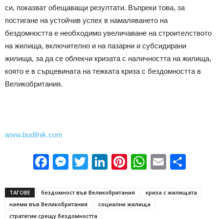
си, показват обещаващи резултати. Въпреки това, за
постигане на устойчив успех в намаляването на
бездомността е необходимо увеличаване на строителството
на жилища, включително и на пазарни и субсидирани
жилища, за да се облекчи кризата с наличността на жилища,
която е в сърцевината на тежката криза с бездомността в
Великобритания.
www.budilnik.com
Facebook
Messenger
Twitter
LinkedIn
Pinterest
WhatsApp
Email
Sha
ТАГОВЕ
бездомност във Великобритания
криза с жилищата
наеми във Великобритания
социални жилища
стратегии срещу бездомността