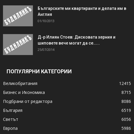
Българските ми квартиранти и делата им в
Англия
01/10/2013
Д-р Илиян Стоев: Дисковата херния и
шиповете вече могат да се…...
25/07/2014
ПОПУЛЯРНИ КАТЕГОРИИ
Великобритания
12415
Бизнес и Икономика
8715
Подбрани от редактора
8086
България
6519
Светът
6056
Европа
5986