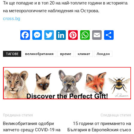
Тя ще попадне и в топ 20 на най-топлите години в историята
на метеорологичните наблюдения на Острова.
cross.bg
Facebook
Messenger
Twitter
LinkedIn
Pinterest
WhatsApp
Email
Sha
ТАГОВЕ
великобритания
време
климат
Лондон
Предишна статия
Следваща статия
Великобритания одобри
15 години от приемането на
хапчето срещу COVID-19 на
България в Европейския съюз