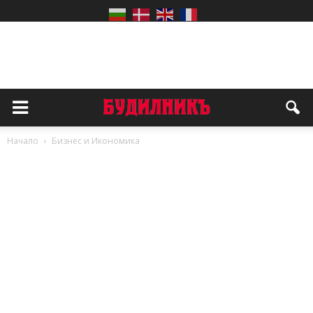
Начало
Бизнес и Икономика