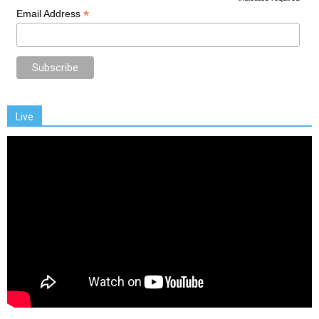
*
*
Email Address
Live