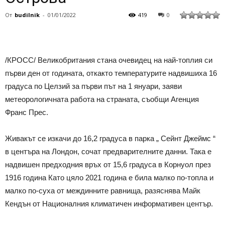
От
budilnik
-
01/01/2022
419
0
/КРОСС/ Великобритания стана очевидец на най-топлия си
първи ден от годината, откакто температурите надвишиха 16
градуса по Целзий за първи път на 1 януари, заяви
метеорологичната работа на страната, съобщи Агенция
Франс Прес.
Живакът се изкачи до 16,2 градуса в парка „ Сейнт Джеймс “
в центъра на Лондон, сочат предварителните данни. Така е
надвишен предходния връх от 15,6 градуса в Корнуол през
1916 година Като цяло 2021 година е била малко по-топла и
малко по-суха от междинните равнища, разяснява Майк
Кендън от Националния климатичен информативен център.