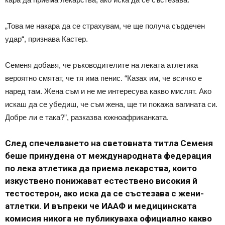
„Това ме накара да се страхувам, че ще получа сърдечен
удар“, признава Кастер.
Семеня добавя, че ръководителите на леката атлетика
вероятно смятат, че тя има пенис. “Казах им, че всичко е
наред там. Жена съм и не ме интересува какво мислят. Ако
искаш да се убедиш, че съм жена, ще ти покажа вагината си.
Добре ли е така?”, разказва южноафриканката.
След спечелването на световната титла Семеня
беше принудена от международната федерация
по лека атлетика да приема лекарства, които
изкуствено понижават естествено високия й
тестостерон, ако иска да се състезава с жени-
атлетки. И въпреки че ИААФ и медицинската
комисия никога не публикуваха официално какво