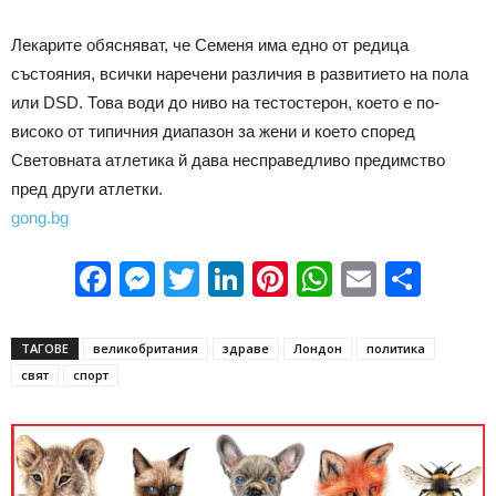
Лекарите обясняват, че Семеня има едно от редица
състояния, всички наречени различия в развитието на пола
или DSD. Това води до ниво на тестостерон, което е по-
високо от типичния диапазон за жени и което според
Световната атлетика й дава несправедливо предимство
пред други атлетки.
gong.bg
Facebook
Messenger
Twitter
LinkedIn
Pinterest
WhatsApp
Email
Sha
ТАГОВЕ
великобритания
здраве
Лондон
политика
свят
спорт