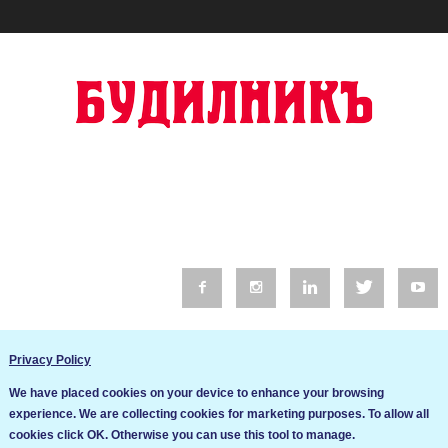
© 2016 Будилник. Всички права запазени.
Privacy Policy
Уебсайт изработка от Go Live UK
We have placed cookies on your device to enhance your browsing
Общи условия
experience. We are collecting cookies for marketing purposes. To allow all
Ние използваме бисквитки за да подобрим услугите си. Ако
cookies click OK. Otherwise you can use this tool to manage.
продължите да посещавате този сайт, ние приемаме, че се