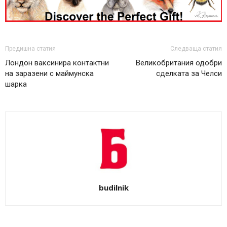
Предишна статия
Следваща статия
Лондон ваксинира контактни
Великобритания одобри
на заразени с маймунска
сделката за Челси
шарка
budilnik