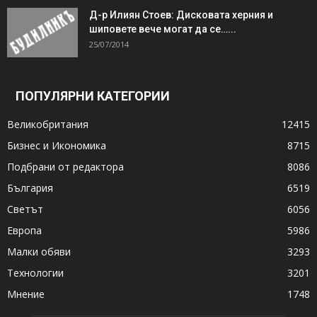
Д-р Илиян Стоев: Дисковата херния и
шиповете вече могат да се…...
25/07/2014
ПОПУЛЯРНИ КАТЕГОРИИ
Великобритания
12415
Бизнес и Икономика
8715
Подбрани от редактора
8086
България
6519
Светът
6056
Европа
5986
Малки обяви
3293
Технологии
3201
Мнение
1748