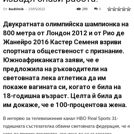
От
budilnik
-
25/05/2022
299
0
Двукратната олимпийска шампионка на
800 метра от Лондон 2012 и от Рио де
Жанейро 2016 Кастер Семеня взриви
спортната общественост с признание.
Южноафриканката заяви, че е
предложила на ръководители на
световната лека атлетика да им
покаже вагината си, когато е била на
18-годишна възраст. Целта й била да
им докаже, че е 100-процентова жена.
В интервю за телевизионния канал HBO Real Sports 31-
годишната състезателка обвини световната федерация, че я
кара да приема лекарства, ако иска да се състезава.