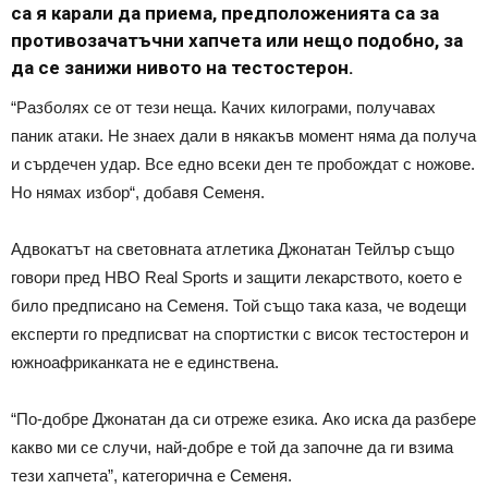
са я карали да приема, предположенията са за
противозачатъчни хапчета или нещо подобно, за
да се занижи нивото на тестостерон.
“Разболях се от тези неща. Качих килограми, получавах
паник атаки. Не знаех дали в някакъв момент няма да получа
и сърдечен удар. Все едно всеки ден те пробождат с ножове.
Но нямах избор“, добавя Семеня.
Адвокатът на световната атлетика Джонатан Тейлър също
говори пред HBO Real Sports и защити лекарството, което е
било предписано на Семеня. Той също така каза, че водещи
експерти го предписват на спортистки с висок тестостерон и
южноафриканката не е единствена.
“По-добре Джонатан да си отреже езика. Ако иска да разбере
какво ми се случи, най-добре е той да започне да ги взима
тези хапчета”, категорична е Семеня.