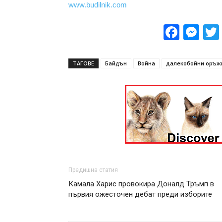
www.budilnik.com
Face
Me
ТАГОВЕ
Байдън
Война
далекобойни оръж
Предишна статия
Камала Харис провокира Доналд Тръмп в
първия ожесточен дебат преди изборите