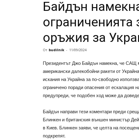
Байдън намекна
ограниченията 
оръжия за Укра
От
budilnik
-
11/09/2024
Президентът Джо Байдън намекна, че САЩ м
американски далекобойни ракети от Украйна
искания на Украйна за по-свободно използва
ограничено поради опасения от ескалация 
предупреди, че подобен ход може да доведе
Байдън направи тези коментари преди срещ
Блинкен и британския външен министър Дей
в Киев. Блинкен заяви, че целта на посещен
подкрепят.