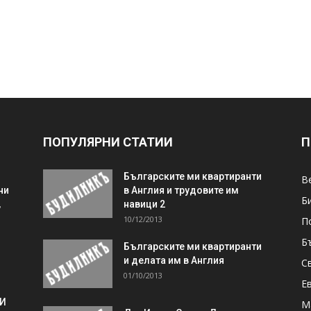
ПОПУЛЯРНИ СТАТИИ
П
Българските ми квартиранти
В
ни
в Англия и трудовите им
Б
,
навици 2
10/12/2013
П
Б
Българските ми квартиранти
и делата им в Англия
С
01/10/2013
Е
 И
М