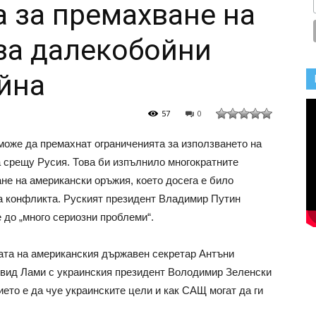
 за премахване на
за далекобойни
йна
57
0
оже да премахнат ограниченията за използването на
 срещу Русия. Това би изпълнило многократните
не на американски оръжия, което досега е било
на конфликта. Руският президент Владимир Путин
 до „много сериозни проблеми“.
ата на американския държавен секретар Антъни
вид Лами с украинския президент Володимир Зеленски
ието е да чуе украинските цели и как САЩ могат да ги