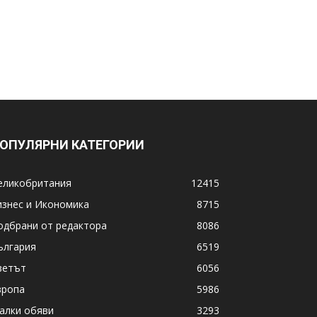
ОПУЛЯРНИ КАТЕГОРИИ
еликобритания
12415
изнес и Икономика
8715
одбрани от редактора
8086
ългария
6519
ветът
6056
вропа
5986
алки обяви
3293