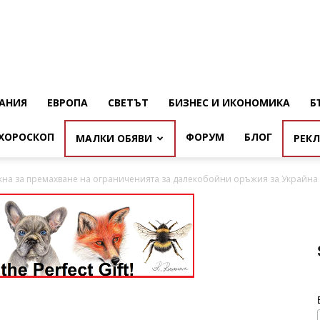
АНИЯ
ЕВРОПА
СВЕТЪТ
БИЗНЕС И ИКОНОМИКА
Б
ХОРОСКОП
ФОРУМ
БЛОГ
МАЛКИ ОБЯВИ
РЕК
на за премахване на ограниченията за далекобойни оръжия за Украйна