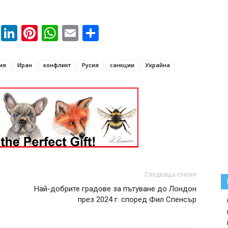
book
ssenger
Twitter
LinkedIn
Pinterest
WhatsApp
Email
Share
ия
Иран
конфликт
Русия
санкции
Украйна
Следваща статия
Най-добрите градове за пътуване до Лондон
през 2024 г. според Фил Спенсър