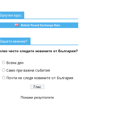
Валутен курс
British Pound Exchange Rate
Вашето мнение?
олко често следите новините от България?
Всеки ден
Само при важни събития
Почти не следя новините от България
Покажи резултатите