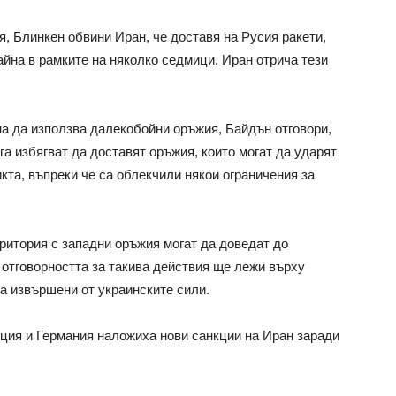
, Блинкен обвини Иран, че доставя на Русия ракети,
айна в рамките на няколко седмици. Иран отрича тези
а да използва далекобойни оръжия, Байдън отговори,
а избягват да доставят оръжия, които могат да ударят
кта, въпреки че са облекчили някои ограничения за
еритория с западни оръжия могат да доведат до
 отговорността за такива действия ще лежи върху
са извършени от украинските сили.
ия и Германия наложиха нови санкции на Иран заради