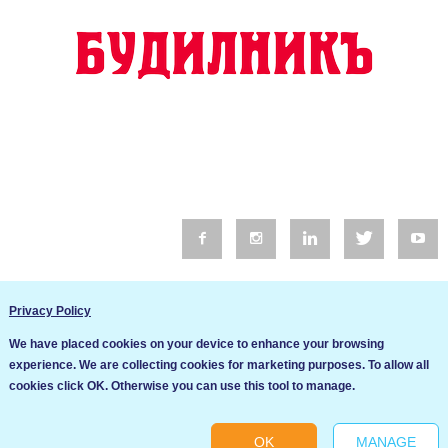
© 2016 Будилник. Всички права запазени.
Privacy Policy
Уебсайт изработка от Go Live UK
We have placed cookies on your device to enhance your browsing
Общи условия
experience. We are collecting cookies for marketing purposes. To allow all
Ние използваме бисквитки за да подобрим услугите си. Ако
cookies click OK. Otherwise you can use this tool to manage.
продължите да посещавате този сайт, ние приемаме, че се
Политика за сигурност и поверителност
съгласявате с използването им.
OK
MANAGE
Ok