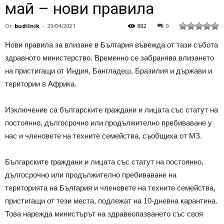
май – нови правила
От
budilnik
-
29/04/2021
882
0
Нови правила за влизане в България въвежда от тази събота
здравното министерство. Временно се забранява влизането
на пристигащи от Индия, Бангладеш, Бразилия и държави и
територии в Африка.
Изключение са българските граждани и лицата със статут на
постоянно, дългосрочно или продължително пребиваване у
нас и членовете на техните семейства, съобщиха от МЗ.
Българските граждани и лицата със статут на постоянно,
дългосрочно или продължително пребиваване на
територията на България и членовете на техните семейства,
пристигащи от тези места, подлежат на 10-дневна карантина.
Това нарежда министърът на здравеопазването със своя