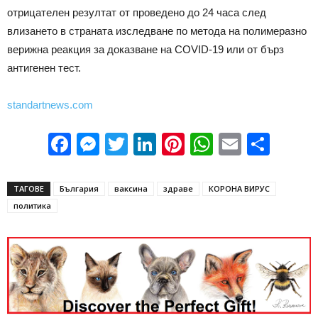
отрицателен резултат от проведено до 24 часа след
влизането в страната изследване по метода на полимеразно
верижна реакция за доказване на COVID-19 или от бърз
антигенен тест.
standartnews.com
Facebook
Messenger
Twitter
LinkedIn
Pinterest
WhatsApp
Email
Sha
ТАГОВЕ
България
ваксина
здраве
КОРОНА ВИРУС
политика