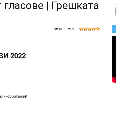
 гласове | Грешката
88
0
ЗИ 2022
Великобритания/