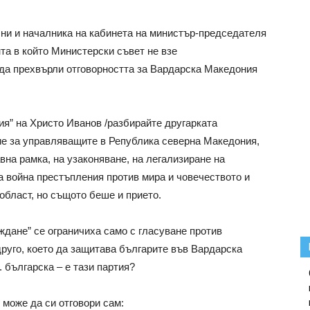
а ни и началника на кабинета на министър-председателя
та в който Министерски съвет не взе
 да прехвърли отговорността за Вардарска Македония
ия” на Христо Иванов /разбирайте другарката
е за управляващите в Република северна Македония,
авна рамка, на узаконяване, на легализиране на
а война престъпления против мира и човечеството и
област, но същото беше и прието.
дане” се ограничиха само с гласуване против
руго, което да защитава българите във Вардарска
. българска – е тази партия?
 може да си отговори сам: