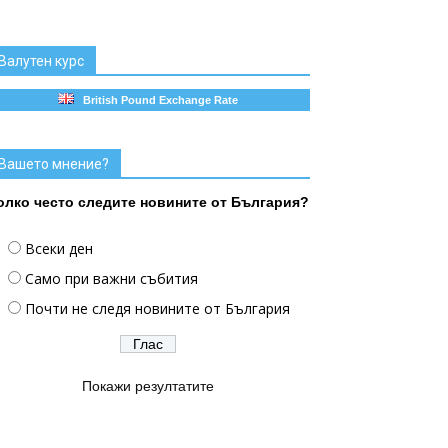
Валутен курс
British Pound Exchange Rate
Вашето мнение?
олко често следите новините от България?
Всеки ден
Само при важни събития
Почти не следя новините от България
Покажи резултатите