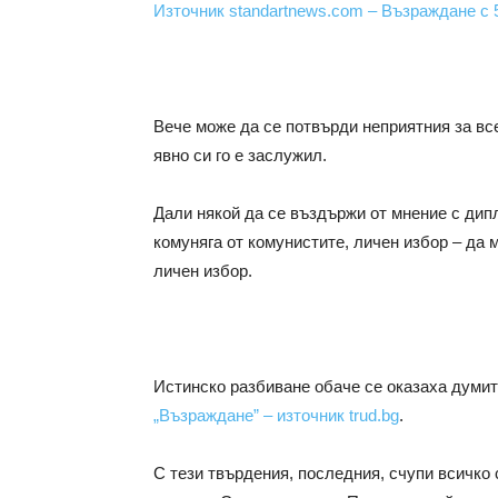
Източник standartnews.com – Възраждане с 
Вече може да се потвърди неприятния за все
явно си го е заслужил.
Дали някой да се въздържи от мнение с дип
комуняга от комунистите, личен избор – да
личен избор.
Истинско разбиване обаче се оказаха думит
„Възраждане” – източник trud.bg
.
С тези твърдения, последния, счупи всичко