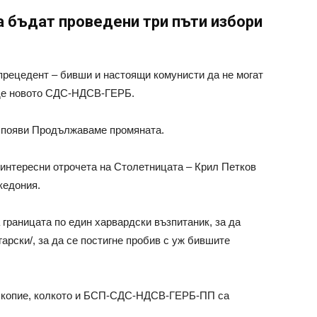
а бъдат проведени три пъти избори
 прецедент – бивши и настоящи комунисти да не могат
ъде новото СДС-НДСВ-ГЕРБ.
се появи Продължаваме промяната.
интересни отрочета на Столетницата – Крил Петков
кедония.
 границата по един харвардски възпитаник, за да
лгарски/, за да се постигне пробив с уж бившите
Скопие, колкото и БСП-СДС-НДСВ-ГЕРБ-ПП са