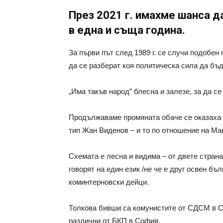
През 2021 г. имахме шанса д
в една и съща година.
За първи път след 1989 г. се случи подобен
да се разберат коя политическа сила да б
„Има такъв народ” блесна и залезе, за да 
Продължаваме промяната обаче се оказаха 
тип Жан Виденов – и то по отношение на Ма
Схемата е лесна и видима – от двете страна
говорят на един език /не че е друг освен бъ
коминтерновски дейци.
Толкова бивши са комунистите от СДСМ в 
различни от БКП в София.