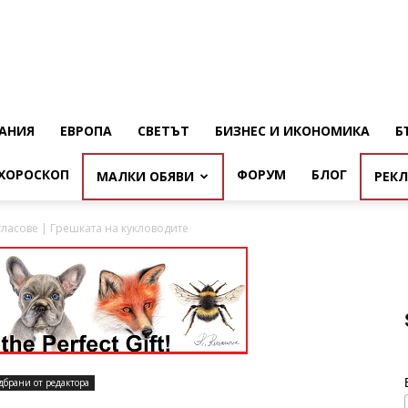
АНИЯ
ЕВРОПА
СВЕТЪТ
БИЗНЕС И ИКОНОМИКА
Б
ХОРОСКОП
ФОРУМ
БЛОГ
МАЛКИ ОБЯВИ
РЕК
гласове | Грешката на кукловодите
дбрани от редактора