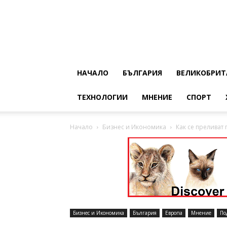
НАЧАЛО
БЪЛГАРИЯ
ВЕЛИКОБРИТ
ТЕХНОЛОГИИ
МНЕНИЕ
СПОРТ
Начало
Бизнес и Икономика
Как се преливат 
Бизнес и Икономика
България
Европа
Мнение
По