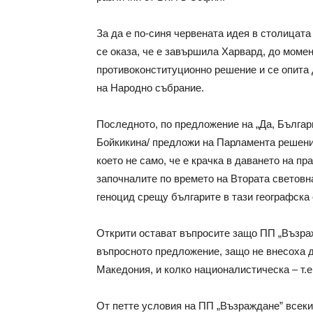
За да е по-синя червената идея в столицат
се оказа, че е завършила Харвард, до момен
противоконституционно решение и се опита
на Народно събрание.
Последното, по предложение на „Да, Българ
Бойкикина/ предложи на Парламента решени
което не само, че е крачка в даването на пр
започналите по времето на Втората световн
геноцид срещу българите в тази географска 
Открити остават въпросите защо ПП „Възраж
въпросното предложение, защо не внесоха д
Македония, и колко националистическа – т.е
От петте условия на ПП „Възраждане” всеки