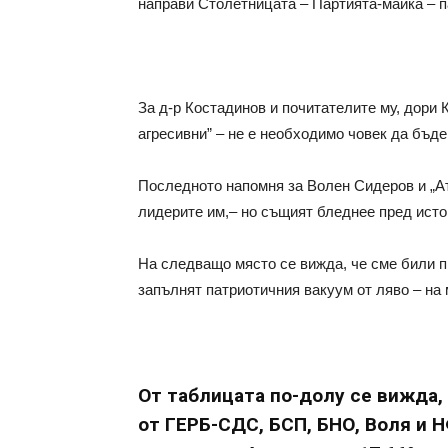
направи Столетницата – Партията-майка – п
За д-р Костадинов и почитателите му, дори К
агресивни” – не е необходимо човек да бъде 
Последното напомня за Волен Сидеров и „Ата
лидерите им,– но същият бледнее пред исто
На следващо място се вижда, че сме били п
запълнят патриотичния вакуум от ляво – на
От таблицата по-долу се вижда, 
от ГЕРБ-СДС, БСП, БНО, Воля и 