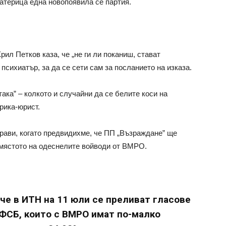
атерица една новопоявила се партия.
рил Петков каза, че „не ги ли поканиш, стават
психиатър, за да се сети сам за посланието на изказа.
ка” – колкото и случайни да се белите коси на
рика-юрист.
рави, когато предвидихме, че ПП „Възраждане” ще
 мястото на одеснелите войводи от ВМРО.
че в ИТН на 11 юли се преливат гласове
НФСБ, които с ВМРО имат по-малко