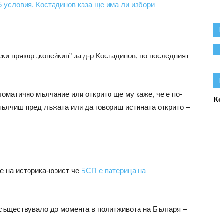
5 условия. Костадинов каза ще има ли избори
ки прякор „копейкин” за д-р Костадинов, но последният
ломатично мълчание или открито ще му каже, че е по-
К
 мълчиш пред лъжата или да говориш истината открито –
е на историка-юрист че
БСП е патерица на
 съществувало до момента в политживота на Българя –