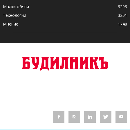
Малки обяви
3293
Технологии
3201
Мнение
1748