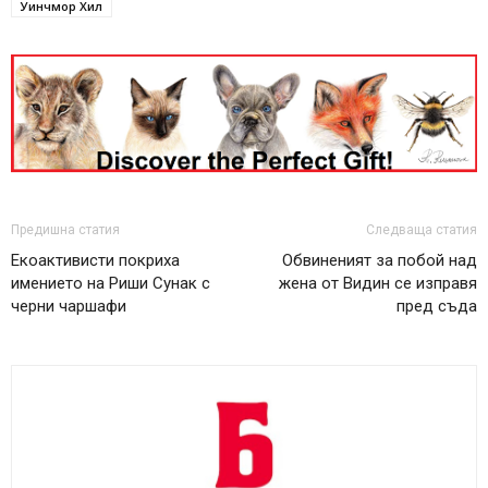
Уинчмор Хил
Предишна статия
Следваща статия
Екоактивисти покриха
Oбвиненият за побой над
имението на Риши Сунак с
жена от Видин се изправя
черни чаршафи
пред съда