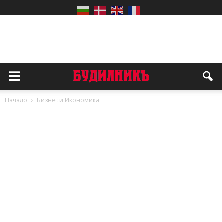
Начало
Бизнес и Икономика