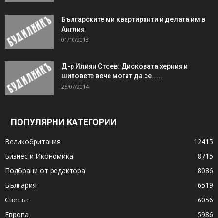
Българските ми квартиранти и делата им в
Англия
01/10/2013
Д-р Илиян Стоев: Дисковата херния и
шиповете вече могат да се…...
25/07/2014
ПОПУЛЯРНИ КАТЕГОРИИ
Великобритания
12415
Бизнес и Икономика
8715
Подбрани от редактора
8086
България
6519
Светът
6056
Европа
5986