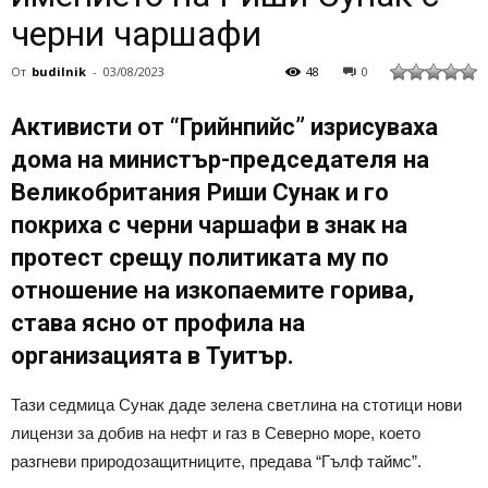
черни чаршафи
От
budilnik
-
03/08/2023
48
0
Активисти от “Грийнпийс” изрисуваха
дома на министър-председателя на
Великобритания Риши Сунак и го
покриха с черни чаршафи в знак на
протест срещу политиката му по
отношение на изкопаемите горива,
става ясно от профила на
организацията в Туитър.
Тази седмица Сунак даде зелена светлина на стотици нови
лицензи за добив на нефт и газ в Северно море, което
разгневи природозащитниците, предава “Гълф таймс”.