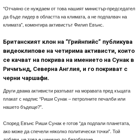
“Отчаяно се нуждаем от това нашият министър-председател
да бъде лидер в областта на климата, а не подпалвач на
климата”, коментира активистът Филип Евънс.
Британският клон на “Грийнпийс” публикува
видеоклипове на четирима активисти, които
се качват на покрива на имението на Сунак в
Ричмънд, Северна Англия, и го покриват с
черни чаршафи.
Други двама активисти разпъват на моравата пред къщата
плакат с надпис “Риши Сунак – петролните печалби или
нашето бъдеще?”.
Според Евънс Риши Сунак е готов “да подпали планетата,
ако може да спечели няколко политически точки”. Той
добави, че това е цинично до безобразие.