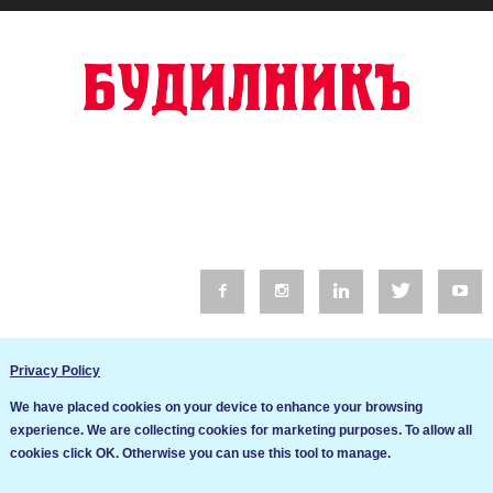
© 2016 Будилник. Всички права запазени.
Privacy Policy
Уебсайт изработка от Go Live UK
We have placed cookies on your device to enhance your browsing
Общи условия
experience. We are collecting cookies for marketing purposes. To allow all
Ние използваме бисквитки за да подобрим услугите си. Ако
cookies click OK. Otherwise you can use this tool to manage.
продължите да посещавате този сайт, ние приемаме, че се
Политика за сигурност и поверителност
съгласявате с използването им.