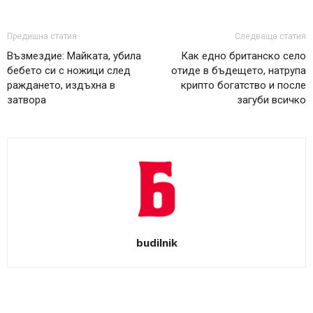
Предишна статия
Следваща статия
Възмездие: Майката, убила
Как едно британско село
бебето си с ножици след
отиде в бъдещето, натрупа
раждането, издъхна в
крипто богатство и после
затвора
загуби всичко
budilnik