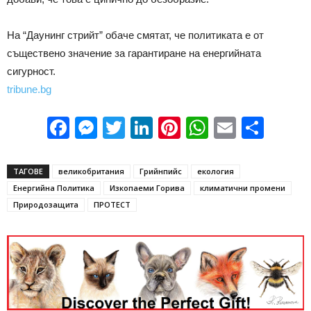
На “Даунинг стрийт” обаче смятат, че политиката е от
съществено значение за гарантиране на енергийната
сигурност.
tribune.bg
Facebook
Messenger
Twitter
LinkedIn
Pinterest
WhatsApp
Email
Sha
ТАГОВЕ
великобритания
Грийнпийс
екология
Енергийна Политика
Изкопаеми Горива
климатични промени
Природозащита
ПРОТЕСТ