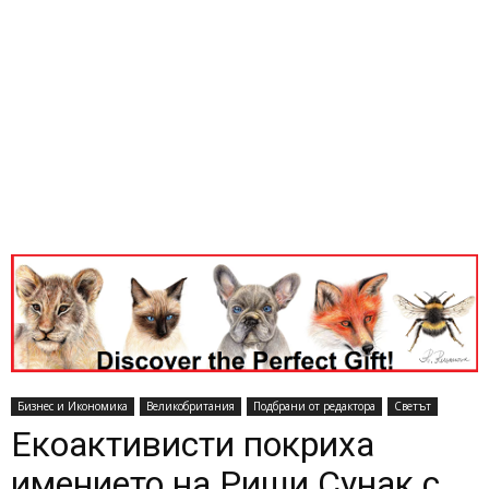
Бизнес и Икономика
Великобритания
Подбрани от редактора
Светът
Екоактивисти покриха
имението на Риши Сунак с