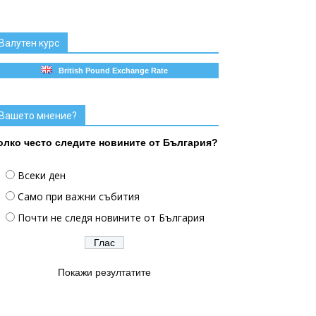
Валутен курс
British Pound Exchange Rate
Вашето мнение?
олко често следите новините от България?
Всеки ден
Само при важни събития
Почти не следя новините от България
Покажи резултатите