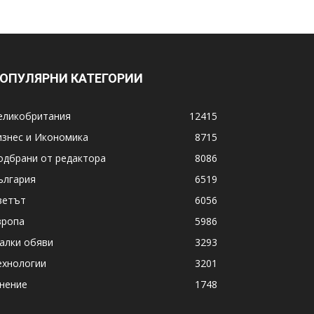
ОПУЛЯРНИ КАТЕГОРИИ
еликобритания
12415
изнес и Икономика
8715
одбрани от редактора
8086
ългария
6519
ветът
6056
вропа
5986
алки обяви
3293
ехнологии
3201
нение
1748