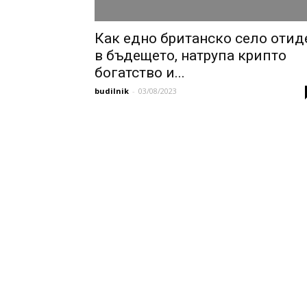
Как едно британско село отид
в бъдещето, натрупа крипто
богатство и...
budilnik
-
03/08/2023