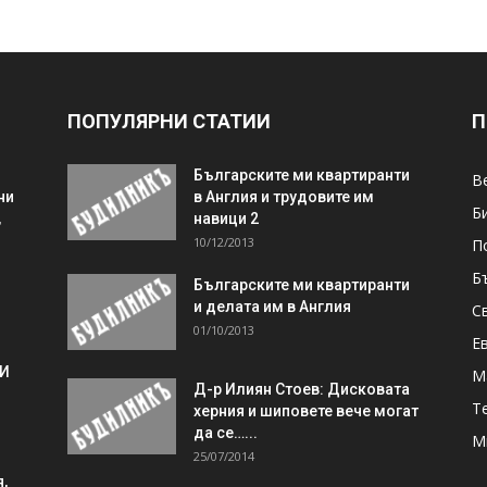
ПОПУЛЯРНИ СТАТИИ
П
Българските ми квартиранти
В
ни
в Англия и трудовите им
Б
,
навици 2
10/12/2013
П
Б
Българските ми квартиранти
и делата им в Англия
С
01/10/2013
Е
 И
М
Д-р Илиян Стоев: Дисковата
Т
херния и шиповете вече могат
да се…...
М
25/07/2014
,