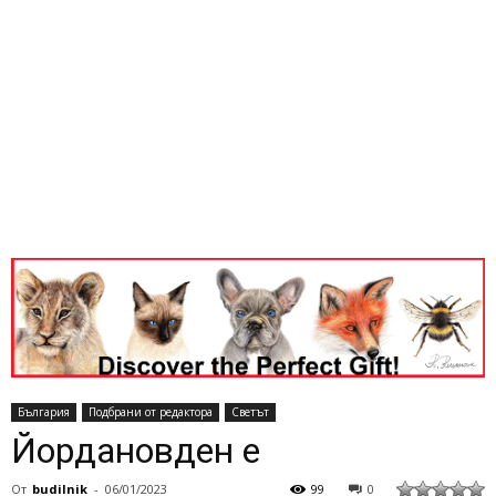
България
Подбрани от редактора
Светът
Йордановден е
От
budilnik
-
06/01/2023
99
0