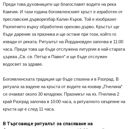
Преди това духовниците ще благославят водите на река
Камчия. И тази година богоявленският кръст е изработен от
преславския дърворезбар Калин Къров. Той е изобразил
Разпятието върху обработено орехово дърво. Кръстът ще
бъде дарение за празника и ще остане при този, който го
извади от реката. Ритуалът на Йордановден започва в 11:00
часа. Преди това ще бъде отслужена литургия в най-старата
църква „Св. св. Петър и Павел“ и ще бъде отслужен
водосвет за здраве.
Богоявленската традиция ще бъде спазена и в Разград. В
ритуала за вадене на кръста от водите на язовир „Пчелина“
се очакват около 30 младежи. Празникът на яз. Пчелина 2
край Разград започва в 10:00 часа, а ритуалното хвърляне на
кръста ще е след 11 часа.
В Търговище ритуалът за спасяване на