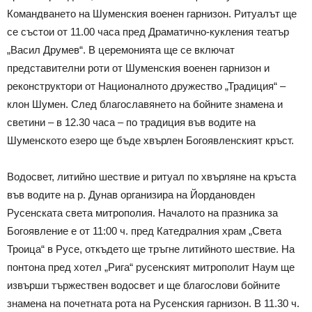
Командването на Шуменския военен гарнизон. Ритуалът ще
се състои от 11.00 часа пред Драматично-кукления театър
„Васил Друмев“. В церемонията ще се включат
представителни роти от Шуменския военен гарнизон и
реконструктори от Националното дружество „Традиция“ –
клон Шумен. След благославянето на бойните знамена и
светини – в 12.30 часа – по традиция във водите на
Шуменското езеро ще бъде хвърлен Богоявленският кръст.
Водосвет, литийно шествие и ритуал по хвърляне на кръста
във водите на р. Дунав организира на Йордановден
Русенската света митрополия. Началото на празника за
Богоявление е от 11:00 ч. пред Катедралния храм „Света
Троица“ в Русе, откъдето ще тръгне литийното шествие. На
понтона пред хотел „Рига“ русенският митрополит Наум ще
извърши тържествен водосвет и ще благослови бойните
знамена на почетната рота на Русенския гарнизон. В 11.30 ч.