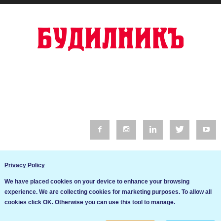
© 2016 Будилник. Всички права запазени.
Privacy Policy
Уебсайт изработка от Go Live UK
We have placed cookies on your device to enhance your browsing
Общи условия
experience. We are collecting cookies for marketing purposes. To allow all
Ние използваме бисквитки за да подобрим услугите си. Ако
cookies click OK. Otherwise you can use this tool to manage.
продължите да посещавате този сайт, ние приемаме, че се
Политика за сигурност и поверителност
съгласявате с използването им.