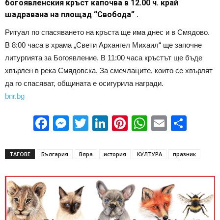
богоявленския кръст капочва в 12.00 ч. край
шадравана на площад “Свобода” .
Ритуал по спасяването на кръста ще има днес и в Смядово.
В 8:00 часа в храма „Свети Архангел Михаил“ ще започне
литургията за Богоявление. В 11:00 часа кръстът ще бъде
хвърлен в река Смядовска. За смечлаците, които се хвърлят
да го спасяват, общината е осигурила награди.
bnr.bg
Facebook
Messenger
Twitter
LinkedIn
Pinterest
WhatsApp
Email
Sha
ТАГОВЕ
България
Вяра
история
КУЛТУРА
празник