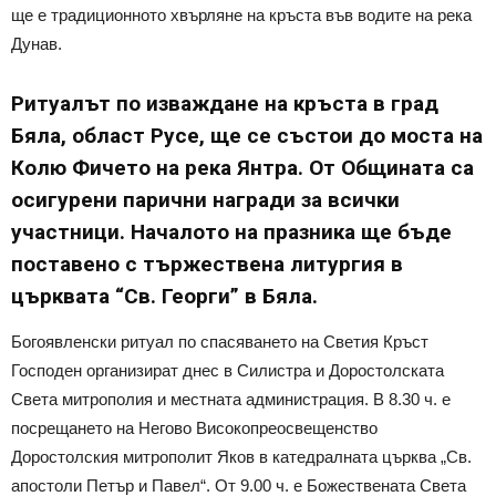
ще е традиционното хвърляне на кръста във водите на река
Дунав.
Ритуалът по изваждане на кръста в град
Бяла, област Русе, ще се състои до моста на
Колю Фичето на река Янтра. От Общината са
осигурени парични награди за всички
участници. Началото на празника ще бъде
поставено с тържествена литургия в
църквата “Св. Георги” в Бяла.
Богоявленски ритуал по спасяването на Светия Кръст
Господен организират днес в Силистра и Доростолската
Света митрополия и местната администрация. В 8.30 ч. е
посрещането на Негово Високопреосвещенство
Доростолския митрополит Яков в катедралната църква „Св.
апостоли Петър и Павел“. От 9.00 ч. е Божествената Света