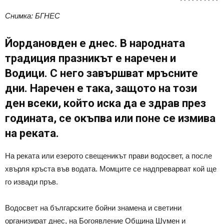
Снимка: БГНЕС
Йордановден е днес. В народната
традиция празникът е наречен и
Водици. С него завършват мръсните
дни. Наречен е така, защото на този
ден всеки, който иска да е здрав през
годината, се окъпва или поне се измива
на реката.
На реката или езерото свещеникът прави водосвет, а после
хвърля кръста във водата. Момците се надпреварват кой ще
го извади пръв.
Водосвет на българските бойни знамена и светини
организират днес, на Богоявление Община Шумен и