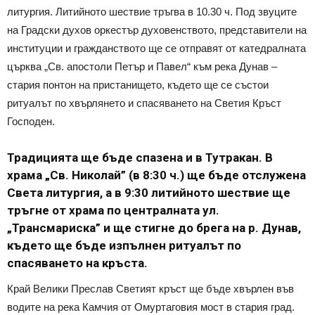
литургия. Литийното шествие тръгва в 10.30 ч. Под звуците
на Градски духов оркестър духовенството, представители на
институции и гражданството ще се отправят от катедралната
църква „Св. апостоли Петър и Павел“ към река Дунав –
стария понтон на пристанището, където ще се състои
ритуалът по хвърлянето и спасяването на Светия Кръст
Господен.
Традицията ще бъде спазена и в Тутракан. В
храма „Св. Николай” (в 8:30 ч.) ще бъде отслужена
Света литургия, а в 9:30 литийното шествие ще
тръгне от храма по централната ул.
„Трансмариска” и ще стигне до брега на р. Дунав,
където ще бъде изпълнен ритуалът по
спасяването на кръста.
Край Велики Преслав Светият кръст ще бъде хвърлен във
водите на река Камчия от Омуртаговия мост в стария град.