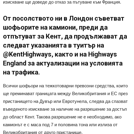
изискване ще доведе до отказ за пътуване към Франция.
От посолството ни в Лондон съветват
шофьорите на камиони, преди да
отпътуват за Кент, да продължават да
следват указанията в туитър на
@KentHighways, както и на Highways
England за актуализации на условията
на трафика.
Всички шофьори на тежкотоварни превозни средства, които
ще преминават границата между Великобритания и ЕС през
пристанището на Дувър или Евротунела, следва да спазват
въведеното изискване за наличие на разрешение за достъп
до област Кент. Такова разрешение не е необходимо, ако
камионът е с маса под 7 и половина тона или излиза от
Великобритания от друго пристанище.