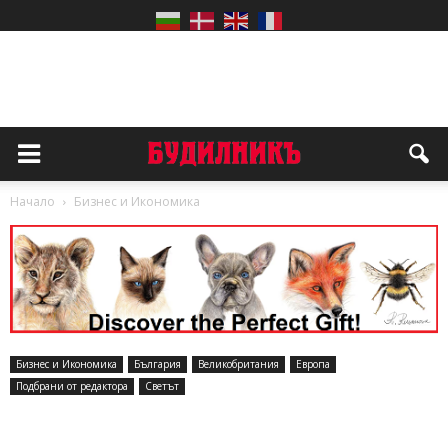
Начало
Бизнес и Икономика
Бизнес и Икономика
България
Великобритания
Европа
Подбрани от редактора
Светът