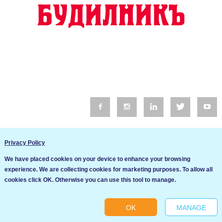
© 2016 Будилник. Всички права запазени.
Privacy Policy
Уебсайт изработка от Go Live UK
We have placed cookies on your device to enhance your browsing
Общи условия
experience. We are collecting cookies for marketing purposes. To allow all
Ние използваме бисквитки за да подобрим услугите си. Ако
cookies click OK. Otherwise you can use this tool to manage.
продължите да посещавате този сайт, ние приемаме, че се
Политика за сигурност и поверителност
съгласявате с използването им.
OK
MANAGE
Ok
Cookie settings