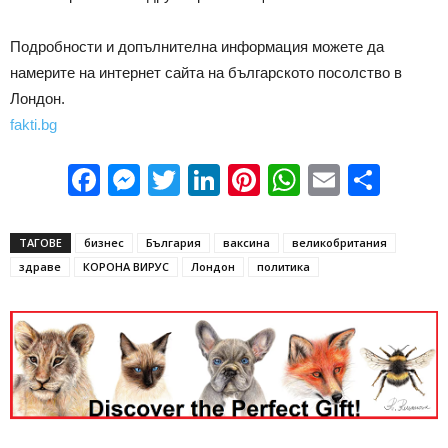
Подробности и допълнителна информация можете да
намерите на интернет сайта на българското посолство в
Лондон.
fakti.bg
Facebook
Messenger
Twitter
LinkedIn
Pinterest
WhatsApp
Email
Sha
ТАГОВЕ
бизнес
България
ваксина
великобритания
здраве
КОРОНА ВИРУС
Лондон
политика