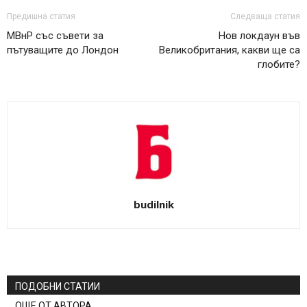
Предишна статия
Следваща статия
МВнР със съвети за
Нов локдаун във
пътуващите до Лондон
Великобритания, какви ще са
глобите?
budilnik
ПОДОБНИ СТАТИИ
ОЩЕ ОТ АВТОРА