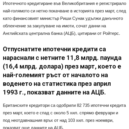
Ипотечното кредитиране във Великобритания е регистрирало
най-голямото си нетно покачване в историята през март, след
като финансовият министър Риши Сунак удължи данъчното
облекчение за закупуване на имоти, сочат данни на
Английската централна банка (АЦБ), цитирани от Ройтерс.
Отпуснатите ипотечни кредити са
нараснали с нетните 11,8 млрд. паунда
(16,4 млрд. долара) през март, което е
най-големият ръст от началото на
воденето на статистика през април
1993 г., показват данните на АЦБ.
Британските кредитори са одобрили 82 735 ипотечни кредита
през март, което е спад с около 5 хил. спрямо февруари и
под неотдавнашния връх от над 103 хил. през ноември,
показват още данните на АЦБ.