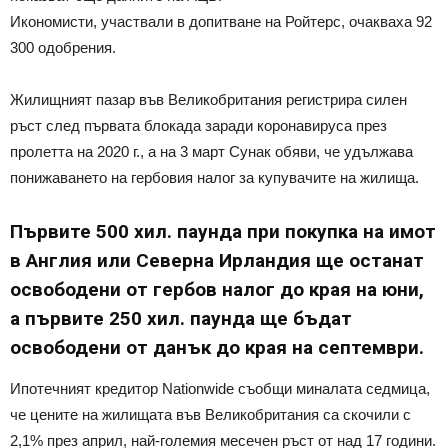
Икономисти, участвали в допитване на Ройтерс, очакваха 92
300 одобрения.
Жилищният пазар във Великобритания регистрира силен
ръст след първата блокада заради коронавируса през
пролетта на 2020 г., а на 3 март Сунак обяви, че удължава
понижаването на гербовия налог за купувачите на жилища.
Първите 500 хил. паунда при покупка на имот
в Англия или Северна Ирландия ще останат
освободени от гербов налог до края на юни,
а първите 250 хил. паунда ще бъдат
освободени от данък до края на септември.
Ипотечният кредитор Nationwide съобщи миналата седмица,
че цените на жилищата във Великобритания са скочили с
2,1% през април, най-големия месечен ръст от над 17 години.