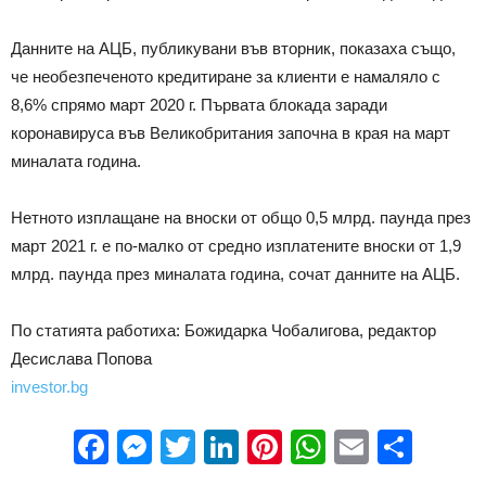
Данните на АЦБ, публикувани във вторник, показаха също,
че необезпеченото кредитиране за клиенти е намаляло с
8,6% спрямо март 2020 г. Първата блокада заради
коронавируса във Великобритания започна в края на март
миналата година.
Нетното изплащане на вноски от общо 0,5 млрд. паунда през
март 2021 г. е по-малко от средно изплатените вноски от 1,9
млрд. паунда през миналата година, сочат данните на АЦБ.
По статията работиха: Божидарка Чобалигова, редактор
Десислава Попова
investor.bg
Facebook
Messenger
Twitter
LinkedIn
Pinterest
WhatsApp
Email
Sha