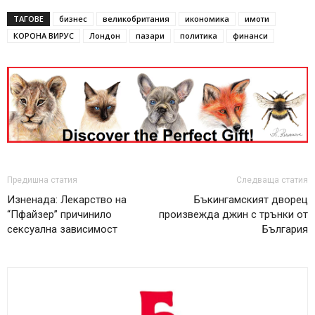
ТАГОВЕ
бизнес
великобритания
икономика
имоти
КОРОНА ВИРУС
Лондон
пазари
политика
финанси
Предишна статия
Следваща статия
Изненада: Лекарство на
Бъкингамският дворец
“Пфайзер” причинило
произвежда джин с трънки от
сексуална зависимост
България