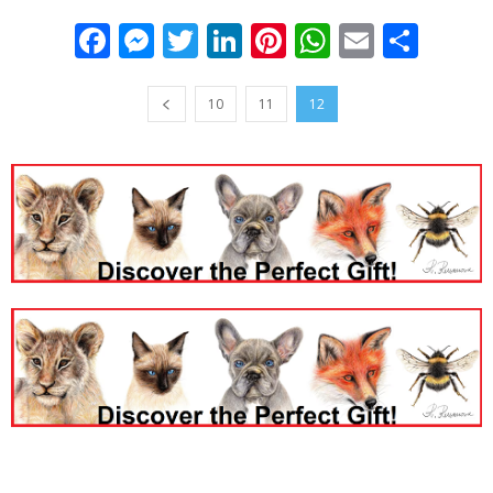
Facebook
Messenger
Twitter
LinkedIn
Pinterest
WhatsApp
Email
Sha
10
11
12