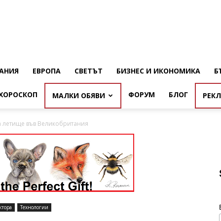
АНИЯ
ЕВРОПА
СВЕТЪТ
БИЗНЕС И ИКОНОМИКА
Б
ХОРОСКОП
ФОРУМ
БЛОГ
МАЛКИ ОБЯВИ
РЕК
а летище във Великобритания
ктора
Технологии