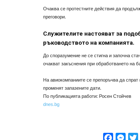
Очаква се протестните действия да продълж
преговори.
Служителите настояват за подоб
ръководството на компанията.
До споразумение не се стигна и започна ст
очакват закъснения при обработването на б
На авиокомпаниите се препоръчва да спрат 
променят запазените дати.
По публикацията работи: Росен Стойчев
dnes.bg
Face
Me