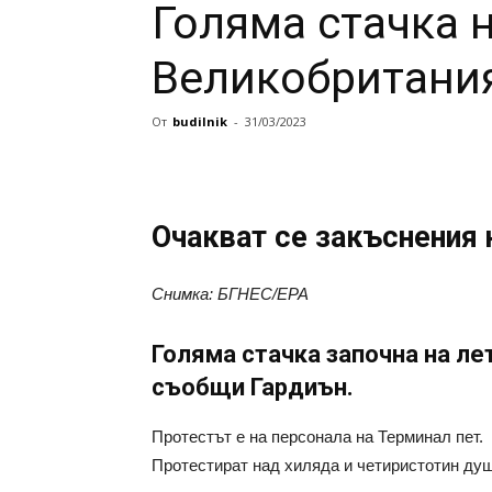
Голяма стачка 
Великобритани
От
budilnik
-
31/03/2023
Очакват се закъснения 
Снимка: БГНЕС/EPA
Голяма стачка започна на л
съобщи Гардиън.
Протестът е на персонала на Терминал пет.
Протестират над хиляда и четиристотин душ