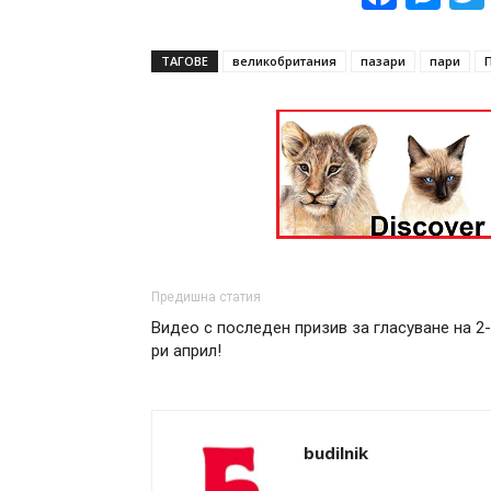
ТАГОВЕ
великобритания
пазари
пари
Предишна статия
Видео с последен призив за гласуване на 2-
ри април!
budilnik