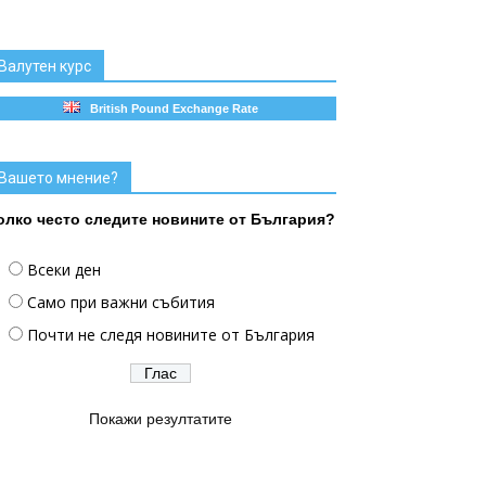
Валутен курс
British Pound Exchange Rate
Вашето мнение?
олко често следите новините от България?
Всеки ден
Само при важни събития
Почти не следя новините от България
Покажи резултатите