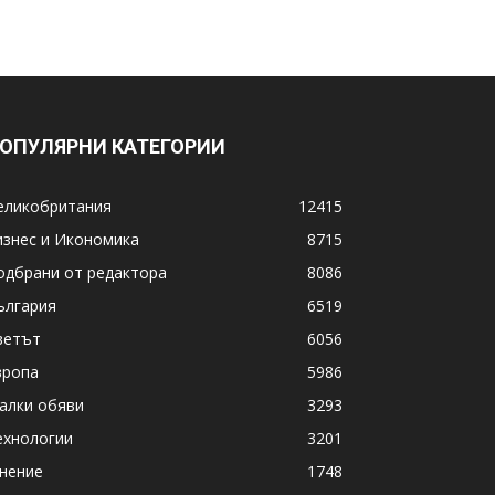
ОПУЛЯРНИ КАТЕГОРИИ
еликобритания
12415
изнес и Икономика
8715
одбрани от редактора
8086
ългария
6519
ветът
6056
вропа
5986
алки обяви
3293
ехнологии
3201
нение
1748