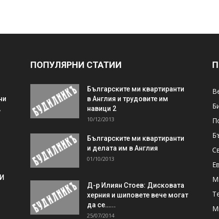
ПОПУЛЯРНИ СТАТИИ
П
Българските ми квартиранти
В
ни
в Англия и трудовите им
Б
,
навици 2
10/12/2013
П
Б
Българските ми квартиранти
и делата им в Англия
С
01/10/2013
Е
 И
М
Д-р Илиян Стоев: Дисковата
Т
херния и шиповете вече могат
да се…...
М
25/07/2014