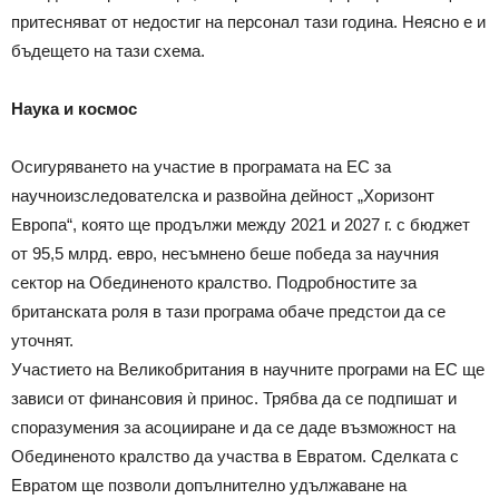
притесняват от недостиг на персонал тази година. Неясно е и
бъдещето на тази схема.
Наука и космос
Осигуряването на участие в програмата на ЕС за
научноизследователска и развойна дейност „Хоризонт
Европа“, която ще продължи между 2021 и 2027 г. с бюджет
от 95,5 млрд. евро, несъмнено беше победа за научния
сектор на Обединеното кралство. Подробностите за
британската роля в тази програма обаче предстои да се
уточнят.
Участието на Великобритания в научните програми на ЕС ще
зависи от финансовия ѝ принос. Трябва да се подпишат и
споразумения за асоцииране и да се даде възможност на
Обединеното кралство да участва в Евратом. Сделката с
Евратом ще позволи допълнително удължаване на