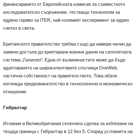
финансирането от Европейската комисия за съвместното
изследователско съоръжение, тестващо технологии за
ядрено гориво за ITER, най-големият експеримент за ядрен
синтез в света.
Британското правителство трябва също да намери начин да
замени достъпа до криптирани военни данни на сателитната
система „Галилео“. Една от възможностите може да бъде
адаптирането на широколентовите спътници OneWeb,
частична собственост на правителството. Това обаче
изглежда предизвикателство в технологично и икономическо
отношение.
Гибралтар
Испания и Великобритания сключиха сделка за избягване на
твърда граница с Гибралтар в 12 без 5. Според условията на