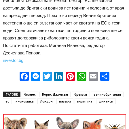
Риболовът се оказа най-тежкият сектор. ЕС ще запази
достъпа до британски води за пет години и половина от края
на преходния период. През този период Великобритания
постепенно ще си възстанови част от квотата на ЕС в тези
води. След изтичането на тези пет години и половина ще се
правят договорки за риболовните квоти всяка година.
По статията работиха: Миглена Иванова, редактор
Десислава Попова
investor.bg
Facebook
Messenger
Twitter
LinkedIn
Pinterest
WhatsApp
Email
Sha
ТАГОВЕ
бизнес
Борис Джонсън
брекзит
великобритания
ес
икономика
Лондон
пазари
политика
финанси