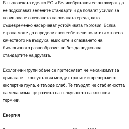
В търговската сделка ЕС и Великобритания се ангажират да
не подкопават зелените стандарти и да полагат усилия за
повишаване опазването на околната среда, като
същевременно насърчават устойчивата търговия. Всяка
страна може да определи свои собствени политики относно
качеството на въздуха, емисиите и опазването на
биологичното разнообразие, но без да подкопава
стандартите на другата.
Екологични групи обаче се притесняват, че механизмът за
прилагане – консултация между страните и препоръки от
експертна група, е твърде слаб. Те твърдят, че стабилността
на механизма ще разчита на тълкуването на ключови
термини.
Енергия