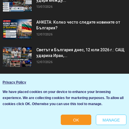
удари между...
13/07/2026
АНКЕТА: Колко често следите новините от
България?
12/07/2026
Светът и България днес, 12 юли 2026 г.: САЩ
удариха Иран,...
12/07/2026
Privacy Policy
We have placed cookies on your device to enhance your browsing
ПОПУЛЯРНИ СТАТИИ
experience. We are collecting cookies for marketing purposes. To allow all
Ние използваме бисквитки за да подобрим услугите си. Ако
cookies click OK. Otherwise you can use this tool to manage.
продължите да посещавате този сайт, ние приемаме, че се
Българските ми квартиранти в Англия и
съгласявате с използването им.
трудовите им навици 2
10/12/2013
OK
MANAGE
Ok