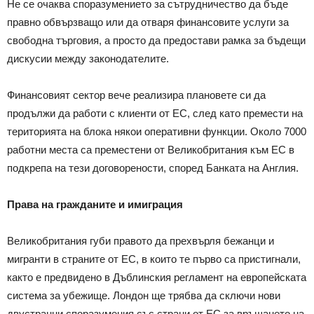
Не се очаква споразумението за сътрудничество да бъде
правно обвързващо или да отваря финансовите услуги за
свободна търговия, а просто да предостави рамка за бъдещи
дискусии между законодателите.
Финансовият сектор вече реализира плановете си да
продължи да работи с клиенти от ЕС, след като премести на
територията на блока някои оперативни функции. Около 7000
работни места са преместени от Великобритания към ЕС в
подкрепа на тези договорености, според Банката на Англия.
Права на гражданите и имиграция
Великобритания губи правото да прехвърля бежанци и
мигранти в страните от ЕС, в които те първо са пристигнали,
както е предвидено в Дъблинския регламент на европейската
система за убежище. Лондон ще трябва да сключи нови
двустранни споразумения със страни от ЕС за връщането на