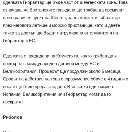
сделката Гибралтар ще бъде част от шенгенската зона. Това
означава, че британските граждани ще трябва да преминат
през граничен пункт на Шенген, за да влязат в Гибралтар
през неговото летище и морско пристанище, като и двете
точки за достъп ще бъдат патрулирани от служители на
Гибралтар и ЕС.
Сделката е предадена на Комисията, която трябва да я
превърне в международен договор между ЕС и
Великобритания. Процесът ще продължи около 6 месеца.
Срокът на действие на това споразумение обаче е 4 години и
после ще бъде преразгледано. Във всеки един момент
Испания, Великобритания или Гебралтар могат да го
прекратят.
Риболов