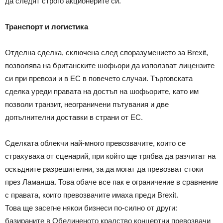
да следят строго акционерите си.
Транспорт и логистика
Отделна сделка, сключена след споразумението за Brexit,
позволява на британските шофьори да използват лицензите
си при превози и в ЕС в повечето случаи. Търговската
сделка уреди правата на достъп на шофьорите, като им
позволи транзит, неограничени пътувания и две
допълнителни доставки в страни от ЕС.
Сделката облекчи най-много превозвачите, които се
страхуваха от сценарий, при който ще трябва да разчитат на
оскъдните разрешителни, за да могат да превозват стоки
през Ламанша. Това обаче все пак е ограничение в сравнение
с правата, които превозвачите имаха преди Brexit.
Това ще засегне някои бизнеси по-силно от други:
базираните в Обединеното кралство концертни превозвачи