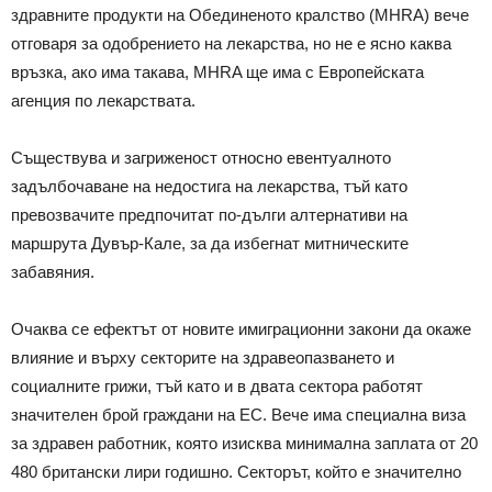
здравните продукти на Обединеното кралство (MHRA) вече
отговаря за одобрението на лекарства, но не е ясно каква
връзка, ако има такава, MHRA ще има с Европейската
агенция по лекарствата.
Съществува и загриженост относно евентуалното
задълбочаване на недостига на лекарства, тъй като
превозвачите предпочитат по-дълги алтернативи на
маршрута Дувър-Кале, за да избегнат митническите
забавяния.
Очаква се ефектът от новите имиграционни закони да окаже
влияние и върху секторите на здравеопазването и
социалните грижи, тъй като и в двата сектора работят
значителен брой граждани на ЕС. Вече има специална виза
за здравен работник, която изисква минимална заплата от 20
480 британски лири годишно. Секторът, който е значително