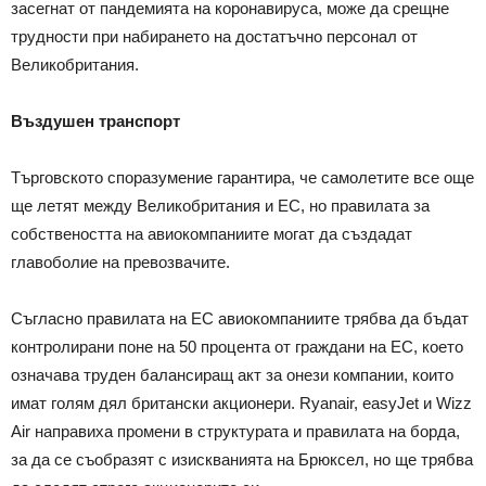
засегнат от пандемията на коронавируса, може да срещне
трудности при набирането на достатъчно персонал от
Великобритания.
Въздушен транспорт
Търговското споразумение гарантира, че самолетите все още
ще летят между Великобритания и ЕС, но правилата за
собствеността на авиокомпаниите могат да създадат
главоболие на превозвачите.
Съгласно правилата на ЕС авиокомпаниите трябва да бъдат
контролирани поне на 50 процента от граждани на ЕС, което
означава труден балансиращ акт за онези компании, които
имат голям дял британски акционери. Ryanair, easyJet и Wizz
Air направиха промени в структурата и правилата на борда,
за да се съобразят с изискванията на Брюксел, но ще трябва