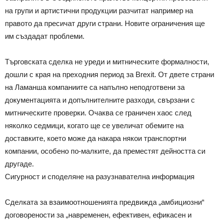
на групи и артистични продукции разчитат например на
правото да пресичат други страни. Новите ограничения ще
им създадат проблеми.
Търговската сделка не уреди и митническите формалности,
дошли с края на преходния период за Brexit. От двете страни
на Ламанша компаниите са напълно неподготвени за
документацията и допълнителните разходи, свързани с
митническите проверки. Очаква се граничен хаос след
няколко седмици, когато ще се увеличат обемите на
доставките, което може да накара някои транспортни
компании, особено по-малките, да преместят дейността си
другаде.
Сигурност и споделяне на разузнавателна информация
Сделката за взаимоотношенията предвижда „амбициозни“
договорености за „навременен, ефективен, ефикасен и