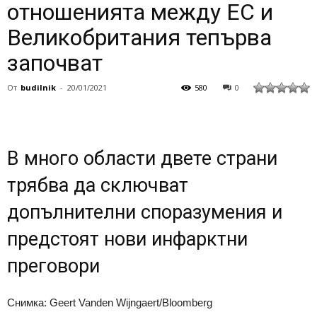
отношенията между ЕС и
Великобритания тепърва
започват
От
budilnik
-
20/01/2021
580
0
В много области двете страни
трябва да сключват
допълнителни споразумения и
предстоят нови инфарктни
преговори
Снимка: Geert Vanden Wijngaert/Bloomberg