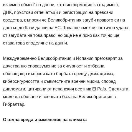
взаимен обмен“ на данни, като информация за съдимост,
ДНК, пръстови отпечатъци и регистрация на превозни
средства, въпреки че Великобритания загуби правото си на
достъп до бази данни на ЕС. Това ще смекчи частично удара
от загубата на това право, но още не е ясно как точно ще
става това споделяне на данни.
Междувременно Великобритания и Испания преговарят за
двустранно споразумение за сигурност и отбрана,
обхващащо въпроси като борбата срещу джихадизма,
киберсигурността и съвместните военни мисии, според
дипломати, цитирани от испанския вестник El País. Сделката
може да обхване и военната база на Великобритания в
Гибралтар.
Околна среда и изменение на климата