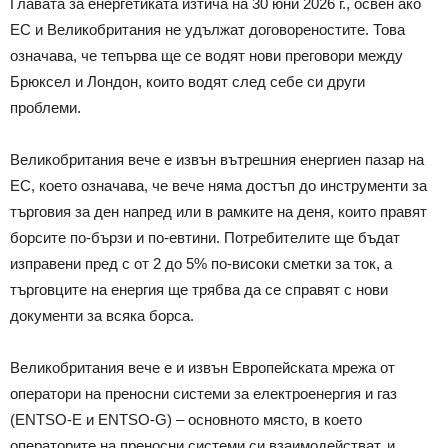
Главата за енергетиката изтича на 30 юни 2026 г., освен ако
ЕС и Великобритания не удължат договореностите. Това
означава, че тепърва ще се водят нови преговори между
Брюксел и Лондон, които водят след себе си други
проблеми.
Великобритания вече е извън вътрешния енергиен пазар на
ЕС, което означава, че вече няма достъп до инструменти за
търговия за ден напред или в рамките на деня, които правят
борсите по-бързи и по-евтини. Потребителите ще бъдат
изправени пред с от 2 до 5% по-високи сметки за ток, а
търговците на енергия ще трябва да се справят с нови
документи за всяка борса.
Великобритания вече е и извън Европейската мрежа от
оператори на преносни системи за електроенергия и газ
(ENTSO-E и ENTSO-G) – основното място, в което
операторите на преносни системи си взаимодействат, и