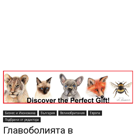
Бизнес и Икономика
България
Великобритания
Европа
Подбрани от редактора
Главоболията в