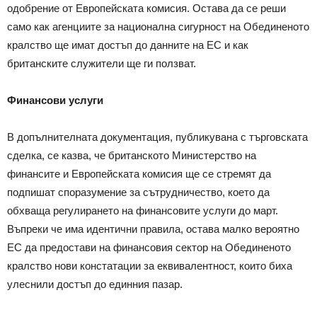
одобрение от Европейската комисия. Остава да се реши
само как агенциите за национална сигурност на Обединеното
кралство ще имат достъп до данните на ЕС и как
британските служители ще ги ползват.
Финансови услуги
В допълнителната документация, публикувана с търговската
сделка, се казва, че британското Министерство на
финансите и Европейската комисия ще се стремят да
подпишат споразумение за сътрудничество, което да
обхваща регулирането на финансовите услуги до март.
Въпреки че има идентични правила, остава малко вероятно
ЕС да предостави на финансовия сектор на Обединеното
кралство нови констатации за еквивалентност, които биха
улеснили достъп до единния пазар.