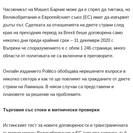
Часовникът на Мишел Барние може да е спрял да тиктака, но
Великобритания и Европейският съюз (ЕС) имат да извървят
дълъг път. Сделката за отношенията на двете страни след
края на преходния период за Brexit беше договорена само
няколко дни преди крайния срок – 31 декември 2020 г.
Въпреки че споразумението е с обем 1 246 страници, много
области от политиката не са включени в преговорите.
Онлайн изданието Politico обобщава нерешените въпроси в
няколко сектора и как те ще повлияят на гражданите от двете
страни на Ламанша. В някои случаи са представени и
плановете за решение на проблемите.
Търговия със стоки и митнически проверки
Истинският тест за новите договорености и трансграничната
търговия между Великобритания и ЕС тепърва започва, тъй