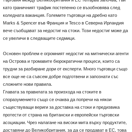
като граничният трафик постепенно се възобновява след
коледната ваканция. Големите търговци на дребно като
Marks & Spencer във Франция и Tesco в Северна Ирландия
вече съобщават за недостиг на стоки. Този недостиг може да
се увеличи в следващите седмици.
Основен проблем е огромният недостиг на митнически агенти
на Острова и тромавите бюрократични процеси, които са
трудни за разбиране дори от експерти. Много търговци също
все още не са съвсем добре подготвени и запознати със
сложните нови правила.
Главата за правилата за произхода на стоките в
споразумението също се очаква да попречи на някои
съществуващи вериги за доставка на стоки и предизвика
протести от страна на британски и европейски търговски
асоциации. Чрез налагане на високи мита върху продуктите,
доставяни до Великобритания, за да се продават в ЕС, това