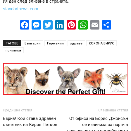
ия ден след влизане в страната.
standartnews.com
Facebook
Messenger
Twitter
LinkedIn
Pinterest
WhatsApp
Email
Sha
ТАГОВЕ
България
Германия
здраве
КОРОНА ВИРУС
политика
Предишна статия
Следваща статия
Взрив! Кой става здравен
От офиса на Борис Джонсън
съветник на Кирил Петков
се извиниха за парти в
навечерието на погребението