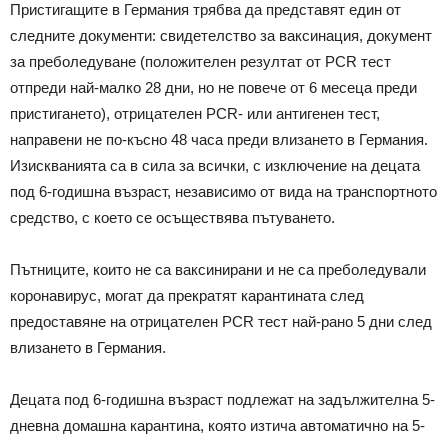
Пристигащите в Германия трябва да представят един от
следните документи: свидетелство за ваксинация, документ
за преболедуване (положителен резултат от PCR тест
отпреди най-малко 28 дни, но не повече от 6 месеца преди
пристигането), отрицателен PCR- или антигенен тест,
направени не по-късно 48 часа преди влизането в Германия.
Изискванията са в сила за всички, с изключение на децата
под 6-годишна възраст, независимо от вида на транспортното
средство, с което се осъществява пътуването.
Пътниците, които не са ваксинирани и не са преболедували
коронавирус, могат да прекратят карантината след
предоставяне на отрицателен PCR тест най-рано 5 дни след
влизането в Германия.
Децата под 6-годишна възраст подлежат на задължителна 5-
дневна домашна карантина, която изтича автоматично на 5-