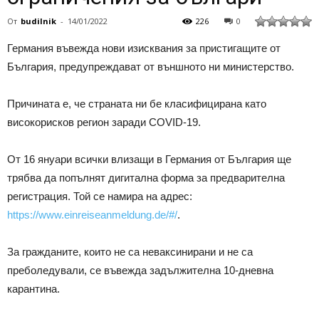
От
budilnik
-
14/01/2022
226
0
Германия въвежда нови изисквания за пристигащите от
България, предупреждават от външното ни министерство.
Причината е, че страната ни бе класифицирана като
високорисков регион заради COVID-19.
От 16 януари всички влизащи в Германия от България ще
трябва да попълнят дигитална форма за предварителна
регистрация. Той се намира на адрес:
https://www.einreiseanmeldung.de/#/
.
За гражданите, които не са неваксинирани и не са
преболедували, се въвежда задължителна 10-дневна
карантина.