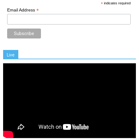
*
indicates required
*
Email Address
Live