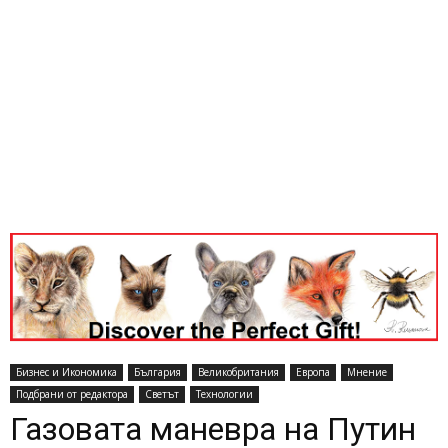
Бизнес и Икономика
България
Великобритания
Европа
Мнение
Подбрани от редактора
Светът
Технологии
Газовата маневра на Путин