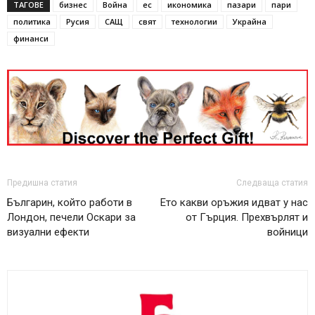
ТАГОВЕ
бизнес
Война
ес
икономика
пазари
пари
политика
Русия
САЩ
свят
технологии
Украйна
финанси
Предишна статия
Следваща статия
Българин, който работи в
Ето какви оръжия идват у нас
Лондон, печели Оскари за
от Гърция. Прехвърлят и
визуални ефекти
войници