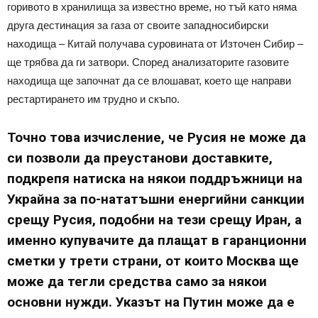
горивото в хранилища за известно време, но тъй като няма
друга дестинация за газа от своите западносибирски
находища – Китай получава суровината от Източен Сибир –
ще трябва да ги затвори. Според анализаторите газовите
находища ще започнат да се влошават, което ще направи
рестартирането им трудно и скъпо.
Точно това изчисление, че Русия не може да
си позволи да преустанови доставките,
подкрепя натиска на някои поддръжници на
Украйна за по-нататъшни енергийни санкции
срещу Русия, подобни на тези срещу Иран, а
именно купувачите да плащат в гаранционни
сметки у трети страни, от които Москва ще
може да тегли средства само за някои
основни нужди. Указът на Путин може да е