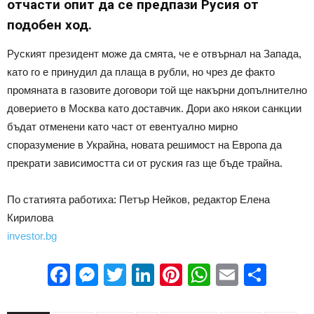
отчасти опит да се предпази Русия от
подобен ход.
Руският президент може да смята, че е отвърнал на Запада,
като го е принудил да плаща в рубли, но чрез де факто
промяната в газовите договори той ще накърни допълнително
доверието в Москва като доставчик. Дори ако някои санкции
бъдат отменени като част от евентуално мирно
споразумение в Украйна, новата решимост на Европа да
прекрати зависимостта си от руския газ ще бъде трайна.
По статията работиха: Петър Нейков, редактор Елена
Кирилова
investor.bg
Facebook
Messenger
Twitter
LinkedIn
Pinterest
WhatsApp
Email
Sha