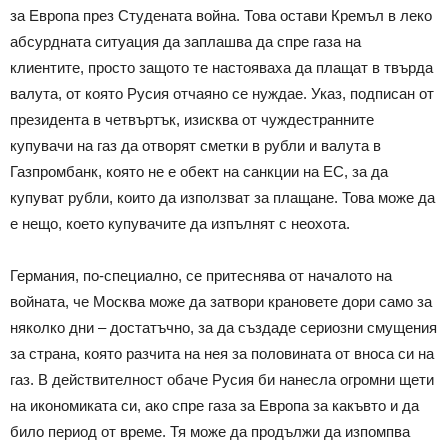
за Европа през Студената война. Това остави Кремъл в леко
абсурдната ситуация да заплашва да спре газа на
клиентите, просто защото те настояваха да плащат в твърда
валута, от която Русия отчаяно се нуждае. Указ, подписан от
президента в четвъртък, изисква от чуждестранните
купувачи на газ да отворят сметки в рубли и валута в
Газпромбанк, която не е обект на санкции на ЕС, за да
купуват рубли, които да използват за плащане. Това може да
е нещо, което купувачите да изпълнят с неохота.
Германия, по-специално, се притеснява от началото на
войната, че Москва може да затвори крановете дори само за
няколко дни – достатъчно, за да създаде сериозни смущения
за страна, която разчита на нея за половината от вноса си на
газ. В действителност обаче Русия би нанесла огромни щети
на икономиката си, ако спре газа за Европа за какъвто и да
било период от време. Тя може да продължи да изпомпва