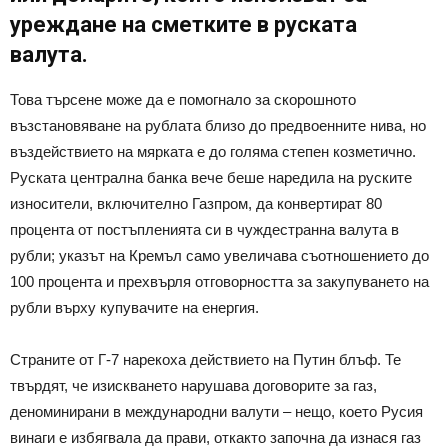
уреждане на сметките в руската
валута.
Това търсене може да е помогнало за скорошното
възстановяване на рублата близо до предвоенните нива, но
въздействието на мярката е до голяма степен козметично.
Руската централна банка вече беше наредила на руските
износители, включително Газпром, да конвертират 80
процента от постъпленията си в чуждестранна валута в
рубли; указът на Кремъл само увеличава съотношението до
100 процента и прехвърля отговорността за закупуването на
рубли върху купувачите на енергия.
Страните от Г-7 нарекоха действието на Путин блъф. Те
твърдят, че изискването нарушава договорите за газ,
деноминирани в международни валути – нещо, което Русия
винаги е избягвала да прави, откакто започна да изнася газ