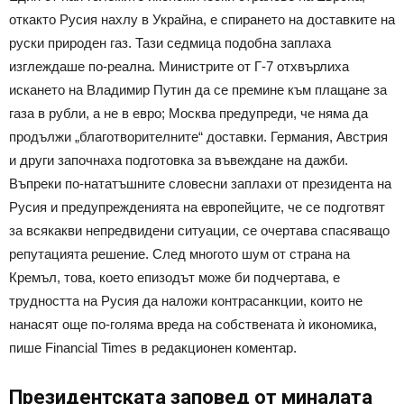
откакто Русия нахлу в Украйна, е спирането на доставките на
руски природен газ. Тази седмица подобна заплаха
изглеждаше по-реална. Министрите от Г-7 отхвърлиха
искането на Владимир Путин да се премине към плащане за
газа в рубли, а не в евро; Москва предупреди, че няма да
продължи „благотворителните“ доставки. Германия, Австрия
и други започнаха подготовка за въвеждане на дажби.
Въпреки по-нататъшните словесни заплахи от президента на
Русия и предупрежденията на европейците, че се подготвят
за всякакви непредвидени ситуации, се очертава спасяващо
репутацията решение. След многото шум от страна на
Кремъл, това, което епизодът може би подчертава, е
трудността на Русия да наложи контрасанкции, които не
нанасят още по-голяма вреда на собствената ѝ икономика,
пише Financial Times в редакционен коментар.
Президентската заповед от миналата