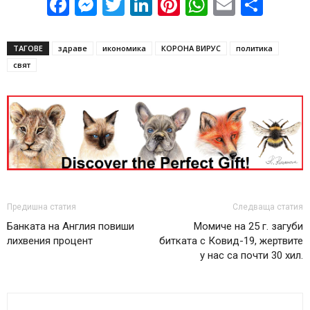
Facebook
Messenger
Twitter
LinkedIn
Pinterest
WhatsApp
Email
Sha
ТАГОВЕ
здраве
икономика
КОРОНА ВИРУС
политика
свят
Предишна статия
Следваща статия
Банката на Англия повиши
Момиче на 25 г. загуби
лихвения процент
битката с Ковид-19, жертвите
у нас са почти 30 хил.