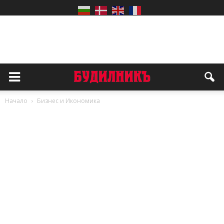
Начало
Бизнес и Икономика