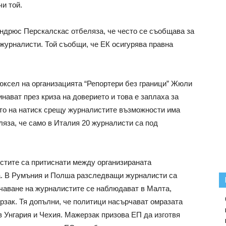
чи той.
ндрюс Перскалскас отбеляза, че често се съобщава за
журналисти. Той съобщи, че ЕК осигурява правна
юксел на организацията “Репортери без граници” Жюли
ават през криза на доверието и това е заплаха за
ето на натиск срещу журналистите възможности има
ляза, че само в Италия 20 журналисти са под
стите са притиснати между организираната
ва. В Румъния и Полша разследващи журналисти са
чаване на журналистите се наблюдават в Малта,
зак. Тя допълни, че политици насърчават омразата
в Унгария и Чехия. Мажерзак призова ЕП да изготвя