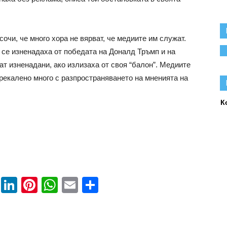
очи, че много хора не вярват, че медиите им служат.
 се изненадаха от победата на Доналд Тръмп и на
т изненадани, ако излизаха от своя “балон”. Медиите
прекалено много с разпространяването на мненията на
К
book
ssenger
Twitter
LinkedIn
Pinterest
WhatsApp
Email
Share