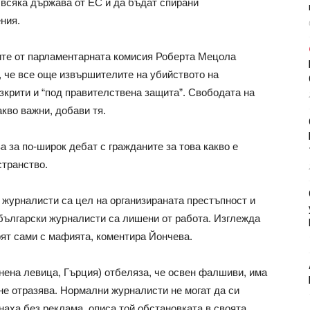
 всяка държава от ЕС и да бъдат спирани
ния.
ите от парламентарната комисия Роберта Мецола
, че все още извършителите на убийството на
крити и “под правителствена защита”. Свободата на
кво важни, добави тя.
а за по-широк дебат с гражданите за това какво е
странство.
 журналисти са цел на организираната престъпност и
български журналисти са лишени от работа. Изглежда
ят сами с мафията, коментира Йончева.
нена левица, Гърция) отбеляза, че освен фалшиви, има
 не отразява. Нормални журналисти не могат да си
наха без реклама, описа той обстановката в своята