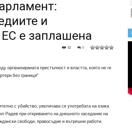
арламент:
едиите и
 ЕС е заплашена
52
0
ду организираната престъпност и властта, която не ги
ртери без граници”
елно с убийство, увеличава се употребата на езика
ил Радев при откриването на днешното заседание на
ждански свободи, правосъдие и вътрешни работи.