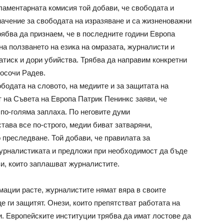
рламентарната комисия той добави, че свободата и
ачение за свободата на изразяване и са жизненоважни
ябва да признаем, че в последните години Европа
на ползването на езика на омразата, журналисти и
атиск и дори убийства. Трябва да направим конкретни
посочи Радев.
бодата на словото, на медиите и за защитата на
 на Съвета на Европа Патрик Пенинкс заяви, че
 по-голяма заплаха. По неговите думи
тава все по-строго, медии биват затваряни,
 преследване. Той добави, че правилата за
урналистиката и предложи при необходимост да бъде
и, които заплашват журналистите.
ации расте, журналистите нямат вяра в своите
 ги защитят. Онези, които препятстват работата на
. Европейските институции трябва да имат лостове да