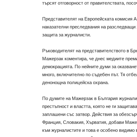
търсят отговорност от правителствата, посо
Представителят на Европейската комисия А
наказателни преследвания на разследващи 
защита за журналисти.
Ръководителят на представителството в Бр
Мажерзак коментира, че днес медиите премин
демокрацията. По нейните думи за оказван
много, включително по съдебен път. Тя отбе
денонощна полицейска охрана.
По думите на Мажерзак в България журнали
престъпност и властта, която не ги защита
заплашени със затвор. Действия за обезсър
Франция, Словакия, Хърватия, добави Мажер
към журналистите и това е особено видимо 