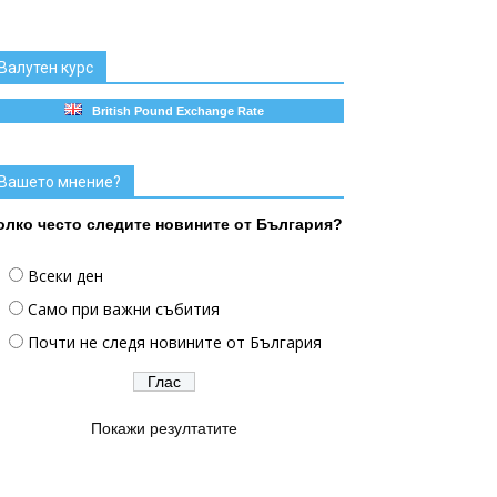
Валутен курс
British Pound Exchange Rate
Вашето мнение?
олко често следите новините от България?
Всеки ден
Само при важни събития
Почти не следя новините от България
Покажи резултатите