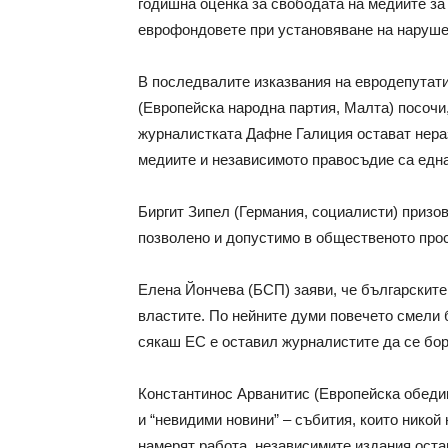
годишна оценка за свободата на медиите за
еврофондовете при установяване на наруше
В последвалите изказвания на евродепутат
(Европейска народна партия, Малта) посочи
журналистката Дафне Галиция остават нераз
медиите и независимото правосъдие са една
Биргит Зипел (Германия, социалисти) призов
позволено и допустимо в общественото про
Елена Йончева (БСП) заяви, че българските
властите. По нейните думи повечето смели 
сякаш ЕС е оставил журналистите да се бор
Константинос Арванитис (Европейска обеди
и “невидими новини” – събития, които никой
намерят работа, независимите издания оста