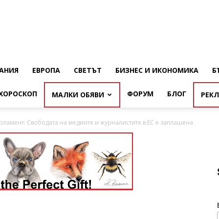
АНИЯ
ЕВРОПА
СВЕТЪТ
БИЗНЕС И ИКОНОМИКА
Б
ХОРОСКОП
ФОРУМ
БЛОГ
МАЛКИ ОБЯВИ
РЕК
рламент: Свободата на медиите и журналистите в ЕС е заплашена