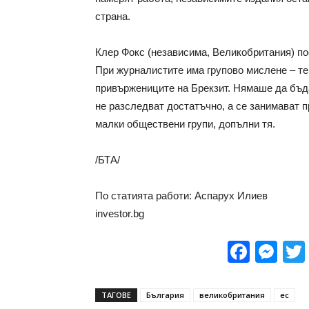
страна.
Клер Фокс (независима, Великобритания) пос
При журналистите има групово мислене – те
привържениците на Брекзит. Нямаше да бъда
не разследват достатъчно, а се занимават 
малки обществени групи, допълни тя.
/БТА/
По статията работи: Аспарух Илиев
investor.bg
Face
Me
ТАГОВЕ
България
великобритания
ес