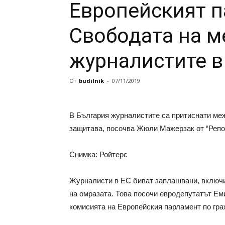
Европейският п
Свободата на м
журналистите в
От
budilnik
-
07/11/2019
В България журналистите са притиснати меж
защитава, посочва Жюли Мажерзак от “Репо
Снимка: Ройтерс
Журналисти в ЕС биват заплашвани, включит
на омразата. Това посочи евродепутатът Ем
комисията на Европейския парламент по гра