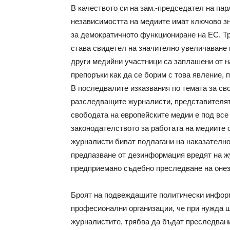
В качеството си на зам.-председател на па
независимостта на медиите имат ключово зн
за демократичното функциониране на ЕС. Тр
става свидетел на значително увеличаване 
други медийни участници са заплашени от н
препоръки как да се борим с това явление, 
В последвалите изказвания по темата за сво
разследващите журналисти, представителят
свободата на европейските медии е под все
законодателството за работата на медиите с
журналисти биват подлагани на наказателно
предпазване от дезинформация вредят на ж
предприемано съдебно преследване на онез
Броят на подвеждащите политически информ
професионални организации, че при нужда ще
журналистите, трябва да бъдат преследвани