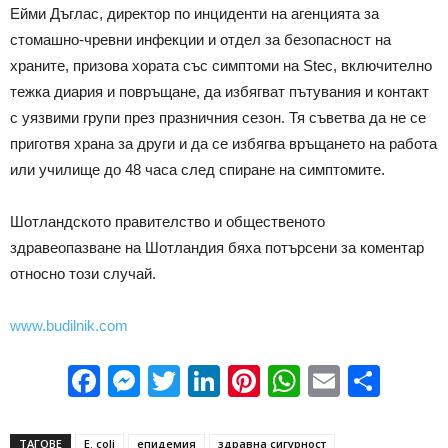
Ейми Дъглас, директор по инциденти на агенцията за
стомашно-чревни инфекции и отдел за безопасност на
храните, призова хората със симптоми на Stec, включително
тежка диария и повръщане, да избягват пътувания и контакт
с уязвими групи през празничния сезон. Тя съветва да не се
приготвя храна за други и да се избягва връщането на работа
или училище до 48 часа след спиране на симптомите.
Шотландското правителство и общественото
здравеопазване на Шотландия бяха потърсени за коментар
относно този случай.
www.budilnik.com
Facebook
Messenger
Twitter
LinkedIn
Pinterest
WhatsApp
Email
Sha
ТАГОВЕ
E. coli
епидемия
здравна сигурност