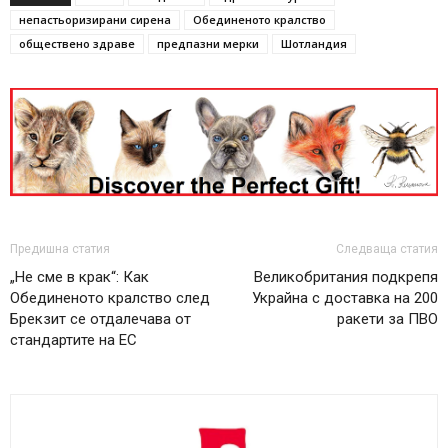
непастьоризирани сирена
Обединеното кралство
обществено здраве
предпазни мерки
Шотландия
Предишна статия
Следваща статия
„Не сме в крак“: Как
Великобритания подкрепя
Обединеното кралство след
Украйна с доставка на 200
Брекзит се отдалечава от
ракети за ПВО
стандартите на ЕС