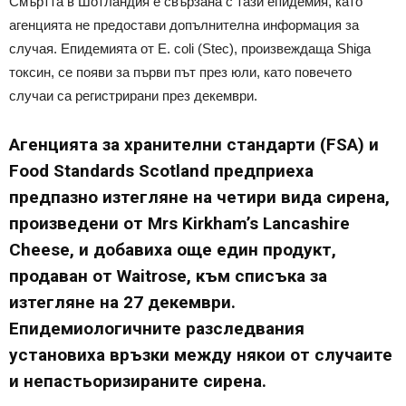
Смъртта в Шотландия е свързана с тази епидемия, като
агенцията не предостави допълнителна информация за
случая. Епидемията от E. coli (Stec), произвеждаща Shiga
токсин, се появи за първи път през юли, като повечето
случаи са регистрирани през декември.
Агенцията за хранителни стандарти (FSA) и
Food Standards Scotland предприеха
предпазно изтегляне на четири вида сирена,
произведени от Mrs Kirkham’s Lancashire
Cheese, и добавиха още един продукт,
продаван от Waitrose, към списъка за
изтегляне на 27 декември.
Епидемиологичните разследвания
установиха връзки между някои от случаите
и непастьоризираните сирена.