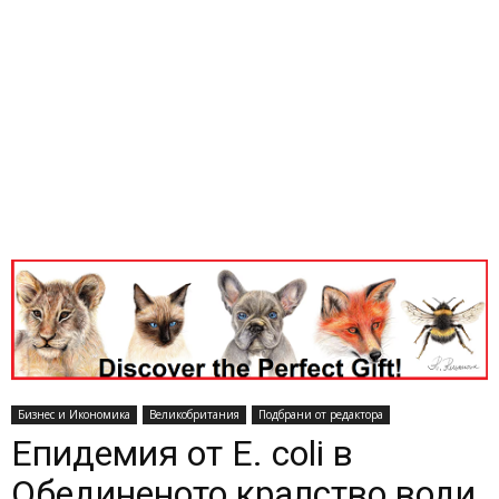
Бизнес и Икономика
Великобритания
Подбрани от редактора
Епидемия от E. coli в
Обединеното кралство води