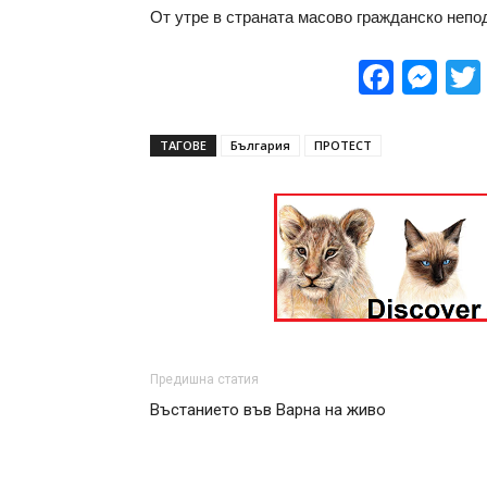
От утре в страната масово гражданско непо
Face
Me
ТАГОВЕ
България
ПРОТЕСТ
Предишна статия
Въстанието във Варна на живо