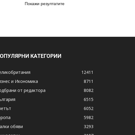
Покажи резултатите
ОПУЛЯРНИ КАТЕГОРИИ
еликобритания
12411
изнес и Икономика
8711
одбрани от редактора
8082
ългария
6515
ветът
6052
вропа
5982
алки обяви
3293