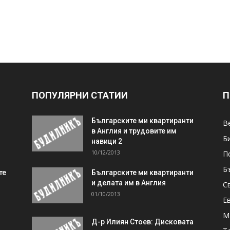
ПОПУЛЯРНИ СТАТИИ
П
Българските ми квартиранти
В
в Англия и трудовите им
Б
навици 2
10/12/2013
П
Б
те
Българските ми квартиранти
и делата им в Англия
С
01/10/2013
Е
М
Д-р Илиян Стоев: Дисковата