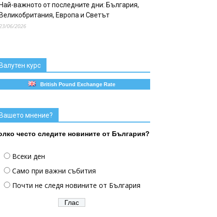
Най-важното от последните дни: България,
Великобритания, Европа и Светът
23/06/2026
Валутен курс
British Pound Exchange Rate
Вашето мнение?
олко често следите новините от България?
Всеки ден
Само при важни събития
Почти не следя новините от България