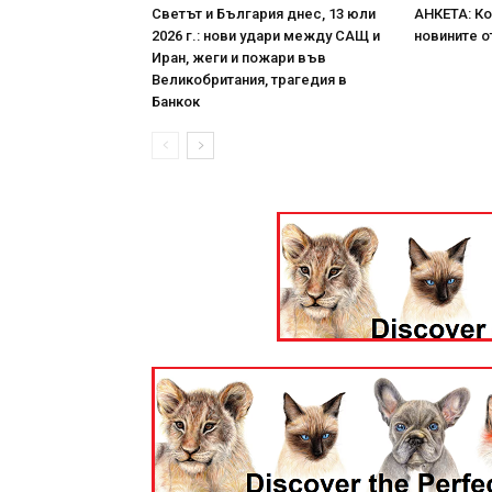
Светът и България днес, 13 юли
АНКЕТА: Ко
2026 г.: нови удари между САЩ и
новините о
Иран, жеги и пожари във
Великобритания, трагедия в
Банкок