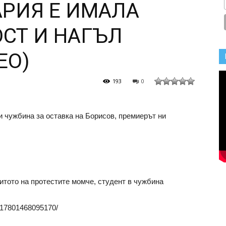
АРИЯ Е ИМАЛА
ОСТ И НАГЪЛ
ЕО)
193
0
и чужбина за оставка на Борисов, премиерът ни
итото на протестите момче, студент в чужбина
217801468095170/