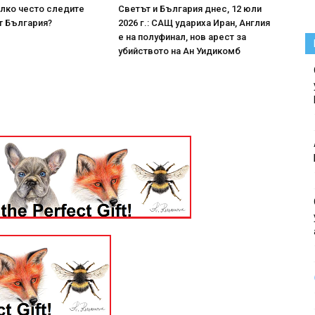
лко често следите
Светът и България днес, 12 юли
т България?
2026 г.: САЩ удариха Иран, Англия
е на полуфинал, нов арест за
убийството на Ан Уидикомб