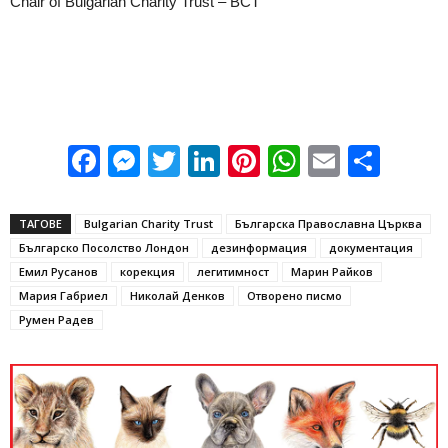
Chair of Bulgarian Charity Trust – BCT
Facebook
Messenger
Twitter
LinkedIn
Pinterest
WhatsApp
Email
Sha
ТАГОВЕ
Bulgarian Charity Trust
Българска Православна Църква
Българско Посолство Лондон
дезинформация
документация
Емил Русанов
корекция
легитимност
Марин Райков
Мария Габриел
Николай Денков
Отворено писмо
Румен Радев