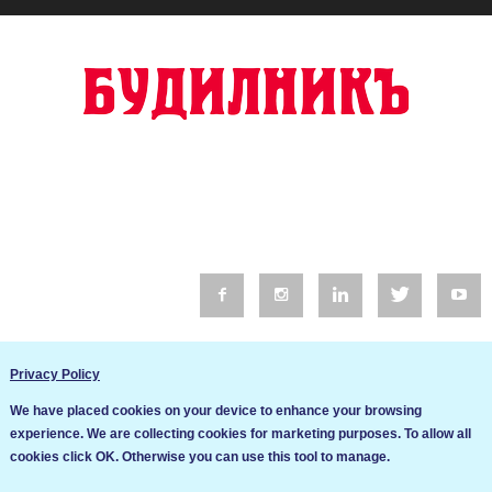
© 2016 Будилник. Всички права запазени.
Privacy Policy
Уебсайт изработка от Go Live UK
We have placed cookies on your device to enhance your browsing
Общи условия
experience. We are collecting cookies for marketing purposes. To allow all
Ние използваме бисквитки за да подобрим услугите си. Ако
cookies click OK. Otherwise you can use this tool to manage.
продължите да посещавате този сайт, ние приемаме, че се
Политика за сигурност и поверителност
съгласявате с използването им.