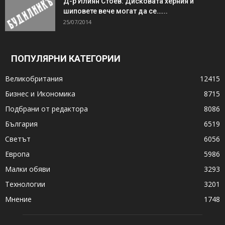
Д-р Илиян Стоев: Дисковата херния и
шиповете вече могат да се…...
25/07/2014
ПОПУЛЯРНИ КАТЕГОРИИ
Великобритания
12415
Бизнес и Икономика
8715
Подбрани от редактора
8086
България
6519
Светът
6056
Европа
5986
Малки обяви
3293
Технологии
3201
Мнение
1748