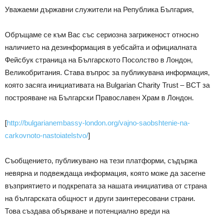
Уважаеми държавни служители на Република България,
Обръщаме се към Вас със сериозна загриженост относно
наличието на дезинформация в уебсайта и официалната
Фейсбук страница на Българското Посолство в Лондон,
Великобритания. Става въпрос за публикувана информация,
която засяга инициативата на Bulgarian Charity Trust – BCT за
построяване на Български Православен Храм в Лондон.
[
http://bulgarianembassy-london.org/vajno-saobshtenie-na-
carkovnoto-nastoiatelstvo/
]
Съобщението, публикувано на тези платформи, съдържа
невярна и подвеждаща информация, която може да засегне
възприятието и подкрепата за нашата инициатива от страна
на българската общност и други заинтересовани страни.
Това създава объркване и потенциално вреди на