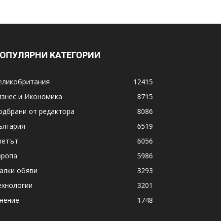
ОПУЛЯРНИ КАТЕГОРИИ
еликобритания
12415
изнес и Икономика
8715
одбрани от редактора
8086
ългария
6519
ветът
6056
вропа
5986
алки обяви
3293
ехнологии
3201
нение
1748