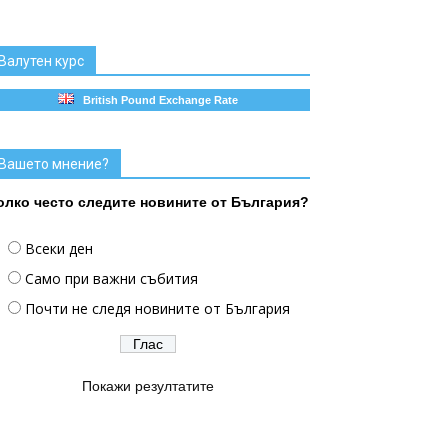
Валутен курс
British Pound Exchange Rate
Вашето мнение?
олко често следите новините от България?
Всеки ден
Само при важни събития
Почти не следя новините от България
Покажи резултатите