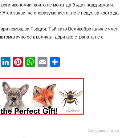
троги икономии, които не могат да бъдат поддържани.
Ягер заяви, че споразумението „не е нещо, за което да
ири помощ за Гърция. Тъй като Великобритания е член
втоматично се въвличат, дори ако страната не е
book
ssenger
Twitter
LinkedIn
Pinterest
WhatsApp
Email
Share
Следваща статия