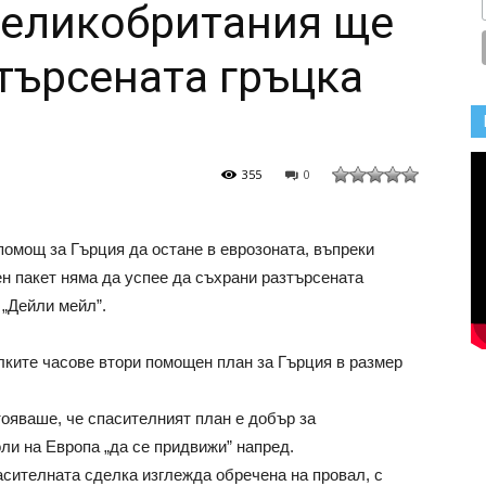
Великобритания ще
зтърсената гръцка
355
0
помощ за Гърция да остане в еврозоната, въпреки
н пакет няма да успее да съхрани разтърсената
 „Дейли мейл”.
лките часове втори помощен план за Гърция в размер
яваше, че спасителният план е добър за
ли на Европа „да се придвижи” напред.
сителната сделка изглежда обречена на провал, с