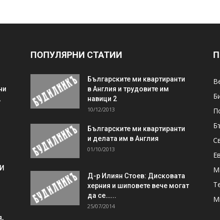
ПОПУЛЯРНИ СТАТИИ
П
Българските ми квартиранти
В
ни
в Англия и трудовите им
Б
,
навици 2
10/12/2013
П
Б
Българските ми квартиранти
и делата им в Англия
С
01/10/2013
Е
 И
М
Д-р Илиян Стоев: Дисковата
Т
херния и шиповете вече могат
да се…...
М
25/07/2014
,