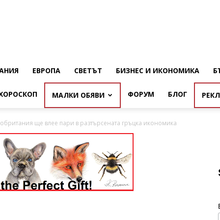
АНИЯ
ЕВРОПА
СВЕТЪТ
БИЗНЕС И ИКОНОМИКА
Б
ХОРОСКОП
ФОРУМ
БЛОГ
МАЛКИ ОБЯВИ
РЕК
кобритания ще влее пари в разтърсената гръцка икономика