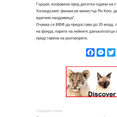
Гърция, изправена пред десетки години на с
Холандският финансов министър Ян Кеес де 
вдигнем наздравица”.
Очаква се МВФ да предостави до 20 млрд. л
на фонда, парите на нейните данъкоплатци а
представена на разговорите.
Face
Me
Предишна статия