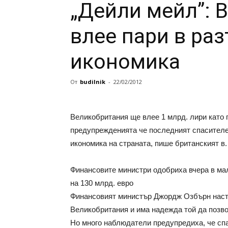
„Дейли мейл”: 
влее пари в ра
икономика
От
budilnik
-
22/02/2012
Великобритания ще влее 1 млрд. лири като 
предупрежденията че последният спасителе
икономика на страната, пише британският в.
Финансовите министри одобриха вчера в ма
на 130 млрд. евро
Финансовият министър Джордж Озбърн насто
Великобритания и има надежда той да позво
Но много наблюдатели предупредиха, че спа