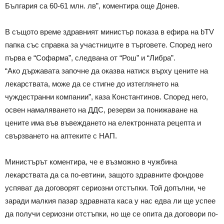
България са 60-61 млн. лв”, коментира още Донев.
В същото време здравният министър показа в ефира на bTV
папка със справка за участниците в търговете. Според него
първа е “Софарма”, следвана от “Рош” и “Либра”.
“Ако държавата започне да оказва натиск върху цените на
лекарствата, може да се стигне до изтеглянето на
чуждестранни компании”, каза Константинов. Според него,
освен намаляването на ДДС, резерви за понижаване на
цените има във въвеждането на електронната рецепта и
свързването на аптеките с НАП.
Министърът коментира, че е възможно в чужбина
лекарствата да са по-евтини, защото здравните фондове
успяват да договорят сериозни отстъпки. Той допълни, че
заради малкия пазар здравната каса у нас едва ли ще успее
да получи сериозни отстъпки, но ще се опита да договори по-