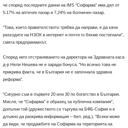
че според последните данни на IMS “Софарма” има дял от
5.17% на аптечен пазар и 7,24% на болничен пазар.
“Това, което правителството трябва да направи, е да качи
разходите на НЗОК в интернет и почти го бяхме постигнали”,
смята предприемачът.
Според него отстраняването на директора на Здравната каса
д-р Нели Нешева не е заради бонуса. “Но всичко това не
прикрива факта, че в България не е започнала здравна
реформа”.
“Сигурно съм в първите 20 или 30 по богатство в България.
Мисля, че “Софарма” е образец за публична компания”,
допълни той (дружеството се търгува на БФБ-София и е
длъжно да разкрива информация – бел. ред.). “Всеки може
да види, че продажбите на Софарма на територията на