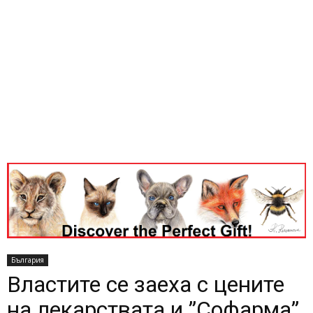
България
Властите се заеха с цените
на лекарствата и ”Софарма”