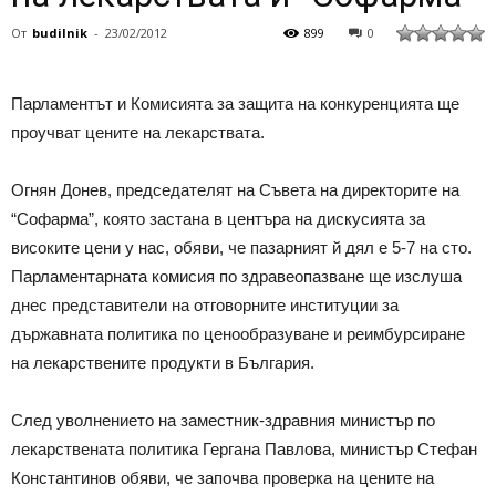
От
budilnik
-
23/02/2012
899
0
Парламентът и Комисията за защита на конкуренцията ще
проучват цените на лекарствата.
Огнян Донев, председателят на Съвета на директорите на
“Софарма”, която застана в центъра на дискусията за
високите цени у нас, обяви, че пазарният й дял е 5-7 на сто.
Парламентарната комисия по здравеопазване ще изслуша
днес представители на отговорните институции за
държавната политика по ценообразуване и реимбурсиране
на лекарствените продукти в България.
След уволнението на заместник-здравния министър по
лекарствената политика Гергана Павлова, министър Стефан
Константинов обяви, че започва проверка на цените на