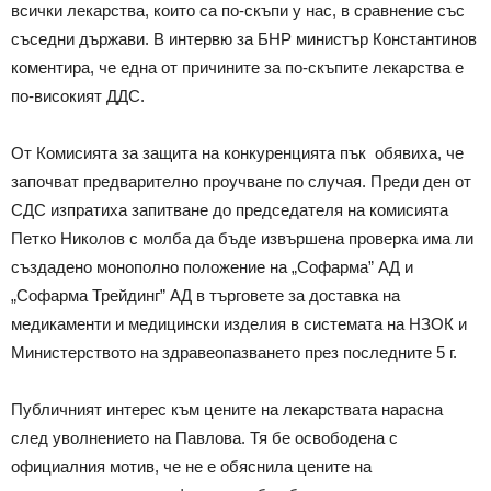
всички лекарства, които са по-скъпи у нас, в сравнение със
съседни държави. В интервю за БНР министър Константинов
коментира, че една от причините за по-скъпите лекарства е
по-високият ДДС.
От Комисията за защита на конкуренцията пък обявиха, че
започват предварително проучване по случая. Преди ден от
СДС изпратиха запитване до председателя на комисията
Петко Николов с молба да бъде извършена проверка има ли
създадено монополно положение на „Софарма” АД и
„Софарма Трейдинг” АД в търговете за доставка на
медикаменти и медицински изделия в системата на НЗОК и
Министерството на здравеопазването през последните 5 г.
Публичният интерес към цените на лекарствата нарасна
след уволнението на Павлова. Тя бе освободена с
официалния мотив, че не е обяснила цените на