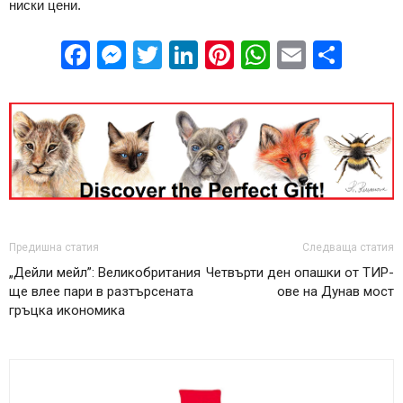
ниски цени.
Facebook
Messenger
Twitter
LinkedIn
Pinterest
WhatsApp
Email
Sha
Предишна статия
Следваща статия
„Дейли мейл”: Великобритания
Четвърти ден опашки от ТИР-
ще влее пари в разтърсената
ове на Дунав мост
гръцка икономика