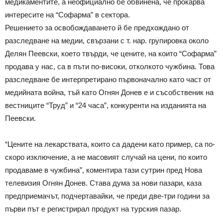
медикаментите, а неофициално бе обвинена, че прокарва
интересите на “Софарма” в сектора.
Решението за освобождаването й бе предхождано от
разследване на медии, свързани с т. нар. групировка около
Делян Пеевски, което твърди, че цените, на които “Софарма”
продава у нас, са в пъти по-високи, отколкото чужбина. Това
разследване бе интерпретирано първоначално като част от
медийната война, тъй като Огнян Донев е и съсобственик на
вестниците “Труд” и “24 часа”, конкуренти на изданията на
Пеевски.
“Цените на лекарствата, които са дадени като пример, са по-
скоро изключение, а не масовият случай на цени, по които
продаваме в чужбина”, коментира тази сутрин пред Нова
телевизия Огнян Донев. Става дума за нови пазари, каза
предприемачът, подчертавайки, че преди две-три години за
първи път е регистрирал продукт на турския пазар.