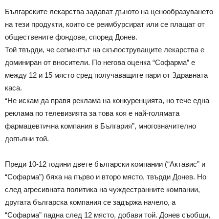
Българските лекарства задават дъното на ценообразуването
на тези продукти, които се реимбурсират или се плащат от
обществените фондове, според Донев.
Той твърди, че сегментът на скъпоструващите лекарства е
доминиран от вносители. По негова оценка “Софарма” е
между 12 и 15 място сред получаващите пари от Здравната
каса.
“Не искам да правя реклама на конкуренцията, но тече една
реклама по телевизията за това коя е най-голямата
фармацевтична компания в България”, многозначително
допълни той.
Преди 10-12 години двете български компании (“Актавис” и
“Софарма”) бяха на първо и второ място, твърди Донев. Но
след агресивната политика на чуждестранните компании,
другата българска компания се задържа начело, а
“Софарма” падна след 12 място, добави той. Донев съобщи,