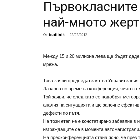
Първокласните
най-мното жер
От
budilnik
-
22/02/2012
Между 15 и 20 милиона лева ще бъдат даден
мрежа.
Това заяви председателят на Управителния 
Лазаров по време на конференция, чиято тем
Той заяви, че след като се подобрят метео
анализ на ситуацията и ще започне ефектив
дефекти по пътя.
На този етап не е констатирано забавяне в и
изграждащите се в момента автомагистрали
На пресконференцията стана ясно, че през 