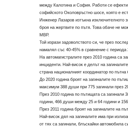
между Калотина и София. Работи се ефектив
софийското Околовръстно шосе, която е ес
Инженер Лазаров изтъкна изключителното з
броя на жертвите по пътя. Това обаче не мо
МВР.
Той изрази задоволството си, че през после
намалял със 40-45% в сравнение с периода 
На автомагистралите през 2010 година са за
инциденти. Най-висок е делът на загиналит
страна националният координатор по пътна 
До 2020 година броят на загиналите по път
максимум 388 души при 775 загинали през 20
През 2010 година по пътищата са загинали 3
години, 466 души между 25 и 64 години и 15
През 2011 година броят на загиналите на пъ
Най-висок дял на загиналите има при излиз
от тях са загинали, блъскайки автомобила с