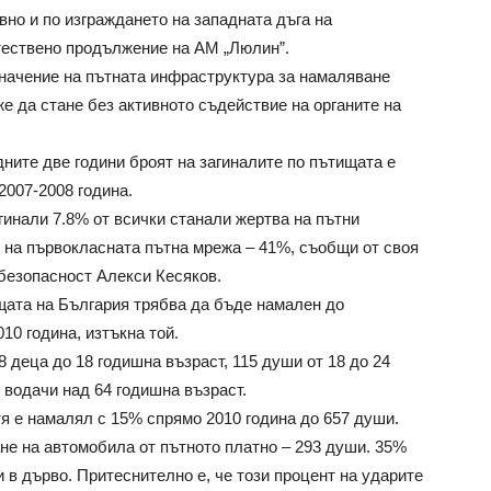
но и по изграждането на западната дъга на
тествено продължение на АМ „Люлин”.
начение на пътната инфраструктура за намаляване
же да стане без активното съдействие на органите на
дните две години броят на загиналите по пътищата е
2007-2008 година.
гинали 7.8% от всички станали жертва на пътни
е на първокласната пътна мрежа – 41%, съобщи от своя
безопасност Алекси Кесяков.
ищата на България трябва да бъде намален до
10 година, изтъкна той.
8 деца до 18 годишна възраст, 115 души от 18 до 24
6 водачи над 64 годишна възраст.
тя е намалял с 15% спрямо 2010 година до 657 души.
ане на автомобила от пътното платно – 293 души. 35%
и в дърво. Притеснително е, че този процент на ударите