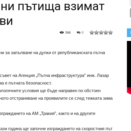
 ни пътища взимат
тви
366
0
и за запълване на дупки от републиканската пътна
съвет на Агенция „Пътна инфраструктура” инж. Лазар
а е пътната безопасност.
рологичните условия ще бъде направен по обстоен
ното отстраняване на проявилите се след тежката зима
зграждането на АМ „Тракия”, както и на другите
.
тази година ще започне изграждането на скоростния път