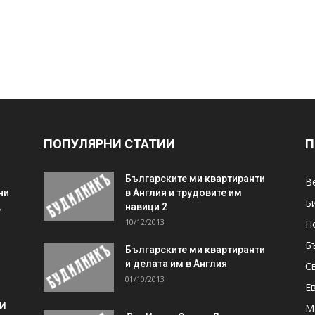
ПОПУЛЯРНИ СТАТИИ
П
Българските ми квартиранти
В
ни
в Англия и трудовите им
Б
,
навици 2
10/12/2013
П
Б
Българските ми квартиранти
и делата им в Англия
С
01/10/2013
Е
 И
М