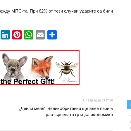
между МПС-та. При 62% от тези случаи ударите са били
book
ssenger
Twitter
LinkedIn
Pinterest
WhatsApp
Email
Share
Следваща статия
„Дейли мейл”: Великобритания ще влее пари в
разтърсената гръцка икономика