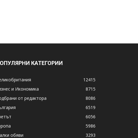
ОПУЛЯРНИ КАТЕГОРИИ
еликобритания
12415
изнес и Икономика
8715
одбрани от редактора
8086
ългария
6519
ветът
6056
вропа
5986
алки обяви
3293