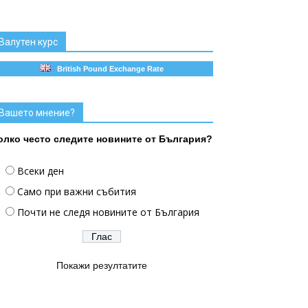
Валутен курс
British Pound Exchange Rate
Вашето мнение?
олко често следите новините от България?
Всеки ден
Само при важни събития
Почти не следя новините от България
Покажи резултатите