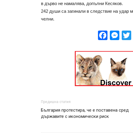
в дърво не намалява, допълни Кесяков.
242 души са загинали в следствие на удар 
челни.
Face
Me
Предишна статия
България протестира, че е поставена сред
държавите с икономически риск