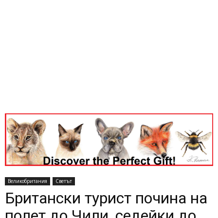
Великобритания
Светът
Британски турист почина на
полет до Чили, седейки до