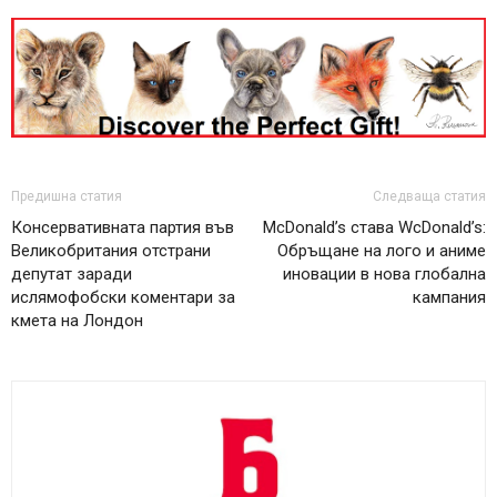
Предишна статия
Следваща статия
Консервативната партия във
McDonald’s става WcDonald’s:
Великобритания отстрани
Обръщане на лого и аниме
депутат заради
иновации в нова глобална
ислямофобски коментари за
кампания
кмета на Лондон