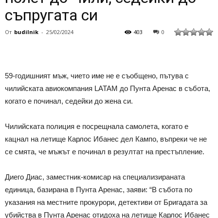
съпругата си
От
budilnik
-
25/02/2024
403
0
59-годишният мъж, чието име не е съобщено, пътува с
чилийската авиокомпания LATAM до Пунта Аренас в събота,
когато е починал, седейки до жена си.
Чилийската полиция е посрещнала самолета, когато е
кацнал на летище Карлос Ибанес дел Кампо, въпреки че не
се смята, че мъжът е починал в резултат на престъпление.
Диего Диас, заместник-комисар на специализираната
единица, базирана в Пунта Аренас, заяви: “В събота по
указания на местните прокурори, детективи от Бригадата за
убийства в Пунта Аренас отидоха на летище Карлос Ибанес