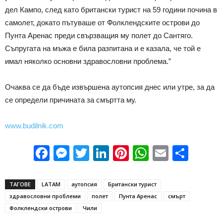
дел Кампо, след като британски турист на 59 години почина в
самолет, докато пътуваше от Фолклендските острови до
Пунта Аренас преди свързващия му полет до Сантяго.
Съпругата на мъжа е била разпитана и е казала, че той е
имал няколко основни здравословни проблема.”
Очаква се да бъде извършена аутопсия днес или утре, за да
се определи причината за смъртта му.
www.budilnik.com
Facebook
Messenger
Twitter
LinkedIn
Pinterest
WhatsApp
Email
Sha
ТАГОВЕ
LATAM
аутопсия
Британски турист
здравословни проблеми
полет
Пунта Аренас
смърт
Фолклендски острови
Чили